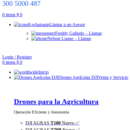
300 5000 487
0
items
$
0
Llamar a un Asesor
Freddy Galindo – Llamar
Nelson Luque – Llamar
Login / Register
0
items
$
0
Inicio
Drones Agrícolas DJI
Venta y Servicio
Drones para la Agricultura
Operación Eficiente y Autonomía
DJI AGRAS
T100
Nuevo ✅
DJI AGRAS
T70P
Nuevo ✅