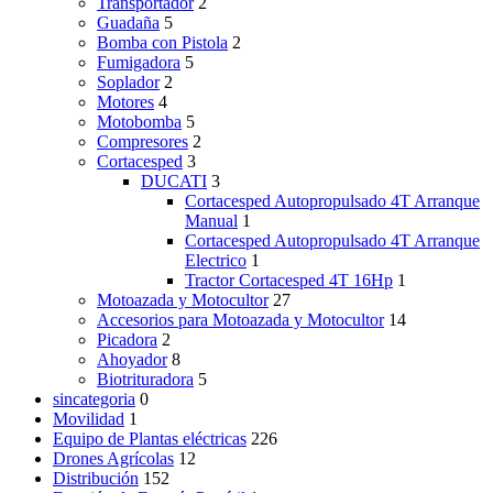
Transportador
2
Guadaña
5
Bomba con Pistola
2
Fumigadora
5
Soplador
2
Motores
4
Motobomba
5
Compresores
2
Cortacesped
3
DUCATI
3
Cortacesped Autopropulsado 4T Arranque
Manual
1
Cortacesped Autopropulsado 4T Arranque
Electrico
1
Tractor Cortacesped 4T 16Hp
1
Motoazada y Motocultor
27
Accesorios para Motoazada y Motocultor
14
Picadora
2
Ahoyador
8
Biotrituradora
5
sincategoria
0
Movilidad
1
Equipo de Plantas eléctricas
226
Drones Agrícolas
12
Distribución
152