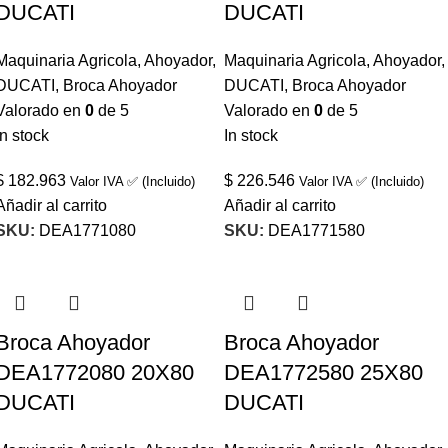
DUCATI
DUCATI
Maquinaria Agricola
,
Ahoyador
,
Maquinaria Agricola
,
Ahoyador
,
DUCATI
,
Broca Ahoyador
DUCATI
,
Broca Ahoyador
Valorado en
0
de 5
Valorado en
0
de 5
In stock
In stock
$
182.963
$
226.546
Valor IVA ✅ (Incluido)
Valor IVA ✅ (Incluido)
Añadir al carrito
Añadir al carrito
SKU:
DEA1771080
SKU:
DEA1771580
Broca Ahoyador
Broca Ahoyador
DEA1772080 20X80
DEA1772580 25X80
DUCATI
DUCATI