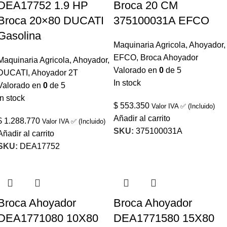
DEA17752 1.9 HP
Broca 20 CM
Broca 20×80 DUCATI
375100031A EFCO
Gasolina
Maquinaria Agricola
,
Ahoyador
,
EFCO
,
Broca Ahoyador
Maquinaria Agricola
,
Ahoyador
,
Valorado en
0
de 5
DUCATI
,
Ahoyador 2T
In stock
Valorado en
0
de 5
In stock
$
553.350
Valor IVA ✅ (Incluido)
Añadir al carrito
$
1.288.770
Valor IVA ✅ (Incluido)
SKU:
375100031A
Añadir al carrito
SKU:
DEA17752
Broca Ahoyador
Broca Ahoyador
DEA1771080 10X80
DEA1771580 15X80