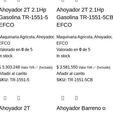
Ahoyador 2T 2.1Hp
Ahoyador 2T 2.1Hp
Gasolina TR-1551-5
Gasolina TR-1551-5C
EFCO
EFCO
Maquinaria Agricola
,
Ahoyador
,
Maquinaria Agricola
,
Ahoyador
,
EFCO
EFCO
Valorado en
0
de 5
Valorado en
0
de 5
In stock
In stock
$
3.303.248
$
3.581.550
Valor IVA ✅ (Incluido)
Valor IVA ✅ (Incluido)
Añadir al carrito
Añadir al carrito
SKU:
TR-1551-5
SKU:
TR-1551-5CB
Ahoyador 2T
Ahoyador Barreno o