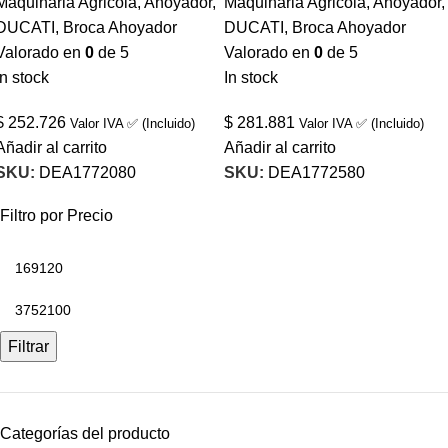
Maquinaria Agricola
,
Ahoyador
,
Maquinaria Agricola
,
Ahoyador
,
DUCATI
,
Broca Ahoyador
DUCATI
,
Broca Ahoyador
Valorado en
0
de 5
Valorado en
0
de 5
In stock
In stock
$
252.726
$
281.881
Valor IVA ✅ (Incluido)
Valor IVA ✅ (Incluido)
Añadir al carrito
Añadir al carrito
SKU:
DEA1772080
SKU:
DEA1772580
Filtro por Precio
Filtrar
Categorías del producto