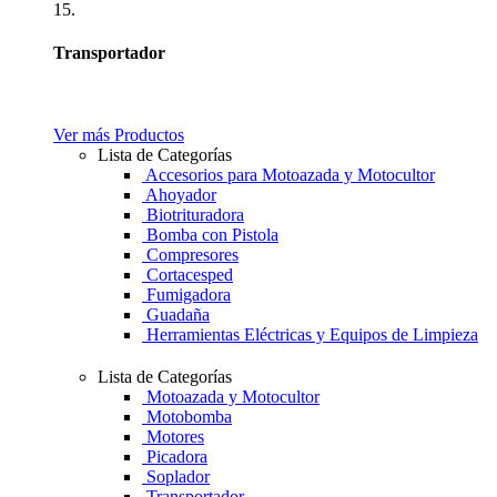
15.
Transportador
Ver más Productos
Lista de Categorías
Accesorios para Motoazada y Motocultor
Ahoyador
Biotrituradora
Bomba con Pistola
Compresores
Cortacesped
Fumigadora
Guadaña
Herramientas Eléctricas y Equipos de Limpieza
Lista de Categorías
Motoazada y Motocultor
Motobomba
Motores
Picadora
Soplador
Transportador