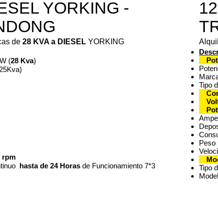
IESEL YORKING -
12
NDONG
T
icas de
28 KVA a DIESEL
YORKING
Alqui
Descr
Pot
W (
28 Kva
)
Poten
(25Kva)
Marc
Tipo 
Co
Vol
Pot
Amper
Deposi
Consu
Peso 
Veloc
0 rpm
Mo
tinuo
hasta de 24 Horas
de Funcionamiento 7*3
Tipo 
Modelo