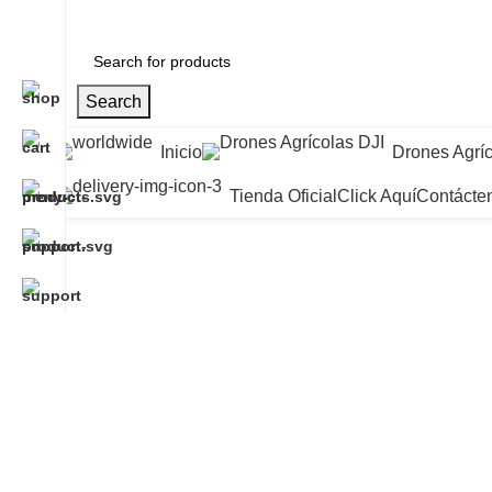
Search
Inicio
Drones Agríc
Tienda Oficial
Click Aquí
Contácte