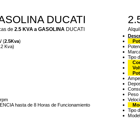
GASOLINA DUCATI
2.
icas de
2.5 KVA a GASOLINA
DUCATI
Alqui
Descr
 (
2.5Kva
)
Pot
.2 Kva)
Poten
Marc
Tipo 
Co
Vol
Pot
Amper
Deposi
Consu
Peso 
 rpm
Veloc
CIA hasta de 8 Horas de Funcionamiento
Mo
Tipo 
Modelo