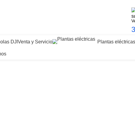
V
3
olas DJI
Venta y Servicio
Plantas eléctrica
nos