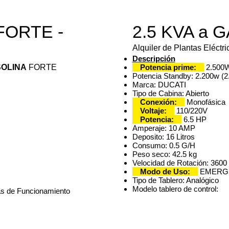
FORTE -
2.5 KVA a 
Alquiler de Plantas Eléctr
Descripción
SOLINA
FORTE
Potencia prime:
2.500W
Potencia Standby: 2.200w (2
Marca: DUCATI
Tipo de Cabina: Abierto
Conexión:
Monofásica
Voltaje:
110/220V
Potencia:
6.5 HP
Amperaje: 10 AMP
Deposito: 16 Litros
Consumo: 0.5 G/H
Peso seco: 42.5 kg
Velocidad de Rotación: 3600
Modo de Uso:
EMERGEN
Tipo de Tablero: Analógico
Modelo tablero de control:
 de Funcionamiento