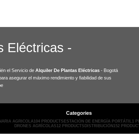
 Eléctricas -
én el Servicio de
Alquiler De Plantas Eléctricas
- Bogotá
para asegurar el máximo rendimiento y fiabilidad de sus
be
Categories
NARIA AGRICOLA
104 PRODUCTS
ESTACIÓN DE ENERGÍA PORTÁTIL
1 
DRONES AGRÍCOLAS
12 PRODUCTS
DISTRIBUCIÓN
152 PRODUC