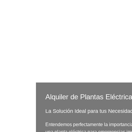
Continuo
Alquiler De Plantas
Eléctricas
Alquiler de Plantas Eléctri
La Solución Ideal para tus Necesida
Entendemos perfectamente la importancia 
una planta eléctrica para emergencias im