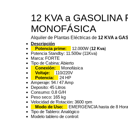
12 KVA a GASOLINA 
MONOFÁSICA
Alquiler de Plantas Eléctricas de
12 KVA a GA
Descripción
Potencia prime:
12.000W (
12 Kva
)
Potencia Standby: 11.500w (11Kva)
Marca: FORTE
Tipo de Cabina: Abierto
Conexión:
Monofásica
Voltaje:
110/220V
Potencia:
24 HP
Amperaje: 94 / 47 Amp
Deposito: 45 Litros
Consumo: 0.8 G/H
Peso seco: 165 kg
Velocidad de Rotación: 3600 rpm
Modo de Uso:
EMERGENCIA hasta de 8 Horas
Tipo de Tablero: Analógico
Modelo tablero de control: