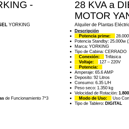
RKING -
28 KVA a D
MOTOR YA
SEL
YORKING
Alquiler de Plantas Eléctr
Descripción
Potencia prime:
28.000
Potencia Standby: 25.000w 
Marca: YORKING
Tipo de Cabina: CERRADO
Conexión:
Trifásica
Voltaje:
127 – 220V
Potencia:
Amperaje: 65.6 AMP
Deposito: 92 Litros
Consumo: 6.35 L/H
Peso seco: 1.350 kg
Velocidad de Rotación:
1.80
as
de Funcionamiento 7*3
Modo de Uso:
Uso Con
Tipo de Tablero:
DIGITAL