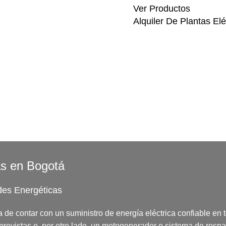
Ver Productos
Alquiler De Plantas Elé
cas en Bogotá
des Energéticas
de contar con un suministro de energía eléctrica confiable en 
previstas o, por otro lado, un motogenerador o sistema de resp