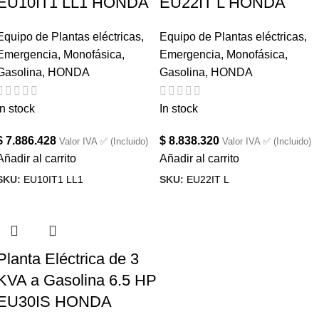
EU10IT1 LL1 HONDA
EU22IT L HONDA
Equipo de Plantas eléctricas
,
Equipo de Plantas eléctricas
,
Emergencia
,
Monofásica
,
Emergencia
,
Monofásica
,
Gasolina
,
HONDA
Gasolina
,
HONDA
In stock
In stock
$
7.886.428
$
8.838.320
Valor IVA ✅ (Incluido)
Valor IVA ✅ (Incluido)
Añadir al carrito
Añadir al carrito
SKU:
EU10IT1 LL1
SKU:
EU22IT L
Planta Eléctrica de 3
KVA a Gasolina 6.5 HP
EU30IS HONDA