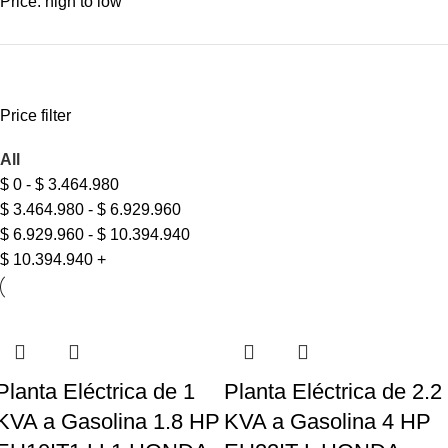
Price: high to low
Price filter
All
$
0
-
$
3.464.980
$
3.464.980
-
$
6.929.960
$
6.929.960
-
$
10.394.940
$
10.394.940
+
Planta Eléctrica de 1
Planta Eléctrica de 2.2
KVA a Gasolina 1.8 HP
KVA a Gasolina 4 HP