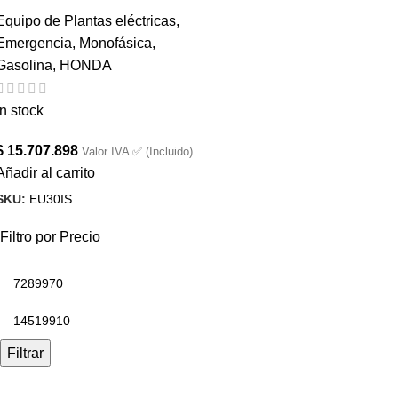
Equipo de Plantas eléctricas
,
Emergencia
,
Monofásica
,
Gasolina
,
HONDA
In stock
$
15.707.898
Valor IVA ✅ (Incluido)
Añadir al carrito
SKU:
EU30IS
Filtro por Precio
Filtrar