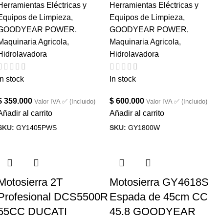
Herramientas Eléctricas y
Herramientas Eléctricas y
Equipos de Limpieza
,
Equipos de Limpieza
,
GOODYEAR POWER
,
GOODYEAR POWER
,
Maquinaria Agricola
,
Maquinaria Agricola
,
Hidrolavadora
Hidrolavadora
In stock
In stock
$
359.000
$
600.000
Valor IVA ✅ (Incluido)
Valor IVA ✅ (Incluido)
Añadir al carrito
Añadir al carrito
SKU:
GY1405PWS
SKU:
GY1800W
Motosierra 2T
Motosierra GY4618S
Profesional DCS5500R
Espada de 45cm CC
55CC DUCATI
45.8 GOODYEAR