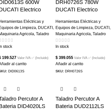
DID0613S 600W
DRH0726S 780W
DUCATI Electrico
DUCATI Electrico
Herramientas Eléctricas y
Herramientas Eléctricas y
Equipos de Limpieza
,
DUCATI
,
Equipos de Limpieza
,
DUCATI
,
Maquinaria Agricola
,
Taladro
Maquinaria Agricola
,
Taladro
In stock
In stock
$
199.527
$
399.055
Valor IVA ✅ (Incluido)
Valor IVA ✅ (Incluido)
Añadir al carrito
Añadir al carrito
SKU:
DID0613S
SKU:
DRH0726S
Taladro Percutor A
Taladro Percutor A
Bateria DID4020LS
Bateria DUD2112LS