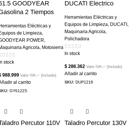
61.5 GOODYEAR
DUCATI Electrico
Gasolina 2 Tiempos
Herramientas Eléctricas y
Equipos de Limpieza
,
DUCATI
,
Herramientas Eléctricas y
Maquinaria Agricola
,
Equipos de Limpieza
,
Polichadora
GOODYEAR POWER
,
Maquinaria Agricola
,
Motosierra
In stock
In stock
$
286.362
Valor IVA ✅ (Incluido)
Añadir al carrito
$
988.999
Valor IVA ✅ (Incluido)
SKU:
DUP1218
Añadir al carrito
SKU:
GY6122S
Taladro Percutor 110V
Taladro Percutor 130V