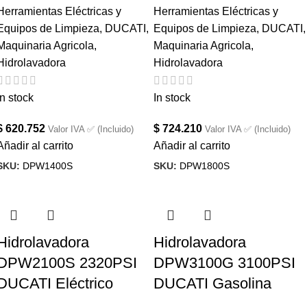
Herramientas Eléctricas y
Herramientas Eléctricas y
Equipos de Limpieza
,
DUCATI
,
Equipos de Limpieza
,
DUCATI
,
Maquinaria Agricola
,
Maquinaria Agricola
,
Hidrolavadora
Hidrolavadora
In stock
In stock
$
620.752
$
724.210
Valor IVA ✅ (Incluido)
Valor IVA ✅ (Incluido)
Añadir al carrito
Añadir al carrito
SKU:
DPW1400S
SKU:
DPW1800S
Hidrolavadora
Hidrolavadora
DPW2100S 2320PSI
DPW3100G 3100PSI
DUCATI Eléctrico
DUCATI Gasolina