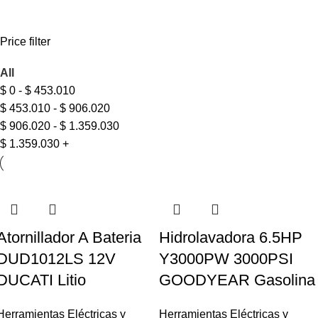
Price filter
All
$
0
-
$
453.010
$
453.010
-
$
906.020
$
906.020
-
$
1.359.030
$
1.359.030
+
Atornillador A Bateria
Hidrolavadora 6.5HP
DUD1012LS 12V
Y3000PW 3000PSI
DUCATI Litio
GOODYEAR Gasolina
Herramientas Eléctricas y
Herramientas Eléctricas y