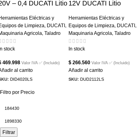
20V – 0,4 DUCATI Litio
12V DUCATI Litio
Herramientas Eléctricas y
Herramientas Eléctricas y
Equipos de Limpieza
,
DUCATI
,
Equipos de Limpieza
,
DUCATI
,
Maquinaria Agricola
,
Taladro
Maquinaria Agricola
,
Taladro
In stock
In stock
$
469.998
$
266.560
Valor IVA ✅ (Incluido)
Valor IVA ✅ (Incluido)
Añadir al carrito
Añadir al carrito
SKU:
DID4020LS
SKU:
DUD2112LS
Filtro por Precio
Filtrar