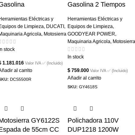
Gasolina
Gasolina 2 Tiempos
Herramientas Eléctricas y
Herramientas Eléctricas y
Equipos de Limpieza
,
DUCATI
,
Equipos de Limpieza
,
Maquinaria Agricola
,
Motosierra
GOODYEAR POWER
,
Maquinaria Agricola
,
Motosierr
In stock
In stock
$
1.181.016
Valor IVA ✅ (Incluido)
Añadir al carrito
$
759.000
Valor IVA ✅ (Incluido)
Añadir al carrito
SKU:
DCS5500R
SKU:
GY4618S
Motosierra GY6122S
Polichadora 110V
Espada de 55cm CC
DUP1218 1200W