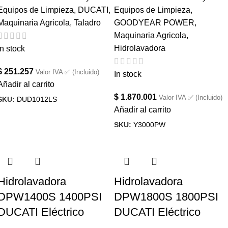
Equipos de Limpieza
,
DUCATI
,
Equipos de Limpieza
,
Maquinaria Agricola
,
Taladro
GOODYEAR POWER
,
Maquinaria Agricola
,
Hidrolavadora
In stock
$
251.257
Valor IVA ✅ (Incluido)
In stock
Añadir al carrito
$
1.870.001
Valor IVA ✅ (Incluido)
SKU:
DUD1012LS
Añadir al carrito
SKU:
Y3000PW
Hidrolavadora
Hidrolavadora
DPW1400S 1400PSI
DPW1800S 1800PSI
DUCATI Eléctrico
DUCATI Eléctrico