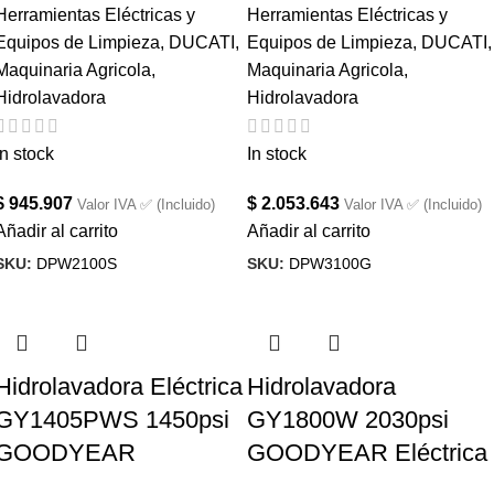
Herramientas Eléctricas y
Herramientas Eléctricas y
Equipos de Limpieza
,
DUCATI
,
Equipos de Limpieza
,
DUCATI
,
Maquinaria Agricola
,
Maquinaria Agricola
,
Hidrolavadora
Hidrolavadora
In stock
In stock
$
945.907
$
2.053.643
Valor IVA ✅ (Incluido)
Valor IVA ✅ (Incluido)
Añadir al carrito
Añadir al carrito
SKU:
DPW2100S
SKU:
DPW3100G
Hidrolavadora Eléctrica
Hidrolavadora
GY1405PWS 1450psi
GY1800W 2030psi
GOODYEAR
GOODYEAR Eléctrica