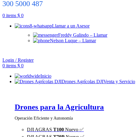
300 5000 487
0
items
$
0
Llamar a un Asesor
Freddy Galindo – Llamar
Nelson Luque – Llamar
Login / Register
0
items
$
0
Inicio
Drones Agrícolas DJI
Venta y Servicio
Drones para la Agricultura
Operación Eficiente y Autonomía
DJI AGRAS
T100
Nuevo ✅
DJI AGRAS
T70P
Nuevo ✅