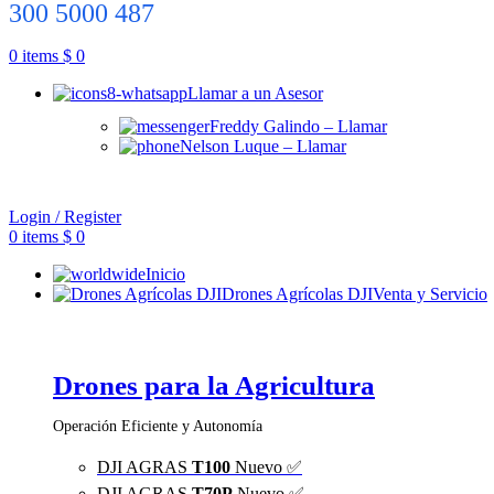
300 5000 487
0
items
$
0
Llamar a un Asesor
Freddy Galindo – Llamar
Nelson Luque – Llamar
Login / Register
0
items
$
0
Inicio
Drones Agrícolas DJI
Venta y Servicio
Drones para la Agricultura
Operación Eficiente y Autonomía
DJI AGRAS
T100
Nuevo ✅
DJI AGRAS
T70P
Nuevo ✅