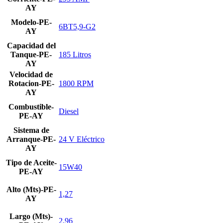
AY
Modelo-PE-
6BT5,9-G2
AY
Capacidad del
Tanque-PE-
185 Litros
AY
Velocidad de
Rotacion-PE-
1800 RPM
AY
Combustible-
Diesel
PE-AY
Sistema de
Arranque-PE-
24 V Eléctrico
AY
Tipo de Aceite-
15W40
PE-AY
Alto (Mts)-PE-
1,27
AY
Largo (Mts)-
2,96