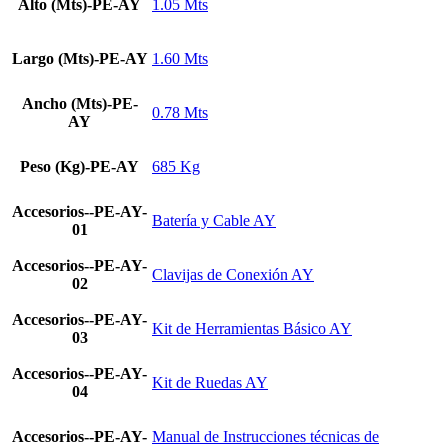
Alto (Mts)-PE-AY
1.05 Mts
Largo (Mts)-PE-AY
1.60 Mts
Ancho (Mts)-PE-
0.78 Mts
AY
Peso (Kg)-PE-AY
685 Kg
Accesorios--PE-AY-
Batería y Cable AY
01
Accesorios--PE-AY-
Clavijas de Conexión AY
02
Accesorios--PE-AY-
Kit de Herramientas Básico AY
03
Accesorios--PE-AY-
Kit de Ruedas AY
04
Accesorios--PE-AY-
Manual de Instrucciones técnicas de