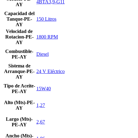
4BTA3,9-G11
AY
Capacidad del
Tanque-PE-
150 Litros
AY
Velocidad de
Rotacion-PE-
1800 RPM
AY
Combustible-
Diesel
PE-AY
Sistema de
Arranque-PE-
24 V Eléctrico
AY
Tipo de Aceite-
15W40
PE-AY
Alto (Mts)-PE-
1,27
AY
Largo (Mts)-
2,67
PE-AY
Ancho (Mts)-