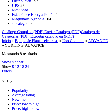
Distribución
152
UPS
27
Movilidad
1
Estación de Energía Portátil
1
Maquinaria Agricola
104
sincategoria
0
Catálogo Completo (PDF)
Enviar Catálogo (PDF)
Catálogo de
Categorías (PDF)
Exportar catálogo en (PDF)
Inicio
»
Equipo de Plantas eléctricas
»
Uso Continuo
»
ADVANCE
»
YORKING-ADVANCE
Mostrando 8 resultados
Show sidebar
Show
9
12
18
24
Filters
Sort by
Popularity
Average rating
Newness
Price: low to high
Price: high to low