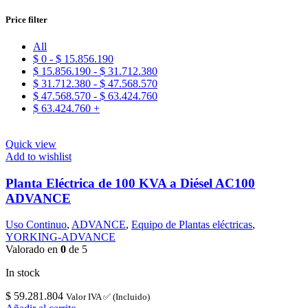
Price filter
All
$
0
-
$
15.856.190
$
15.856.190
-
$
31.712.380
$
31.712.380
-
$
47.568.570
$
47.568.570
-
$
63.424.760
$
63.424.760
+
Quick view
Add to wishlist
Planta Eléctrica de 100 KVA a Diésel AC100
ADVANCE
Uso Continuo
,
ADVANCE
,
Equipo de Plantas eléctricas
,
YORKING-ADVANCE
Valorado en
0
de 5
In stock
$
59.281.804
Valor IVA ✅ (Incluido)