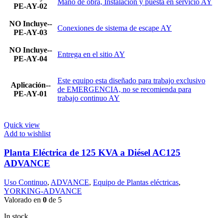
Mano de obra, Instalación y puesta en servicio AY
PE-AY-02
NO Incluye--
Conexiones de sistema de escape AY
PE-AY-03
NO Incluye--
Entrega en el sitio AY
PE-AY-04
Este equipo esta diseñado para trabajo exclusivo
Aplicación--
de EMERGENCIA, no se recomienda para
PE-AY-01
trabajo continuo AY
Quick view
Add to wishlist
Planta Eléctrica de 125 KVA a Diésel AC125
ADVANCE
Uso Continuo
,
ADVANCE
,
Equipo de Plantas eléctricas
,
YORKING-ADVANCE
Valorado en
0
de 5
In stock