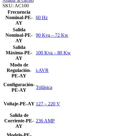
Añadir al carrito
SKU:
AC100
Frecuencia
Nominal-PE-
60 Hz
AY
Salida
Nominal-PE-
90 Kva – 72 Kw
AY
Salida
Máxima-PE-
100 Kva – 80 Kw
AY
Modo de
Regulación-
i-AVR
PE-AY
Configuración-
Trifásica
PE-AY
Voltaje-PE-AY
127 – 220 V
Salida de
Corriente-PE-
236 AMP
AY
Modelo-PE-