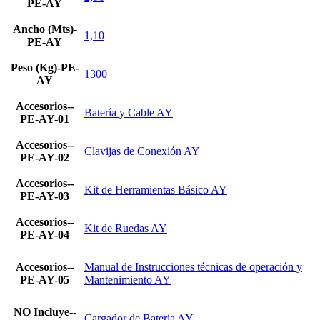
PE-AY
Ancho (Mts)-
1,10
PE-AY
Peso (Kg)-PE-
1300
AY
Accesorios--
Batería y Cable AY
PE-AY-01
Accesorios--
Clavijas de Conexión AY
PE-AY-02
Accesorios--
Kit de Herramientas Básico AY
PE-AY-03
Accesorios--
Kit de Ruedas AY
PE-AY-04
Accesorios--
Manual de Instrucciones técnicas de operación y
PE-AY-05
Mantenimiento AY
NO Incluye--
Cargador de Batería AY