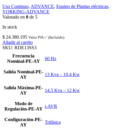
Uso Continuo
,
ADVANCE
,
Equipo de Plantas eléctricas
,
YORKING-ADVANCE
Valorado en
0
de 5
In stock
$
24.380.195
Valor IVA ✅ (Incluido)
Añadir al carrito
SKU:
RDE13SS3
Frecuencia
60 Hz
Nominal-PE-AY
Salida Nominal-PE-
13 Kva – 10.4 Kw
AY
Salida Máxima-PE-
14.5 Kva – 12 Kw
AY
Modo de
i-AVR
Regulación-PE-AY
Configuración-PE-
Trifásica
AY