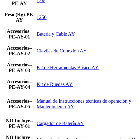
1,06
PE-AY
Peso (Kg)-PE-
1250
AY
Accesorios--
Batería y Cable AY
PE-AY-01
Accesorios--
Clavijas de Conexión AY
PE-AY-02
Accesorios--
Kit de Herramientas Básico AY
PE-AY-03
Accesorios--
Kit de Ruedas AY
PE-AY-04
Accesorios--
Manual de Instrucciones técnicas de operación y
PE-AY-05
Mantenimiento AY
NO Incluye--
Cargador de Batería AY
PE-AY-01
NO Incluye--