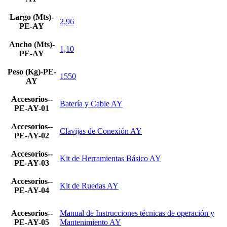
Largo (Mts)-
2,96
PE-AY
Ancho (Mts)-
1,10
PE-AY
Peso (Kg)-PE-
1550
AY
Accesorios--
Batería y Cable AY
PE-AY-01
Accesorios--
Clavijas de Conexión AY
PE-AY-02
Accesorios--
Kit de Herramientas Básico AY
PE-AY-03
Accesorios--
Kit de Ruedas AY
PE-AY-04
Accesorios--
Manual de Instrucciones técnicas de operación y
PE-AY-05
Mantenimiento AY