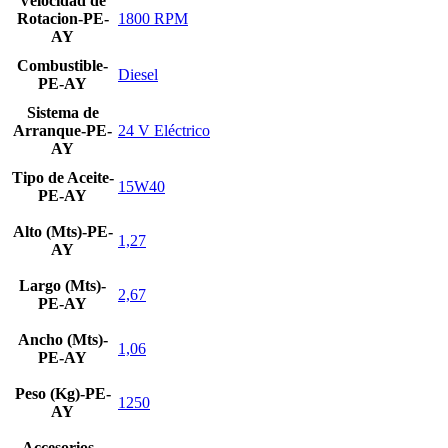
Velocidad de
Rotacion-PE-
1800 RPM
AY
Combustible-
Diesel
PE-AY
Sistema de
Arranque-PE-
24 V Eléctrico
AY
Tipo de Aceite-
15W40
PE-AY
Alto (Mts)-PE-
1,27
AY
Largo (Mts)-
2,67
PE-AY
Ancho (Mts)-
1,06
PE-AY
Peso (Kg)-PE-
1250
AY
Accesorios--