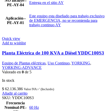
NO Incluye--
Entrega en el sitio AY
PE-AY-04
Este equipo esta diseñado para trabajo exclusivo
Aplicación--
de EMERGENCIA, no se recomienda para
PE-AY-01
trabajo continuo AY
Quick view
Add to wishlist
Planta Eléctrica de 100 KVA a Diésel YDDC100S3
YORKING
Equipo de Plantas eléctricas
,
Uso Continuo
,
YORKING
,
YORKING-ADVANCE
Valorado en
0
de 5
In stock
$
62.136.386
Valor IVA ✅ (Incluido)
Añadir al carrito
SKU:
YDDC100S3
Frecuencia
Nominal-PE-
60 Hz