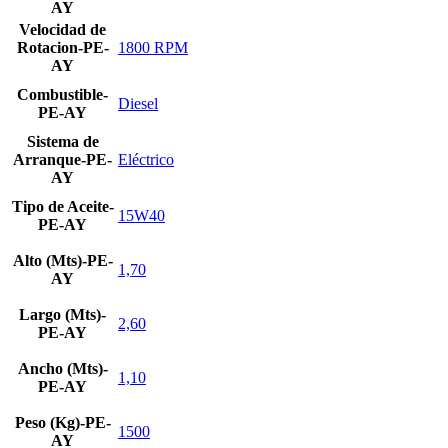
AY
Velocidad de
Rotacion-PE-
1800 RPM
AY
Combustible-
Diesel
PE-AY
Sistema de
Arranque-PE-
Eléctrico
AY
Tipo de Aceite-
15W40
PE-AY
Alto (Mts)-PE-
1,70
AY
Largo (Mts)-
2,60
PE-AY
Ancho (Mts)-
1,10
PE-AY
Peso (Kg)-PE-
1500
AY