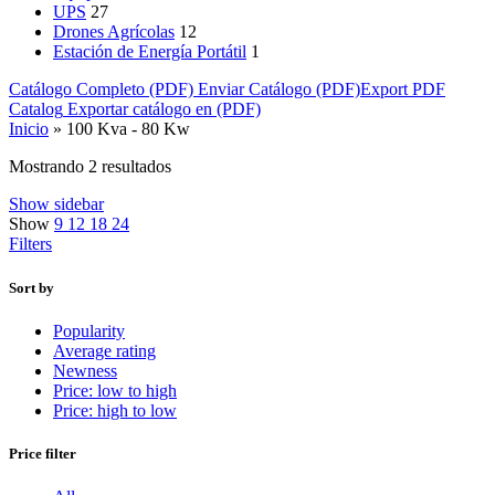
UPS
27
Drones Agrícolas
12
Estación de Energía Portátil
1
Catálogo Completo (PDF)
Enviar Catálogo (PDF)
Export PDF
Catalog
Exportar catálogo en (PDF)
Inicio
»
100 Kva - 80 Kw
Mostrando 2 resultados
Show sidebar
Show
9
12
18
24
Filters
Sort by
Popularity
Average rating
Newness
Price: low to high
Price: high to low
Price filter