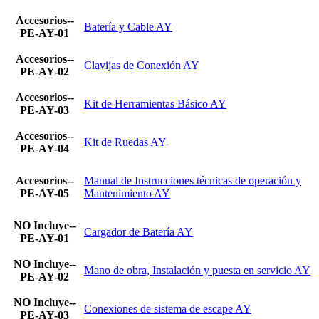
Accesorios--
Batería y Cable AY
PE-AY-01
Accesorios--
Clavijas de Conexión AY
PE-AY-02
Accesorios--
Kit de Herramientas Básico AY
PE-AY-03
Accesorios--
Kit de Ruedas AY
PE-AY-04
Accesorios--
Manual de Instrucciones técnicas de operación y
PE-AY-05
Mantenimiento AY
NO Incluye--
Cargador de Batería AY
PE-AY-01
NO Incluye--
Mano de obra, Instalación y puesta en servicio AY
PE-AY-02
NO Incluye--
Conexiones de sistema de escape AY
PE-AY-03