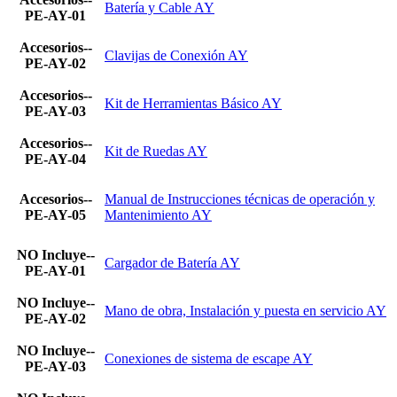
Batería y Cable AY
PE-AY-01
Accesorios--
Clavijas de Conexión AY
PE-AY-02
Accesorios--
Kit de Herramientas Básico AY
PE-AY-03
Accesorios--
Kit de Ruedas AY
PE-AY-04
Accesorios--
Manual de Instrucciones técnicas de operación y
PE-AY-05
Mantenimiento AY
NO Incluye--
Cargador de Batería AY
PE-AY-01
NO Incluye--
Mano de obra, Instalación y puesta en servicio AY
PE-AY-02
NO Incluye--
Conexiones de sistema de escape AY
PE-AY-03