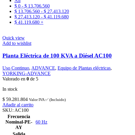
All
$
0
-
$
13.706.560
$
13.706.560
-
$
27.413.120
$
27.413.120
-
$
41.119.680
$
41.119.680
+
Quick view
Add to wishlist
Planta Eléctrica de 100 KVA a Diésel AC100
ADVANCE
Uso Continuo
,
ADVANCE
,
Equipo de Plantas eléctricas
,
YORKING-ADVANCE
Valorado en
0
de 5
In stock
$
59.281.804
Valor IVA ✅ (Incluido)
Añadir al carrito
SKU:
AC100
Frecuencia
Nominal-PE-
60 Hz
AY
Salida