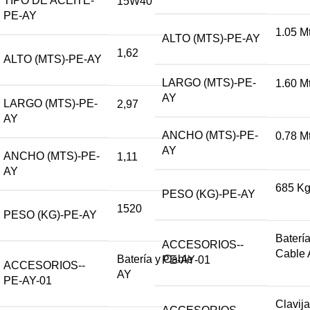
TIPO DE ACEITE-
15W40
PE-AY
1.05 M
ALTO (MTS)-PE-AY
1,62
ALTO (MTS)-PE-AY
LARGO (MTS)-PE-
1.60 M
AY
LARGO (MTS)-PE-
2,97
AY
ANCHO (MTS)-PE-
0.78 M
AY
ANCHO (MTS)-PE-
1,11
AY
685 K
PESO (KG)-PE-AY
1520
PESO (KG)-PE-AY
Batería
ACCESORIOS--
Cable
Batería y Cable
PE-AY-01
ACCESORIOS--
AY
PE-AY-01
Clavij