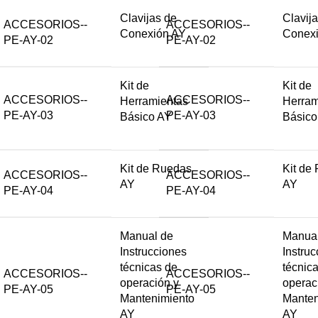
Clavijas de
Clavij
ACCESORIOS--
ACCESORIOS--
Conexión AY
Conex
PE-AY-02
PE-AY-02
Kit de
Kit de
ACCESORIOS--
ACCESORIOS--
Herramientas
Herram
PE-AY-03
PE-AY-03
Básico AY
Básico
Kit de Ruedas
Kit de
ACCESORIOS--
ACCESORIOS--
AY
AY
PE-AY-04
PE-AY-04
Manual de
Manual
Instrucciones
Instru
técnicas de
técnic
ACCESORIOS--
ACCESORIOS--
operación y
operac
PE-AY-05
PE-AY-05
Mantenimiento
Manten
AY
AY