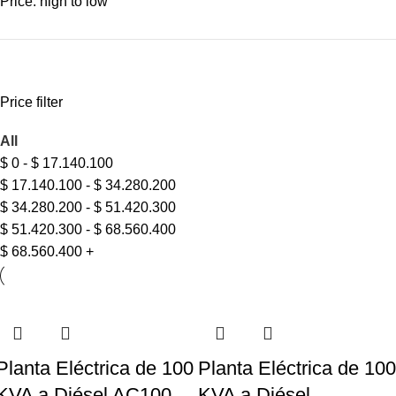
Price: high to low
Price filter
All
$
0
-
$
17.140.100
$
17.140.100
-
$
34.280.200
$
34.280.200
-
$
51.420.300
$
51.420.300
-
$
68.560.400
$
68.560.400
+
Planta Eléctrica de 100
Planta Eléctrica de 100
KVA a Diésel AC100
KVA a Diésel