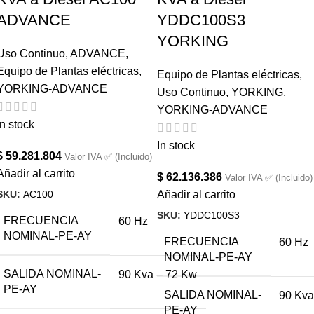
ADVANCE
YDDC100S3
YORKING
Uso Continuo
,
ADVANCE
,
Equipo de Plantas eléctricas
,
Equipo de Plantas eléctricas
,
YORKING-ADVANCE
Uso Continuo
,
YORKING
,
YORKING-ADVANCE
In stock
In stock
$
59.281.804
Valor IVA ✅ (Incluido)
Añadir al carrito
$
62.136.386
Valor IVA ✅ (Incluido)
SKU:
AC100
Añadir al carrito
SKU:
YDDC100S3
FRECUENCIA
60 Hz
NOMINAL-PE-AY
FRECUENCIA
60 Hz
NOMINAL-PE-AY
SALIDA NOMINAL-
90 Kva – 72 Kw
PE-AY
SALIDA NOMINAL-
90 Kva
PE-AY