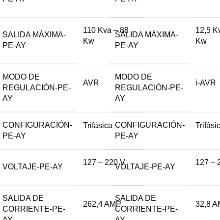
110 Kva – 88
12,5 K
SALIDA MÁXIMA-
SALIDA MÁXIMA-
Kw
Kw
PE-AY
PE-AY
MODO DE
MODO DE
AVR
i-AVR
REGULACIÓN-PE-
REGULACIÓN-PE-
AY
AY
CONFIGURACIÓN-
CONFIGURACIÓN-
Trifásica
Trifási
PE-AY
PE-AY
127 – 220 V
127 – 
VOLTAJE-PE-AY
VOLTAJE-PE-AY
SALIDA DE
SALIDA DE
262,4 AMP
32,8 
CORRIENTE-PE-
CORRIENTE-PE-
AY
AY