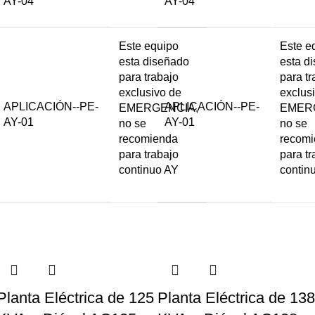
AY-04
AY-04
Este equipo
Este e
esta diseñado
esta d
para trabajo
para tr
exclusivo de
exclus
APLICACIÓN--PE-
APLICACIÓN--PE-
EMERGENCIA,
EMER
AY-01
AY-01
no se
no se
recomienda
recom
para trabajo
para tr
continuo AY
contin
Planta Eléctrica de 125
Planta Eléctrica de 138