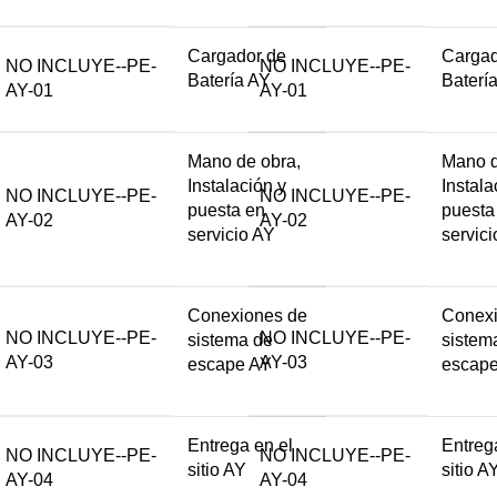
Cargador de
Cargad
NO INCLUYE--PE-
NO INCLUYE--PE-
Batería AY
Baterí
AY-01
AY-01
Mano de obra,
Mano d
Instalación y
Instala
NO INCLUYE--PE-
NO INCLUYE--PE-
puesta en
puesta
AY-02
AY-02
servicio AY
servic
Conexiones de
Conexi
NO INCLUYE--PE-
NO INCLUYE--PE-
sistema de
sistem
AY-03
AY-03
escape AY
escap
Entrega en el
Entreg
NO INCLUYE--PE-
NO INCLUYE--PE-
sitio AY
sitio A
AY-04
AY-04