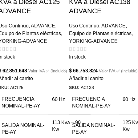
KVA a Diésel AC125
KVA a Diésel AC138
ADVANCE
ADVANCE
Uso Continuo
,
ADVANCE
,
Uso Continuo
,
ADVANCE
,
Equipo de Plantas eléctricas
,
Equipo de Plantas eléctricas
,
YORKING-ADVANCE
YORKING-ADVANCE
In stock
In stock
$
62.851.648
$
66.753.824
Valor IVA ✅ (Incluido)
Valor IVA ✅ (Incluido)
Añadir al carrito
Añadir al carrito
SKU:
AC125
SKU:
AC138
FRECUENCIA
FRECUENCIA
60 Hz
60 Hz
NOMINAL-PE-AY
NOMINAL-PE-AY
113 Kva – 90
125 Kv
SALIDA NOMINAL-
SALIDA NOMINAL-
Kw
Kw
PE-AY
PE-AY