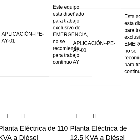
Este equipo
esta diseñado
Este e
para trabajo
esta d
exclusivo de
para tr
APLICACIÓN--PE-
EMERGENCIA,
exclus
AY-01
no se
APLICACIÓN--PE-
EMER
recomienda
AY-01
no se
para trabajo
recom
continuo AY
para tr
contin
Planta Eléctrica de 110
Planta Eléctrica de
KVA a Diésel
12,5 KVA a Diésel