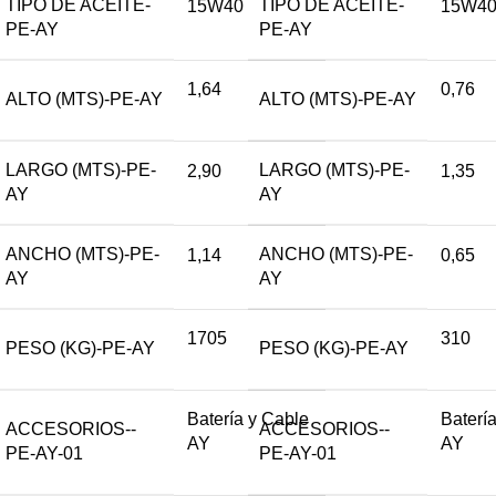
TIPO DE ACEITE-
TIPO DE ACEITE-
15W40
15W4
PE-AY
PE-AY
1,64
0,76
ALTO (MTS)-PE-AY
ALTO (MTS)-PE-AY
LARGO (MTS)-PE-
LARGO (MTS)-PE-
2,90
1,35
AY
AY
ANCHO (MTS)-PE-
ANCHO (MTS)-PE-
1,14
0,65
AY
AY
1705
310
PESO (KG)-PE-AY
PESO (KG)-PE-AY
Batería y Cable
Baterí
ACCESORIOS--
ACCESORIOS--
AY
AY
PE-AY-01
PE-AY-01