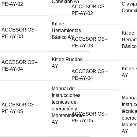
Conexión AY
Clavij
PE-AY-02
ACCESORIOS--
Conex
PE-AY-02
Kit de
ACCESORIOS--
Herramientas
Kit de
PE-AY-03
Básico AY
ACCESORIOS--
Herram
PE-AY-03
Básico
Kit de Ruedas
ACCESORIOS--
AY
Kit de
PE-AY-04
ACCESORIOS--
AY
PE-AY-04
Manual de
Instrucciones
Manual
técnicas de
Instru
ACCESORIOS--
operación y
técnic
PE-AY-05
ACCESORIOS--
Mantenimiento
operac
PE-AY-05
AY
Manten
AY