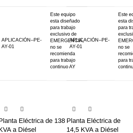
Este equipo
Este e
esta diseñado
esta d
para trabajo
para tr
exclusivo de
exclus
APLICACIÓN--PE-
APLICACIÓN--PE-
EMERGENCIA,
EMER
AY-01
AY-01
no se
no se
recomienda
recom
para trabajo
para tr
continuo AY
contin
Planta Eléctrica de 138
Planta Eléctrica de
KVA a Diésel
14,5 KVA a Diésel