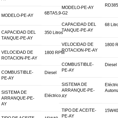
RD38
MODELO-PE-AY
6BTA5,9-G2
MODELO-PE-AY
CAPACIDAD DEL
68 Litr
TANQUE-PE-AY
CAPACIDAD DEL
350 Litros
TANQUE-PE-AY
VELOCIDAD DE
1800 
ROTACION-PE-AY
VELOCIDAD DE
1800 RPM
ROTACION-PE-AY
COMBUSTIBLE-
Diesel
PE-AY
COMBUSTIBLE-
Diesel
PE-AY
SISTEMA DE
Eléctri
ARRANQUE-PE-
Automá
SISTEMA DE
Eléctrico
AY
ARRANQUE-PE-
AY
TIPO DE ACEITE-
15W4
PE-AY