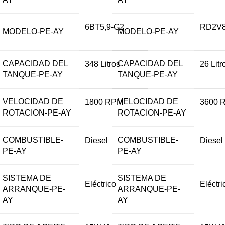
6BT5,9-G2
RD2V
MODELO-PE-AY
MODELO-PE-AY
CAPACIDAD DEL
CAPACIDAD DEL
348 Litros
26 Litr
TANQUE-PE-AY
TANQUE-PE-AY
VELOCIDAD DE
VELOCIDAD DE
1800 RPM
3600 
ROTACION-PE-AY
ROTACION-PE-AY
COMBUSTIBLE-
COMBUSTIBLE-
Diesel
Diesel
PE-AY
PE-AY
SISTEMA DE
SISTEMA DE
Eléctrico
Eléctri
ARRANQUE-PE-
ARRANQUE-PE-
AY
AY