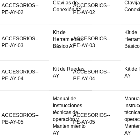
Clavijas de
Clavij
ACCESORIOS--
ACCESORIOS--
Conexión AY
Conex
PE-AY-02
PE-AY-02
Kit de
Kit de
ACCESORIOS--
ACCESORIOS--
Herramientas
Herram
PE-AY-03
PE-AY-03
Básico AY
Básico
Kit de Ruedas
Kit de
ACCESORIOS--
ACCESORIOS--
AY
AY
PE-AY-04
PE-AY-04
Manual de
Manual
Instrucciones
Instru
técnicas de
técnic
ACCESORIOS--
ACCESORIOS--
operación y
operac
PE-AY-05
PE-AY-05
Mantenimiento
Manten
AY
AY