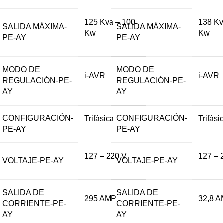
125 Kva – 100
138 Kv
SALIDA MÁXIMA-
SALIDA MÁXIMA-
Kw
Kw
PE-AY
PE-AY
MODO DE
MODO DE
i-AVR
i-AVR
REGULACIÓN-PE-
REGULACIÓN-PE-
AY
AY
CONFIGURACIÓN-
CONFIGURACIÓN-
Trifásica
Trifási
PE-AY
PE-AY
127 – 220 V
127 – 
VOLTAJE-PE-AY
VOLTAJE-PE-AY
SALIDA DE
SALIDA DE
295 AMP
32,8 
CORRIENTE-PE-
CORRIENTE-PE-
AY
AY