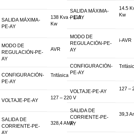
14.5 K
SALIDA MÁXIMA-
Kw
138 Kva – 110
PE-AY
SALIDA MÁXIMA-
Kw
PE-AY
MODO DE
i-AVR
REGULACIÓN-PE-
MODO DE
AVR
AY
REGULACIÓN-PE-
AY
CONFIGURACIÓN-
Trifási
PE-AY
CONFIGURACIÓN-
Trifásica
PE-AY
127 – 
VOLTAJE-PE-AY
127 – 220 V
VOLTAJE-PE-AY
SALIDA DE
39,3 
CORRIENTE-PE-
SALIDA DE
328,4 AMP
AY
CORRIENTE-PE-
AY