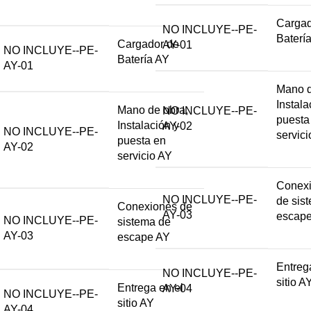
Cargad
NO INCLUYE--PE-
Baterí
Cargador de
AY-01
NO INCLUYE--PE-
Batería AY
AY-01
Mano d
Instala
Mano de obra,
NO INCLUYE--PE-
puesta
Instalación y
AY-02
NO INCLUYE--PE-
servic
puesta en
AY-02
servicio AY
Conex
NO INCLUYE--PE-
de sis
Conexiones de
AY-03
escap
NO INCLUYE--PE-
sistema de
AY-03
escape AY
Entreg
NO INCLUYE--PE-
sitio A
Entrega en el
AY-04
NO INCLUYE--PE-
sitio AY
AY-04