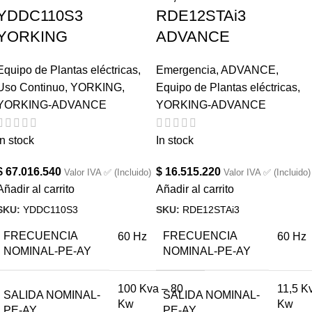
YDDC110S3
RDE12STAi3
YORKING
ADVANCE
Equipo de Plantas eléctricas
,
Emergencia
,
ADVANCE
,
Uso Continuo
,
YORKING
,
Equipo de Plantas eléctricas
,
YORKING-ADVANCE
YORKING-ADVANCE
In stock
In stock
$
67.016.540
$
16.515.220
Valor IVA ✅ (Incluido)
Valor IVA ✅ (Incluido)
Añadir al carrito
Añadir al carrito
SKU:
YDDC110S3
SKU:
RDE12STAi3
FRECUENCIA
FRECUENCIA
60 Hz
60 Hz
NOMINAL-PE-AY
NOMINAL-PE-AY
100 Kva – 80
11,5 K
SALIDA NOMINAL-
SALIDA NOMINAL-
Kw
Kw
PE-AY
PE-AY