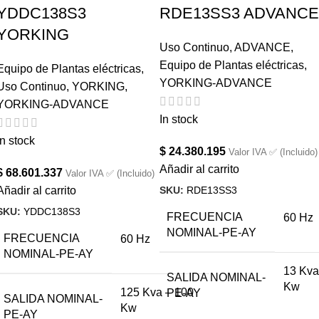
YDDC138S3
RDE13SS3 ADVANCE
YORKING
Uso Continuo
,
ADVANCE
,
Equipo de Plantas eléctricas
,
Equipo de Plantas eléctricas
,
YORKING-ADVANCE
Uso Continuo
,
YORKING
,
YORKING-ADVANCE
In stock
In stock
$
24.380.195
Valor IVA ✅ (Incluido)
Añadir al carrito
$
68.601.337
Valor IVA ✅ (Incluido)
SKU:
RDE13SS3
Añadir al carrito
SKU:
YDDC138S3
FRECUENCIA
60 Hz
NOMINAL-PE-AY
FRECUENCIA
60 Hz
NOMINAL-PE-AY
13 Kva
SALIDA NOMINAL-
Kw
125 Kva – 100
PE-AY
SALIDA NOMINAL-
Kw
PE-AY