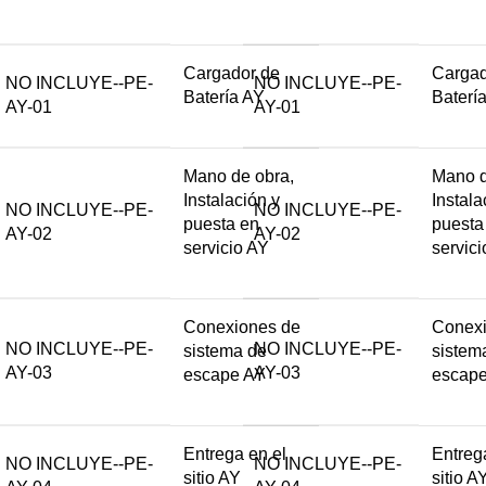
Cargador de
Cargad
NO INCLUYE--PE-
NO INCLUYE--PE-
Batería AY
Baterí
AY-01
AY-01
Mano de obra,
Mano d
Instalación y
Instala
NO INCLUYE--PE-
NO INCLUYE--PE-
puesta en
puesta
AY-02
AY-02
servicio AY
servic
Conexiones de
Conexi
NO INCLUYE--PE-
NO INCLUYE--PE-
sistema de
sistem
AY-03
AY-03
escape AY
escap
Entrega en el
Entreg
NO INCLUYE--PE-
NO INCLUYE--PE-
sitio AY
sitio A