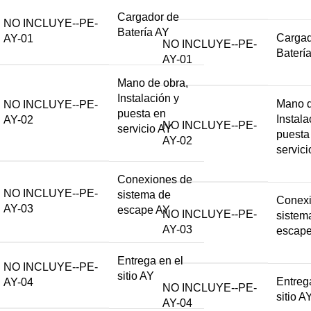
Cargador de
NO INCLUYE--PE-
Batería AY
Cargad
AY-01
NO INCLUYE--PE-
Baterí
AY-01
Mano de obra,
Instalación y
Mano d
NO INCLUYE--PE-
puesta en
Instala
AY-02
NO INCLUYE--PE-
servicio AY
puesta
AY-02
servic
Conexiones de
NO INCLUYE--PE-
sistema de
Conexi
AY-03
escape AY
NO INCLUYE--PE-
sistem
AY-03
escap
Entrega en el
NO INCLUYE--PE-
sitio AY
Entreg
AY-04
NO INCLUYE--PE-
sitio A
AY-04