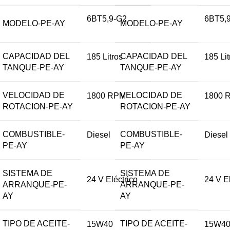
6BT5,9-G2
6BT5,
MODELO-PE-AY
MODELO-PE-AY
CAPACIDAD DEL
CAPACIDAD DEL
185 Litros
185 Lit
TANQUE-PE-AY
TANQUE-PE-AY
VELOCIDAD DE
VELOCIDAD DE
1800 RPM
1800 
ROTACION-PE-AY
ROTACION-PE-AY
COMBUSTIBLE-
COMBUSTIBLE-
Diesel
Diesel
PE-AY
PE-AY
SISTEMA DE
SISTEMA DE
24 V Eléctrico
24 V El
ARRANQUE-PE-
ARRANQUE-PE-
AY
AY
TIPO DE ACEITE-
TIPO DE ACEITE-
15W40
15W4