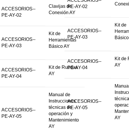
ACCESORIOS--
Conex
Clavijas de
PE-AY-02
ACCESORIOS--
Conexión AY
PE-AY-02
Kit de
ACCESORIOS--
Herram
Kit de
PE-AY-03
Básico
ACCESORIOS--
Herramientas
PE-AY-03
Básico AY
Kit de
ACCESORIOS--
AY
Kit de Ruedas
PE-AY-04
ACCESORIOS--
AY
PE-AY-04
Manual
Instru
Manual de
técnic
Instrucciones
ACCESORIOS--
operac
técnicas de
PE-AY-05
ACCESORIOS--
Manten
operación y
PE-AY-05
AY
Mantenimiento
AY