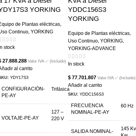
a 17 KVA a Diésel
KVA a Diésel
YDY17S3 YORKING
YDDC156S3
YORKING
Equipo de Plantas eléctricas
,
Uso Continuo
,
YORKING
Equipo de Plantas eléctricas
,
Uso Continuo
,
YORKING
,
In stock
YORKING-ADVANCE
$
27.888.288
Valor IVA ✅ (Incluido)
In stock
Añadir al carrito
SKU:
YDY17S3
$
77.701.807
Valor IVA ✅ (Incluido)
Añadir al carrito
CONFIGURACIÓN-
Trifásica
SKU:
YDDC156S3
PE-AY
FRECUENCIA
60 Hz
127 –
NOMINAL-PE-AY
VOLTAJE-PE-AY
220 V
145 Kv
SALIDA NOMINAL-
Kw