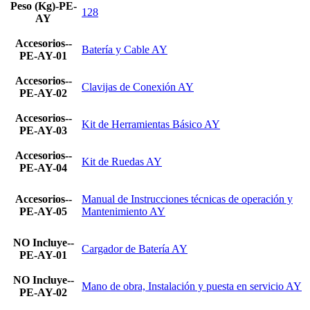
Peso (Kg)-PE-
128
AY
Accesorios--
Batería y Cable AY
PE-AY-01
Accesorios--
Clavijas de Conexión AY
PE-AY-02
Accesorios--
Kit de Herramientas Básico AY
PE-AY-03
Accesorios--
Kit de Ruedas AY
PE-AY-04
Accesorios--
Manual de Instrucciones técnicas de operación y
PE-AY-05
Mantenimiento AY
NO Incluye--
Cargador de Batería AY
PE-AY-01
NO Incluye--
Mano de obra, Instalación y puesta en servicio AY
PE-AY-02