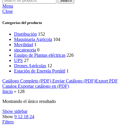
Search
Menu
Close
Categorías del producto
Distribución
152
Maquinaria Agricola
104
Movilidad
1
sincategoria
0
Equipo de Plantas eléctricas
226
UPS
27
Drones Agrícolas
12
Estación de Energía Portátil
1
Catálogo Completo (PDF)
Enviar Catálogo (PDF)
Export PDF
Catalog
Exportar catálogo en (PDF)
Inicio
»
128
Mostrando el único resultado
Show sidebar
Show
9
12
18
24
Filters