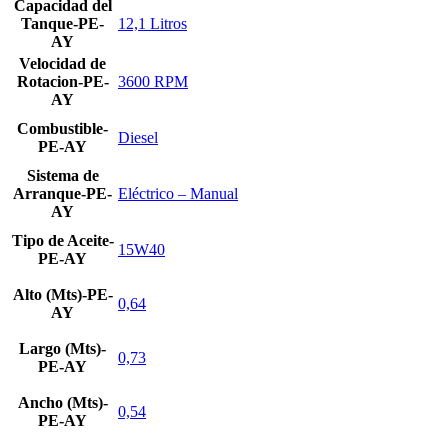
Capacidad del
Tanque-PE-
12,1 Litros
AY
Velocidad de
Rotacion-PE-
3600 RPM
AY
Combustible-
Diesel
PE-AY
Sistema de
Arranque-PE-
Eléctrico – Manual
AY
Tipo de Aceite-
15W40
PE-AY
Alto (Mts)-PE-
0,64
AY
Largo (Mts)-
0,73
PE-AY
Ancho (Mts)-
0,54
PE-AY