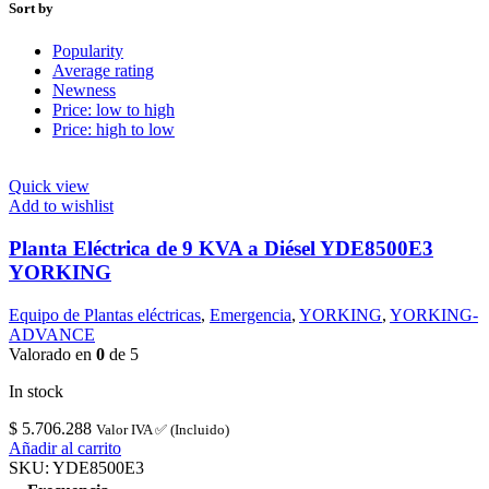
Sort by
Popularity
Average rating
Newness
Price: low to high
Price: high to low
Quick view
Add to wishlist
Planta Eléctrica de 9 KVA a Diésel YDE8500E3
YORKING
Equipo de Plantas eléctricas
,
Emergencia
,
YORKING
,
YORKING-
ADVANCE
Valorado en
0
de 5
In stock
$
5.706.288
Valor IVA ✅ (Incluido)
Añadir al carrito
SKU:
YDE8500E3