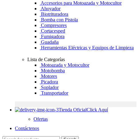
Accesorios para Motoazada y Motocultor
Ahoyador
Biotrituradora
Bomba con Pistola
Compresores
Cortacesped
Fumigadora
Guadaña
Herramientas Eléctricas y Equipos de Limpieza
Lista de Categorías
Motoazada y Motocultor
Motobomba
Motores
Picadora
Soplador
Transportador
Tienda Oficial
Click Aquí
Ofertas
Contáctenos