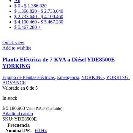
All
$
0
-
$
1.366.820
$
1.366.820
-
$
2.733.640
$
2.733.640
-
$
4.100.460
$
4.100.460
-
$
5.467.280
$
5.467.280
+
Quick view
Add to wishlist
Planta Eléctrica de 7 KVA a Diésel YDE8500E
YORKING
Equipo de Plantas eléctricas
,
Emergencia
,
YORKING
,
YORKING-
ADVANCE
Valorado en
0
de 5
In stock
$
5.180.963
Valor IVA ✅ (Incluido)
Añadir al carrito
SKU:
YDE8500E
Frecuencia
Nominal-PE-
60 Hz