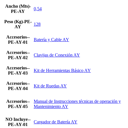
Ancho (Mts)-
0,54
PE-AY
Peso (Kg)-PE-
128
AY
Accesorios--
Batería y Cable AY
PE-AY-01
Accesorios--
Clavijas de Conexión AY
PE-AY-02
Accesorios--
Kit de Herramientas Básico AY
PE-AY-03
Accesorios--
Kit de Ruedas AY
PE-AY-04
Accesorios--
Manual de Instrucciones técnicas de operación y
PE-AY-05
Mantenimiento AY
NO Incluye--
Cargador de Batería AY
PE-AY-01