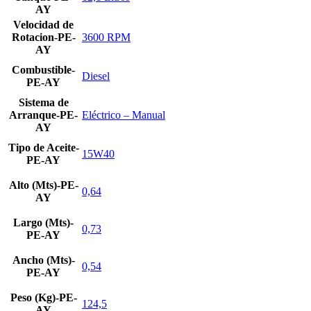
AY
Velocidad de
Rotacion-PE-
3600 RPM
AY
Combustible-
Diesel
PE-AY
Sistema de
Arranque-PE-
Eléctrico – Manual
AY
Tipo de Aceite-
15W40
PE-AY
Alto (Mts)-PE-
0,64
AY
Largo (Mts)-
0,73
PE-AY
Ancho (Mts)-
0,54
PE-AY
Peso (Kg)-PE-
124,5
AY