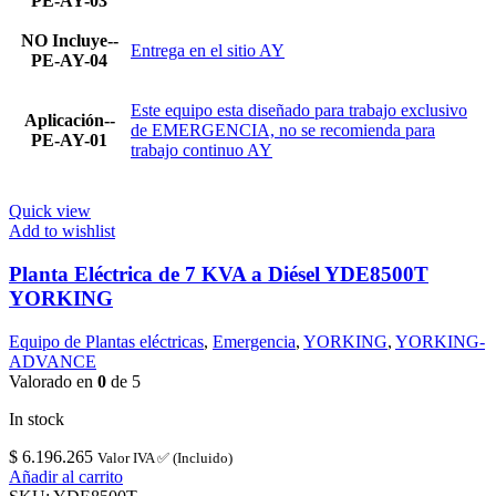
PE-AY-03
NO Incluye--
Entrega en el sitio AY
PE-AY-04
Este equipo esta diseñado para trabajo exclusivo
Aplicación--
de EMERGENCIA, no se recomienda para
PE-AY-01
trabajo continuo AY
Quick view
Add to wishlist
Planta Eléctrica de 7 KVA a Diésel YDE8500T
YORKING
Equipo de Plantas eléctricas
,
Emergencia
,
YORKING
,
YORKING-
ADVANCE
Valorado en
0
de 5
In stock
$
6.196.265
Valor IVA ✅ (Incluido)
Añadir al carrito