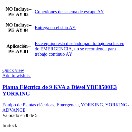
NO Incluye--
Conexiones de sistema de escape AY
PE-AY-03
NO Incluye--
Entrega en el sitio AY
PE-AY-04
Este equipo esta diseñado para trabajo exclusivo
Aplicación--
de EMERGENCIA, no se recomienda para
PE-AY-01
trabajo continuo AY
Quick view
Add to wishlist
Planta Eléctrica de 9 KVA a Diésel YDE8500E3
YORKING
Equipo de Plantas eléctricas
,
Emergencia
,
YORKING
,
YORKING-
ADVANCE
Valorado en
0
de 5
In stock