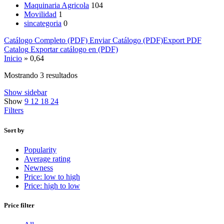
Maquinaria Agricola
104
Movilidad
1
sincategoria
0
Catálogo Completo (PDF)
Enviar Catálogo (PDF)
Export PDF
Catalog
Exportar catálogo en (PDF)
Inicio
»
0,64
Mostrando 3 resultados
Show sidebar
Show
9
12
18
24
Filters
Sort by
Popularity
Average rating
Newness
Price: low to high
Price: high to low
Price filter