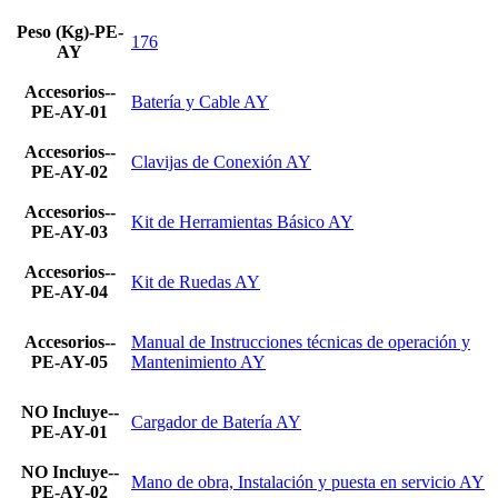
Peso (Kg)-PE-
176
AY
Accesorios--
Batería y Cable AY
PE-AY-01
Accesorios--
Clavijas de Conexión AY
PE-AY-02
Accesorios--
Kit de Herramientas Básico AY
PE-AY-03
Accesorios--
Kit de Ruedas AY
PE-AY-04
Accesorios--
Manual de Instrucciones técnicas de operación y
PE-AY-05
Mantenimiento AY
NO Incluye--
Cargador de Batería AY
PE-AY-01
NO Incluye--
Mano de obra, Instalación y puesta en servicio AY
PE-AY-02