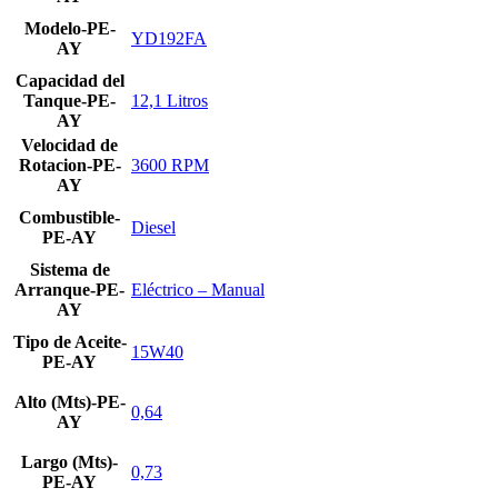
Modelo-PE-
YD192FA
AY
Capacidad del
Tanque-PE-
12,1 Litros
AY
Velocidad de
Rotacion-PE-
3600 RPM
AY
Combustible-
Diesel
PE-AY
Sistema de
Arranque-PE-
Eléctrico – Manual
AY
Tipo de Aceite-
15W40
PE-AY
Alto (Mts)-PE-
0,64
AY
Largo (Mts)-
0,73
PE-AY