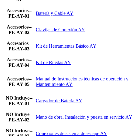
Accesorios--
Batería y Cable AY
PE-AY-01
Accesorios--
Clavijas de Conexión AY
PE-AY-02
Accesorios--
Kit de Herramientas Básico AY
PE-AY-03
Accesorios--
Kit de Ruedas AY
PE-AY-04
Accesorios--
Manual de Instrucciones técnicas de operación y
PE-AY-05
Mantenimiento AY
NO Incluye--
Cargador de Batería AY
PE-AY-01
NO Incluye--
Mano de obra, Instalación y puesta en servicio AY
PE-AY-02
NO Incluye--
Conexiones de sistema de escape AY