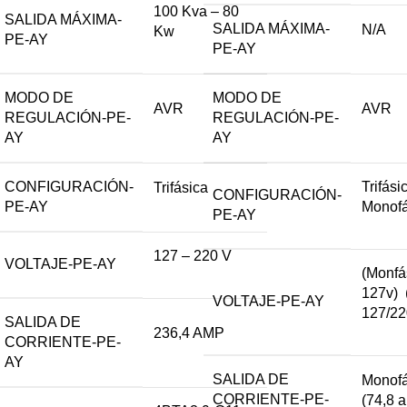
100 Kva – 80
SALIDA MÁXIMA-
SALIDA MÁXIMA-
N/A
Kw
PE-AY
PE-AY
MODO DE
MODO DE
AVR
AVR
REGULACIÓN-PE-
REGULACIÓN-PE-
AY
AY
CONFIGURACIÓN-
Trifási
Trifásica
CONFIGURACIÓN-
PE-AY
Monofá
PE-AY
127 – 220 V
VOLTAJE-PE-AY
(Monfá
127v) 
VOLTAJE-PE-AY
127/22
SALIDA DE
236,4 AMP
CORRIENTE-PE-
AY
SALIDA DE
Monofá
CORRIENTE-PE-
(74,8 