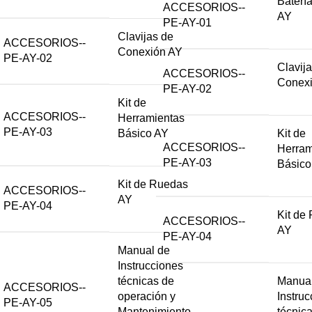
Baterí
ACCESORIOS--
AY
PE-AY-01
Clavijas de
ACCESORIOS--
Conexión AY
PE-AY-02
Clavij
ACCESORIOS--
Conex
PE-AY-02
Kit de
ACCESORIOS--
Herramientas
PE-AY-03
Básico AY
Kit de
ACCESORIOS--
Herram
PE-AY-03
Básico
Kit de Ruedas
ACCESORIOS--
AY
PE-AY-04
Kit de
ACCESORIOS--
AY
PE-AY-04
Manual de
Instrucciones
técnicas de
Manual
ACCESORIOS--
operación y
Instru
PE-AY-05
Mantenimiento
técnic