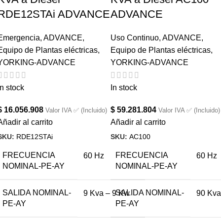
RDE12STAi ADVANCE
ADVANCE
Emergencia
,
ADVANCE
,
Uso Continuo
,
ADVANCE
,
Equipo de Plantas eléctricas
,
Equipo de Plantas eléctricas
,
YORKING-ADVANCE
YORKING-ADVANCE
In stock
In stock
$
16.056.908
$
59.281.804
Valor IVA ✅ (Incluido)
Valor IVA ✅ (Incluido)
Añadir al carrito
Añadir al carrito
SKU:
RDE12STAi
SKU:
AC100
FRECUENCIA
FRECUENCIA
60 Hz
60 Hz
NOMINAL-PE-AY
NOMINAL-PE-AY
SALIDA NOMINAL-
SALIDA NOMINAL-
9 Kva – 9 Kw
90 Kva
PE-AY
PE-AY