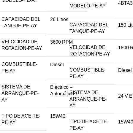
MODELO-PE-AY
4BTA3
MODELO-PE-AY
CAPACIDAD DEL
26 Litros
CAPACIDAD DEL
150 Lit
TANQUE-PE-AY
TANQUE-PE-AY
VELOCIDAD DE
3600 RPM
VELOCIDAD DE
1800 
ROTACION-PE-AY
ROTACION-PE-AY
COMBUSTIBLE-
Diesel
COMBUSTIBLE-
Diesel
PE-AY
PE-AY
SISTEMA DE
Eléctrico –
SISTEMA DE
ARRANQUE-PE-
Automático
24 V El
ARRANQUE-PE-
AY
AY
TIPO DE ACEITE-
15W40
TIPO DE ACEITE-
15W4
PE-AY
PE-AY