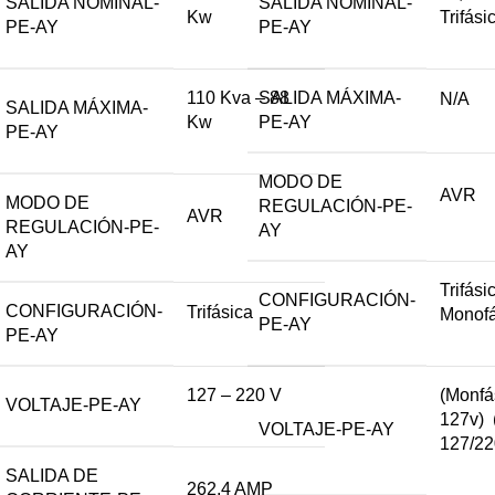
SALIDA NOMINAL-
SALIDA NOMINAL-
Kw
Trifási
PE-AY
PE-AY
110 Kva – 88
SALIDA MÁXIMA-
N/A
SALIDA MÁXIMA-
Kw
PE-AY
PE-AY
MODO DE
AVR
MODO DE
REGULACIÓN-PE-
AVR
REGULACIÓN-PE-
AY
AY
Trifási
CONFIGURACIÓN-
CONFIGURACIÓN-
Trifásica
Monofá
PE-AY
PE-AY
127 – 220 V
(Monfá
VOLTAJE-PE-AY
127v) 
VOLTAJE-PE-AY
127/22
SALIDA DE
262,4 AMP