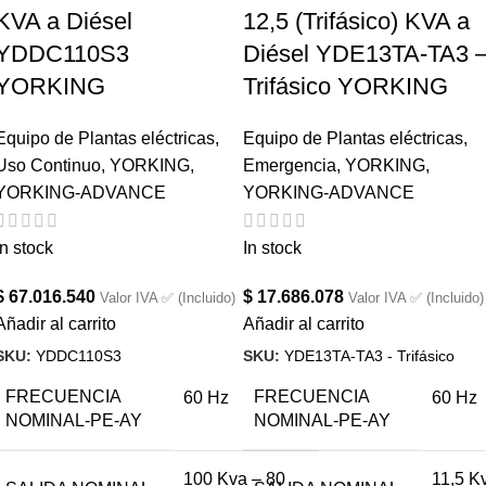
KVA a Diésel
12,5 (Trifásico) KVA a
YDDC110S3
Diésel YDE13TA-TA3 
YORKING
Trifásico YORKING
Equipo de Plantas eléctricas
,
Equipo de Plantas eléctricas
,
Uso Continuo
,
YORKING
,
Emergencia
,
YORKING
,
YORKING-ADVANCE
YORKING-ADVANCE
In stock
In stock
$
67.016.540
$
17.686.078
Valor IVA ✅ (Incluido)
Valor IVA ✅ (Incluido)
Añadir al carrito
Añadir al carrito
SKU:
YDDC110S3
SKU:
YDE13TA-TA3 - Trifásico
FRECUENCIA
FRECUENCIA
60 Hz
60 Hz
NOMINAL-PE-AY
NOMINAL-PE-AY
100 Kva – 80
11,5 K