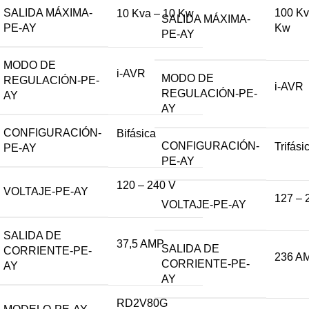
SALIDA MÁXIMA-
100 Kv
10 Kva – 10 Kw
SALIDA MÁXIMA-
PE-AY
Kw
PE-AY
MODO DE
i-AVR
MODO DE
REGULACIÓN-PE-
i-AVR
REGULACIÓN-PE-
AY
AY
CONFIGURACIÓN-
Bifásica
CONFIGURACIÓN-
Trifási
PE-AY
PE-AY
120 – 240 V
VOLTAJE-PE-AY
127 – 
VOLTAJE-PE-AY
SALIDA DE
37,5 AMP
SALIDA DE
CORRIENTE-PE-
236 A
CORRIENTE-PE-
AY
AY
RD2V80G