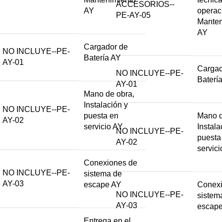
ACCESORIOS--
AY
operac
PE-AY-05
Manten
AY
Cargador de
NO INCLUYE--PE-
Batería AY
AY-01
Cargad
NO INCLUYE--PE-
Baterí
AY-01
Mano de obra,
Instalación y
NO INCLUYE--PE-
puesta en
Mano d
AY-02
servicio AY
Instala
NO INCLUYE--PE-
puesta
AY-02
servic
Conexiones de
NO INCLUYE--PE-
sistema de
AY-03
escape AY
Conexi
NO INCLUYE--PE-
sistem
AY-03
escap
Entrega en el