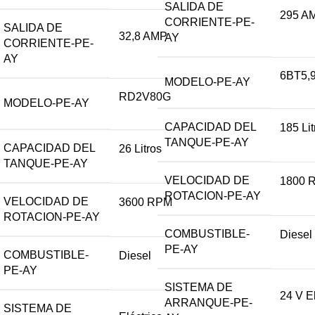
SALIDA DE
295 A
CORRIENTE-PE-
SALIDA DE
32,8 AMP
AY
CORRIENTE-PE-
AY
6BT5,
MODELO-PE-AY
RD2V80G
MODELO-PE-AY
CAPACIDAD DEL
185 Lit
TANQUE-PE-AY
CAPACIDAD DEL
26 Litros
TANQUE-PE-AY
VELOCIDAD DE
1800 
ROTACION-PE-AY
VELOCIDAD DE
3600 RPM
ROTACION-PE-AY
COMBUSTIBLE-
Diesel
PE-AY
COMBUSTIBLE-
Diesel
PE-AY
SISTEMA DE
24 V El
ARRANQUE-PE-
SISTEMA DE