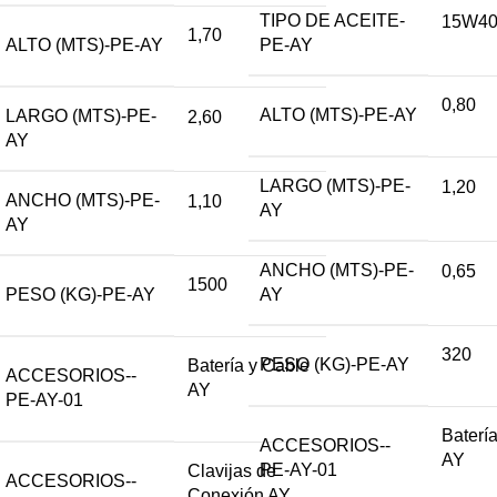
TIPO DE ACEITE-
15W4
1,70
ALTO (MTS)-PE-AY
PE-AY
0,80
ALTO (MTS)-PE-AY
LARGO (MTS)-PE-
2,60
AY
LARGO (MTS)-PE-
1,20
ANCHO (MTS)-PE-
1,10
AY
AY
ANCHO (MTS)-PE-
0,65
1500
PESO (KG)-PE-AY
AY
320
PESO (KG)-PE-AY
Batería y Cable
ACCESORIOS--
AY
PE-AY-01
Baterí
ACCESORIOS--
AY
PE-AY-01
Clavijas de
ACCESORIOS--
Conexión AY