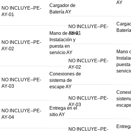
AY
Cargador de
NO INCLUYE--PE-
Batería AY
AY-01
Cargad
NO INCLUYE--PE-
Baterí
AY-01
Mano de obra,
Instalación y
NO INCLUYE--PE-
puesta en
AY-02
Mano d
servicio AY
Instala
NO INCLUYE--PE-
puesta
AY-02
servic
Conexiones de
NO INCLUYE--PE-
sistema de
AY-03
escape AY
Conexi
NO INCLUYE--PE-
sistem
AY-03
escap
Entrega en el
NO INCLUYE--PE-
sitio AY
AY-04
Entreg
NO INCLUYE--PE-