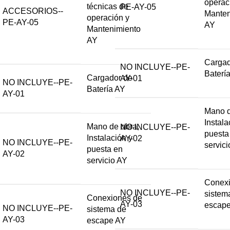
operac
técnicas de
PE-AY-05
ACCESORIOS--
Manten
operación y
PE-AY-05
AY
Mantenimiento
AY
Cargad
NO INCLUYE--PE-
Baterí
Cargador de
AY-01
NO INCLUYE--PE-
Batería AY
AY-01
Mano d
Instala
Mano de obra,
NO INCLUYE--PE-
puesta
Instalación y
AY-02
NO INCLUYE--PE-
servic
puesta en
AY-02
servicio AY
Conexi
NO INCLUYE--PE-
sistem
Conexiones de
AY-03
escap
NO INCLUYE--PE-
sistema de
AY-03
escape AY