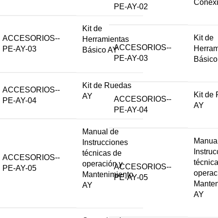
Conex
PE-AY-02
Kit de
Kit de
ACCESORIOS--
Herramientas
ACCESORIOS--
Herram
PE-AY-03
Básico AY
PE-AY-03
Básico
Kit de Ruedas
ACCESORIOS--
Kit de
AY
ACCESORIOS--
PE-AY-04
AY
PE-AY-04
Manual de
Manual
Instrucciones
Instru
técnicas de
ACCESORIOS--
técnic
operación y
ACCESORIOS--
PE-AY-05
operac
Mantenimiento
PE-AY-05
Manten
AY
AY