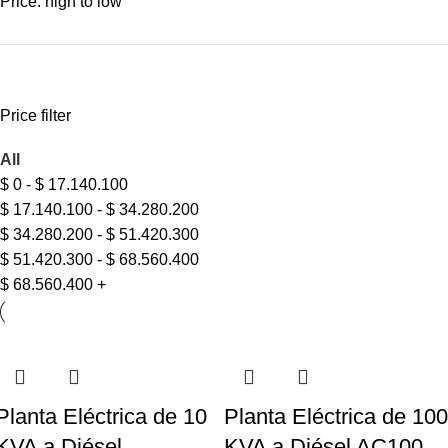
Price: high to low
Price filter
All
$
0
-
$
17.140.100
$
17.140.100
-
$
34.280.200
$
34.280.200
-
$
51.420.300
$
51.420.300
-
$
68.560.400
$
68.560.400
+
Planta Eléctrica de 10
Planta Eléctrica de 100
KVA a Diésel
KVA a Diésel AC100