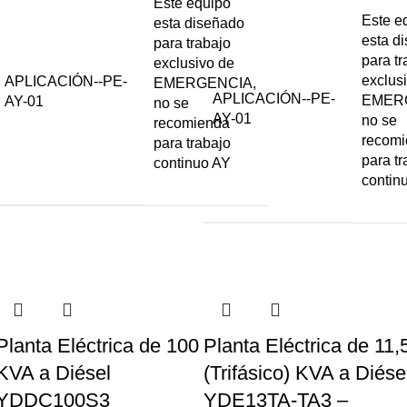
Este equipo
Este e
esta diseñado
esta d
para trabajo
para tr
exclusivo de
exclus
APLICACIÓN--PE-
EMERGENCIA,
APLICACIÓN--PE-
EMER
AY-01
no se
AY-01
no se
recomienda
recom
para trabajo
para tr
continuo AY
contin
Planta Eléctrica de 100
Planta Eléctrica de 11,
KVA a Diésel
(Trifásico) KVA a Diése
YDDC100S3
YDE13TA-TA3 –