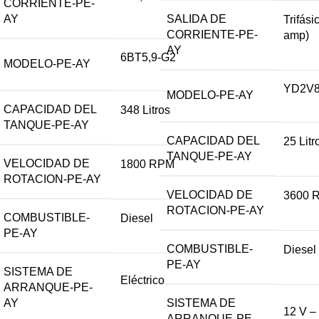
CORRIENTE-PE-
AY
SALIDA DE
Trifási
CORRIENTE-PE-
amp)
AY
6BT5,9-G2
MODELO-PE-AY
YD2V
MODELO-PE-AY
CAPACIDAD DEL
348 Litros
TANQUE-PE-AY
CAPACIDAD DEL
25 Litr
TANQUE-PE-AY
VELOCIDAD DE
1800 RPM
ROTACION-PE-AY
VELOCIDAD DE
3600 
ROTACION-PE-AY
COMBUSTIBLE-
Diesel
PE-AY
COMBUSTIBLE-
Diesel
PE-AY
SISTEMA DE
Eléctrico
ARRANQUE-PE-
AY
SISTEMA DE
12 V – 
ARRANQUE-PE-