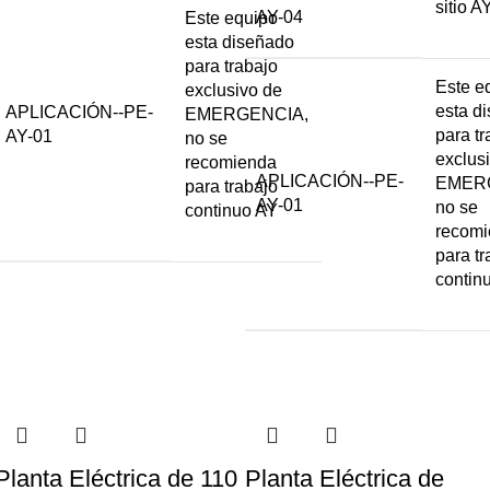
sitio A
AY-04
Este equipo
esta diseñado
para trabajo
Este e
exclusivo de
esta d
APLICACIÓN--PE-
EMERGENCIA,
para tr
AY-01
no se
exclus
recomienda
APLICACIÓN--PE-
EMER
para trabajo
AY-01
no se
continuo AY
recom
para tr
contin
Planta Eléctrica de 110
Planta Eléctrica de