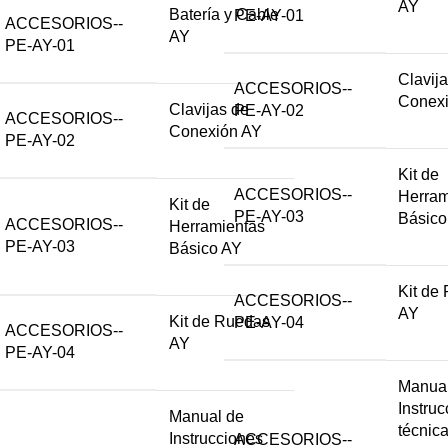
AY
Batería y Cable
PE-AY-01
ACCESORIOS--
AY
PE-AY-01
Clavij
ACCESORIOS--
Conex
Clavijas de
PE-AY-02
ACCESORIOS--
Conexión AY
PE-AY-02
Kit de
ACCESORIOS--
Herram
Kit de
PE-AY-03
Básico
ACCESORIOS--
Herramientas
PE-AY-03
Básico AY
Kit de
ACCESORIOS--
AY
Kit de Ruedas
PE-AY-04
ACCESORIOS--
AY
PE-AY-04
Manual
Instru
Manual de
técnic
Instrucciones
ACCESORIOS--