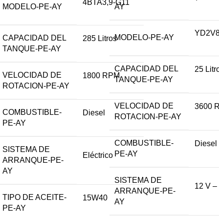
4BTA3,9-G11
MODELO-PE-AY
AY
YD2V
MODELO-PE-AY
CAPACIDAD DEL
285 Litros
TANQUE-PE-AY
CAPACIDAD DEL
25 Litr
VELOCIDAD DE
1800 RPM
TANQUE-PE-AY
ROTACION-PE-AY
VELOCIDAD DE
3600 
COMBUSTIBLE-
Diesel
ROTACION-PE-AY
PE-AY
COMBUSTIBLE-
Diesel
SISTEMA DE
PE-AY
Eléctrico
ARRANQUE-PE-
AY
SISTEMA DE
12 V – 
ARRANQUE-PE-
TIPO DE ACEITE-
15W40
AY
PE-AY