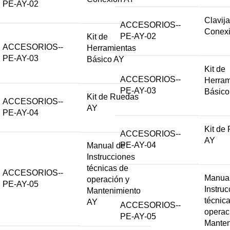
PE-AY-02
Clavij
ACCESORIOS--
Conex
PE-AY-02
Kit de
ACCESORIOS--
Herramientas
PE-AY-03
Básico AY
Kit de
ACCESORIOS--
Herram
PE-AY-03
Básico
Kit de Ruedas
ACCESORIOS--
AY
PE-AY-04
Kit de
ACCESORIOS--
AY
PE-AY-04
Manual de
Instrucciones
técnicas de
ACCESORIOS--
Manual
operación y
PE-AY-05
Instru
Mantenimiento
técnic
AY
ACCESORIOS--
operac
PE-AY-05
Manten