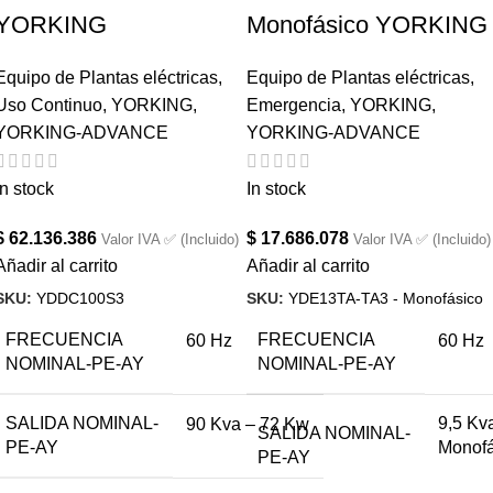
YORKING
Monofásico YORKING
Equipo de Plantas eléctricas
,
Equipo de Plantas eléctricas
,
Uso Continuo
,
YORKING
,
Emergencia
,
YORKING
,
YORKING-ADVANCE
YORKING-ADVANCE
In stock
In stock
$
62.136.386
$
17.686.078
Valor IVA ✅ (Incluido)
Valor IVA ✅ (Incluido)
Añadir al carrito
Añadir al carrito
SKU:
YDDC100S3
SKU:
YDE13TA-TA3 - Monofásico
FRECUENCIA
FRECUENCIA
60 Hz
60 Hz
NOMINAL-PE-AY
NOMINAL-PE-AY
SALIDA NOMINAL-
9,5 Kv
90 Kva – 72 Kw
SALIDA NOMINAL-
PE-AY
Monofá
PE-AY