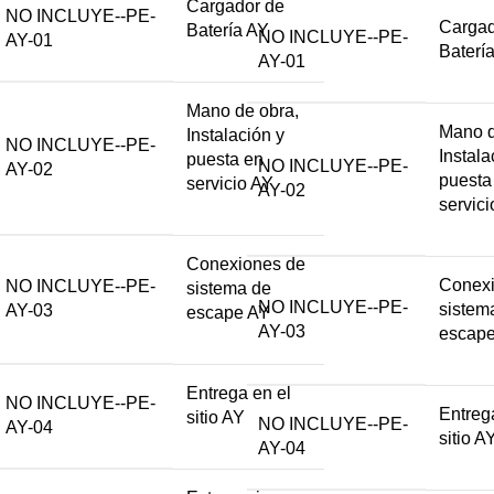
Cargador de
NO INCLUYE--PE-
Cargad
Batería AY
NO INCLUYE--PE-
AY-01
Baterí
AY-01
Mano de obra,
Mano d
Instalación y
NO INCLUYE--PE-
Instala
puesta en
NO INCLUYE--PE-
AY-02
puesta
servicio AY
AY-02
servic
Conexiones de
Conexi
NO INCLUYE--PE-
sistema de
NO INCLUYE--PE-
sistem
AY-03
escape AY
AY-03
escap
Entrega en el
NO INCLUYE--PE-
Entreg
sitio AY
NO INCLUYE--PE-
AY-04
sitio A
AY-04