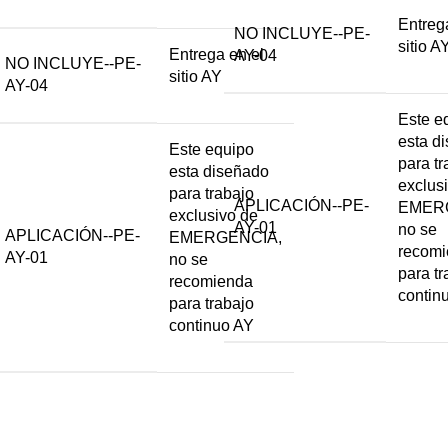
Entreg
NO INCLUYE--PE-
sitio A
Entrega en el
AY-04
NO INCLUYE--PE-
sitio AY
AY-04
Este e
esta d
Este equipo
para tr
esta diseñado
exclus
para trabajo
APLICACIÓN--PE-
EMER
exclusivo de
AY-01
no se
APLICACIÓN--PE-
EMERGENCIA,
recom
AY-01
no se
para tr
recomienda
contin
para trabajo
continuo AY