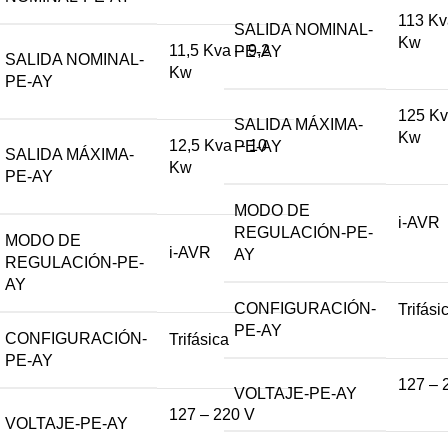
113 Kv
SALIDA NOMINAL-
Kw
11,5 Kva – 9,2
PE-AY
SALIDA NOMINAL-
Kw
PE-AY
125 Kv
SALIDA MÁXIMA-
Kw
12,5 Kva – 10
PE-AY
SALIDA MÁXIMA-
Kw
PE-AY
MODO DE
i-AVR
REGULACIÓN-PE-
MODO DE
i-AVR
AY
REGULACIÓN-PE-
AY
CONFIGURACIÓN-
Trifási
PE-AY
CONFIGURACIÓN-
Trifásica
PE-AY
127 – 
VOLTAJE-PE-AY
127 – 220 V
VOLTAJE-PE-AY