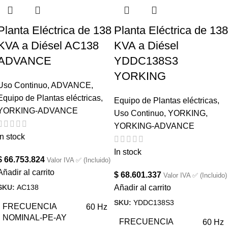
Planta Eléctrica de 138
Planta Eléctrica de 138
KVA a Diésel AC138
KVA a Diésel
ADVANCE
YDDC138S3
YORKING
Uso Continuo
,
ADVANCE
,
Equipo de Plantas eléctricas
,
Equipo de Plantas eléctricas
,
YORKING-ADVANCE
Uso Continuo
,
YORKING
,
YORKING-ADVANCE
In stock
In stock
$
66.753.824
Valor IVA ✅ (Incluido)
Añadir al carrito
$
68.601.337
Valor IVA ✅ (Incluido)
SKU:
AC138
Añadir al carrito
SKU:
YDDC138S3
FRECUENCIA
60 Hz
NOMINAL-PE-AY
FRECUENCIA
60 Hz