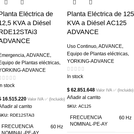
Planta Eléctrica de
Planta Eléctrica de 125
12,5 KVA a Diésel
KVA a Diésel AC125
RDE12STAi3
ADVANCE
ADVANCE
Uso Continuo
,
ADVANCE
,
Equipo de Plantas eléctricas
,
Emergencia
,
ADVANCE
,
YORKING-ADVANCE
Equipo de Plantas eléctricas
,
YORKING-ADVANCE
In stock
In stock
$
62.851.648
Valor IVA ✅ (Incluido)
Añadir al carrito
$
16.515.220
Valor IVA ✅ (Incluido)
SKU:
AC125
Añadir al carrito
SKU:
RDE12STAi3
FRECUENCIA
60 Hz
NOMINAL-PE-AY
FRECUENCIA
60 Hz
NOMINAL-PE-AY