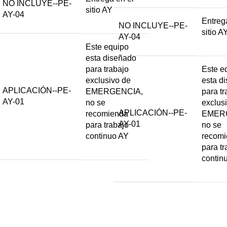
NO INCLUYE--PE-
sitio AY
AY-04
Entreg
NO INCLUYE--PE-
sitio A
AY-04
Este equipo
esta diseñado
para trabajo
Este e
exclusivo de
esta d
APLICACIÓN--PE-
EMERGENCIA,
para tr
AY-01
no se
exclus
APLICACIÓN--PE-
recomienda
EMER
AY-01
para trabajo
no se
continuo AY
recom
para tr
contin