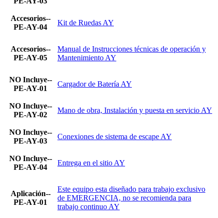
PE-AY-03
Accesorios--
Kit de Ruedas AY
PE-AY-04
Accesorios--
Manual de Instrucciones técnicas de operación y
PE-AY-05
Mantenimiento AY
NO Incluye--
Cargador de Batería AY
PE-AY-01
NO Incluye--
Mano de obra, Instalación y puesta en servicio AY
PE-AY-02
NO Incluye--
Conexiones de sistema de escape AY
PE-AY-03
NO Incluye--
Entrega en el sitio AY
PE-AY-04
Este equipo esta diseñado para trabajo exclusivo
Aplicación--
de EMERGENCIA, no se recomienda para
PE-AY-01
trabajo continuo AY