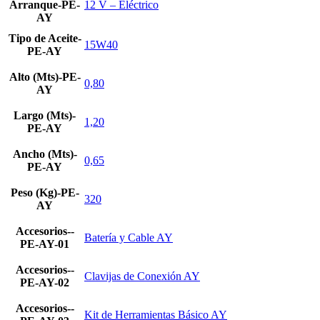
Arranque-PE-
12 V – Eléctrico
AY
Tipo de Aceite-
15W40
PE-AY
Alto (Mts)-PE-
0,80
AY
Largo (Mts)-
1,20
PE-AY
Ancho (Mts)-
0,65
PE-AY
Peso (Kg)-PE-
320
AY
Accesorios--
Batería y Cable AY
PE-AY-01
Accesorios--
Clavijas de Conexión AY
PE-AY-02
Accesorios--
Kit de Herramientas Básico AY