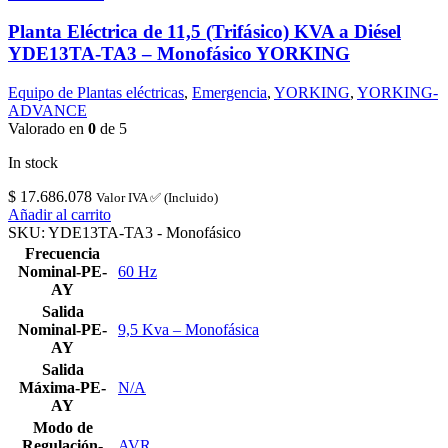
Planta Eléctrica de 11,5 (Trifásico) KVA a Diésel
YDE13TA-TA3 – Monofásico YORKING
Equipo de Plantas eléctricas
,
Emergencia
,
YORKING
,
YORKING-
ADVANCE
Valorado en
0
de 5
In stock
$
17.686.078
Valor IVA ✅ (Incluido)
Añadir al carrito
SKU:
YDE13TA-TA3 - Monofásico
Frecuencia
Nominal-PE-
60 Hz
AY
Salida
Nominal-PE-
9,5 Kva – Monofásica
AY
Salida
Máxima-PE-
N/A
AY
Modo de
Regulación-
AVR