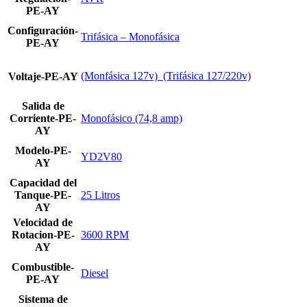
PE-AY
Configuración-
Trifásica – Monofásica
PE-AY
(Monfásica 127v)  (Trifásica 127/220v)
Voltaje-PE-AY
Salida de
Corriente-PE-
Monofásico (74,8 amp)
AY
Modelo-PE-
YD2V80
AY
Capacidad del
Tanque-PE-
25 Litros
AY
Velocidad de
Rotacion-PE-
3600 RPM
AY
Combustible-
Diesel
PE-AY
Sistema de