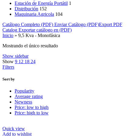
Estación de Energía Portátil
1
Distribución
152
Maquinaria Agricola
104
Catálogo Completo (PDF)
Enviar Catálogo (PDF)
Export PDF
Catalog
Exportar catálogo en (PDF)
Inicio
»
9,5 Kva - Monofásica
Mostrando el único resultado
Show sidebar
Show
9
12
18
24
Filters
Sort by
Popularity
Average rating
Newness
Price: low to high
Price: high to low
Quick view
Add to wishlist