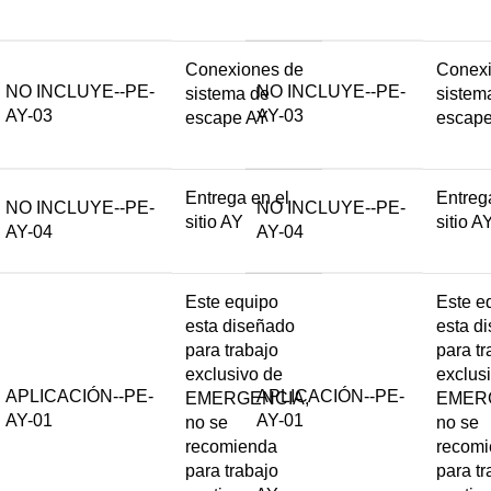
Conexiones de
Conexi
NO INCLUYE--PE-
NO INCLUYE--PE-
sistema de
sistem
AY-03
AY-03
escape AY
escap
Entrega en el
Entreg
NO INCLUYE--PE-
NO INCLUYE--PE-
sitio AY
sitio A
AY-04
AY-04
Este equipo
Este e
esta diseñado
esta d
para trabajo
para tr
exclusivo de
exclus
APLICACIÓN--PE-
APLICACIÓN--PE-
EMERGENCIA,
EMER
AY-01
AY-01
no se
no se
recomienda
recom
para trabajo
para tr