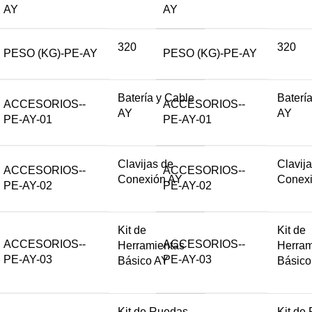
AY
AY
320
320
PESO (KG)-PE-AY
PESO (KG)-PE-AY
Batería y Cable
Baterí
ACCESORIOS--
ACCESORIOS--
AY
AY
PE-AY-01
PE-AY-01
Clavijas de
Clavij
ACCESORIOS--
ACCESORIOS--
Conexión AY
Conex
PE-AY-02
PE-AY-02
Kit de
Kit de
ACCESORIOS--
ACCESORIOS--
Herramientas
Herram
PE-AY-03
PE-AY-03
Básico AY
Básico
Kit de Ruedas
Kit de