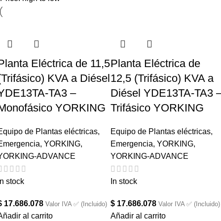
Planta Eléctrica de 11,5
Planta Eléctrica de
(Trifásico) KVA a Diésel
12,5 (Trifásico) KVA a
YDE13TA-TA3 –
Diésel YDE13TA-TA3 
Monofásico YORKING
Trifásico YORKING
Equipo de Plantas eléctricas
,
Equipo de Plantas eléctricas
,
Emergencia
,
YORKING
,
Emergencia
,
YORKING
,
YORKING-ADVANCE
YORKING-ADVANCE
In stock
In stock
$
17.686.078
$
17.686.078
Valor IVA ✅ (Incluido)
Valor IVA ✅ (Incluido)
Añadir al carrito
Añadir al carrito