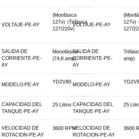
(Monfásica
(Monfá
127v)  (Trifásica
127v) 
VOLTAJE-PE-AY
VOLTAJE-PE-AY
127/220v)
127/22
SALIDA DE
SALIDA DE
Monofásico
Trifási
CORRIENTE-PE-
CORRIENTE-PE-
(74,8 amp)
amp)
AY
AY
YD2V80
YD2V
MODELO-PE-AY
MODELO-PE-AY
CAPACIDAD DEL
CAPACIDAD DEL
25 Litros
25 Litr
TANQUE-PE-AY
TANQUE-PE-AY
VELOCIDAD DE
VELOCIDAD DE
3600 RPM
3600 
ROTACION-PE-AY
ROTACION-PE-AY