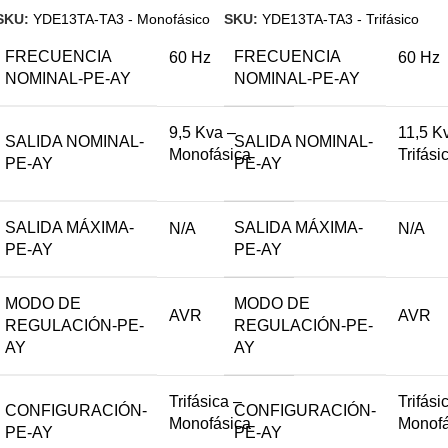
SKU:
YDE13TA-TA3 - Monofásico
SKU:
YDE13TA-TA3 - Trifásico
FRECUENCIA
FRECUENCIA
60 Hz
60 Hz
NOMINAL-PE-AY
NOMINAL-PE-AY
9,5 Kva –
11,5 K
SALIDA NOMINAL-
SALIDA NOMINAL-
Monofásica
Trifási
PE-AY
PE-AY
SALIDA MÁXIMA-
SALIDA MÁXIMA-
N/A
N/A
PE-AY
PE-AY
MODO DE
MODO DE
AVR
AVR
REGULACIÓN-PE-
REGULACIÓN-PE-
AY
AY
Trifásica –
Trifási
CONFIGURACIÓN-
CONFIGURACIÓN-
Monofásica
Monofá
PE-AY
PE-AY