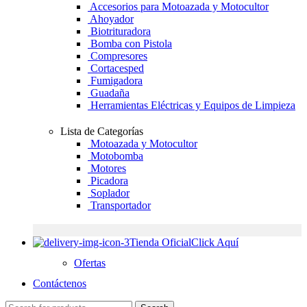
Accesorios para Motoazada y Motocultor
Ahoyador
Biotrituradora
Bomba con Pistola
Compresores
Cortacesped
Fumigadora
Guadaña
Herramientas Eléctricas y Equipos de Limpieza
Lista de Categorías
Motoazada y Motocultor
Motobomba
Motores
Picadora
Soplador
Transportador
Tienda Oficial
Click Aquí
Ofertas
Contáctenos