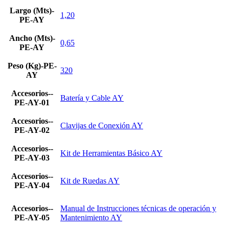
Largo (Mts)-
1,20
PE-AY
Ancho (Mts)-
0,65
PE-AY
Peso (Kg)-PE-
320
AY
Accesorios--
Batería y Cable AY
PE-AY-01
Accesorios--
Clavijas de Conexión AY
PE-AY-02
Accesorios--
Kit de Herramientas Básico AY
PE-AY-03
Accesorios--
Kit de Ruedas AY
PE-AY-04
Accesorios--
Manual de Instrucciones técnicas de operación y
PE-AY-05
Mantenimiento AY