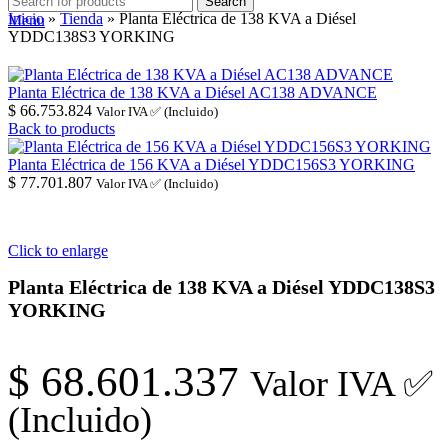
Search
Inicio
»
Tienda
»
Planta Eléctrica de 138 KVA a Diésel
Menu
YDDC138S3 YORKING
Planta Eléctrica de 138 KVA a Diésel AC138 ADVANCE
$
66.753.824
Valor IVA ✅ (Incluido)
Back to products
Planta Eléctrica de 156 KVA a Diésel YDDC156S3 YORKING
$
77.701.807
Valor IVA ✅ (Incluido)
Click to enlarge
Planta Eléctrica de 138 KVA a Diésel YDDC138S3
YORKING
$
68.601.337
Valor IVA ✅
(Incluido)