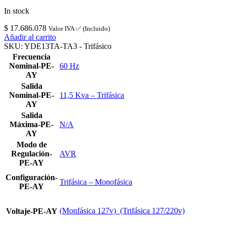
In stock
$
17.686.078
Valor IVA ✅ (Incluido)
Añadir al carrito
SKU:
YDE13TA-TA3 - Trifásico
Frecuencia
Nominal-PE-
60 Hz
AY
Salida
Nominal-PE-
11,5 Kva – Trifásica
AY
Salida
Máxima-PE-
N/A
AY
Modo de
Regulación-
AVR
PE-AY
Configuración-
Trifásica – Monofásica
PE-AY
(Monfásica 127v)  (Trifásica 127/220v)
Voltaje-PE-AY