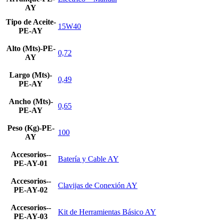
AY
Tipo de Aceite-
15W40
PE-AY
Alto (Mts)-PE-
0,72
AY
Largo (Mts)-
0,49
PE-AY
Ancho (Mts)-
0,65
PE-AY
Peso (Kg)-PE-
100
AY
Accesorios--
Batería y Cable AY
PE-AY-01
Accesorios--
Clavijas de Conexión AY
PE-AY-02
Accesorios--
Kit de Herramientas Básico AY
PE-AY-03