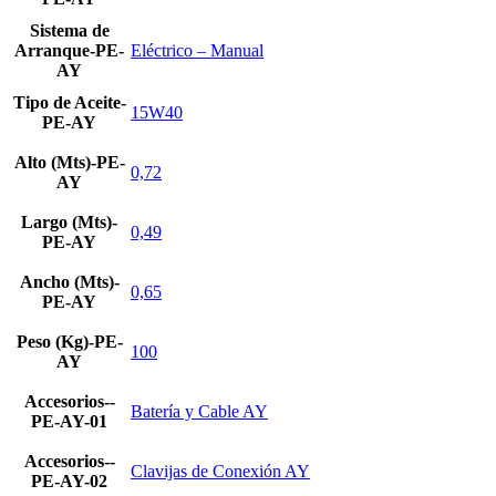
Sistema de
Arranque-PE-
Eléctrico – Manual
AY
Tipo de Aceite-
15W40
PE-AY
Alto (Mts)-PE-
0,72
AY
Largo (Mts)-
0,49
PE-AY
Ancho (Mts)-
0,65
PE-AY
Peso (Kg)-PE-
100
AY
Accesorios--
Batería y Cable AY
PE-AY-01
Accesorios--
Clavijas de Conexión AY
PE-AY-02