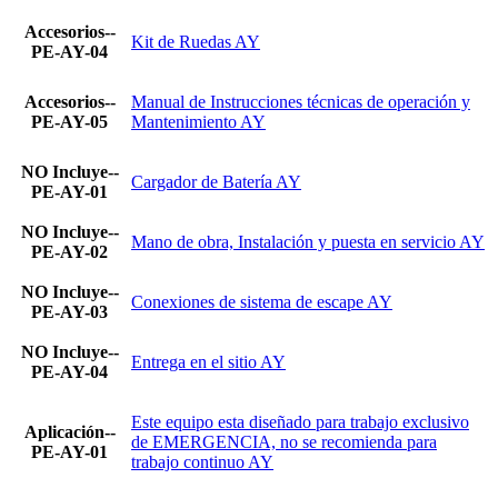
Accesorios--
Kit de Ruedas AY
PE-AY-04
Accesorios--
Manual de Instrucciones técnicas de operación y
PE-AY-05
Mantenimiento AY
NO Incluye--
Cargador de Batería AY
PE-AY-01
NO Incluye--
Mano de obra, Instalación y puesta en servicio AY
PE-AY-02
NO Incluye--
Conexiones de sistema de escape AY
PE-AY-03
NO Incluye--
Entrega en el sitio AY
PE-AY-04
Este equipo esta diseñado para trabajo exclusivo
Aplicación--
de EMERGENCIA, no se recomienda para
PE-AY-01
trabajo continuo AY