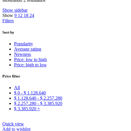
Mostrando 2 resultados
Show sidebar
Show
9
12
18
24
Filters
Sort by
Popularity
Average rating
Newness
Price: low to high
Price: high to low
Price filter
All
$
0
-
$
1.128.640
$
1.128.640
-
$
2.257.280
$
2.257.280
-
$
3.385.920
$
3.385.920
+
Quick view
Add to wishlist