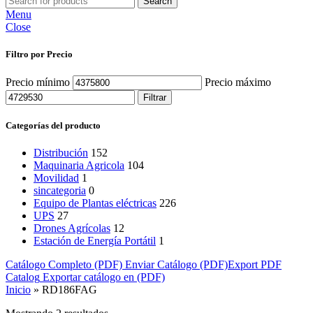
Search
Menu
Close
Filtro por Precio
Precio mínimo
Precio máximo
Filtrar
Categorías del producto
Distribución
152
Maquinaria Agricola
104
Movilidad
1
sincategoria
0
Equipo de Plantas eléctricas
226
UPS
27
Drones Agrícolas
12
Estación de Energía Portátil
1
Catálogo Completo (PDF)
Enviar Catálogo (PDF)
Export PDF
Catalog
Exportar catálogo en (PDF)
Inicio
»
RD186FAG