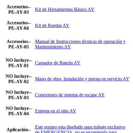
Accesorios--
Kit de Herramientas Básico AY
PE-AY-03
Accesorios--
Kit de Ruedas AY
PE-AY-04
Accesorios--
Manual de Instrucciones técnicas de operación y
PE-AY-05
Mantenimiento AY
NO Incluye--
Cargador de Batería AY
PE-AY-01
NO Incluye--
Mano de obra, Instalación y puesta en servicio AY
PE-AY-02
NO Incluye--
Conexiones de sistema de escape AY
PE-AY-03
NO Incluye--
Entrega en el sitio AY
PE-AY-04
Este equipo esta diseñado para trabajo exclusivo
Aplicación--
de EMERGENCIA, no se recomienda para