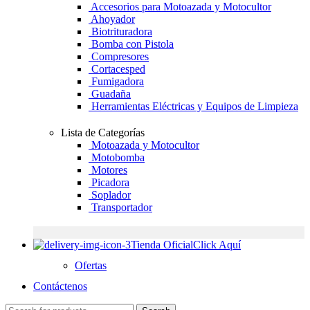
Accesorios para Motoazada y Motocultor
Ahoyador
Biotrituradora
Bomba con Pistola
Compresores
Cortacesped
Fumigadora
Guadaña
Herramientas Eléctricas y Equipos de Limpieza
Lista de Categorías
Motoazada y Motocultor
Motobomba
Motores
Picadora
Soplador
Transportador
Tienda Oficial
Click Aquí
Ofertas
Contáctenos