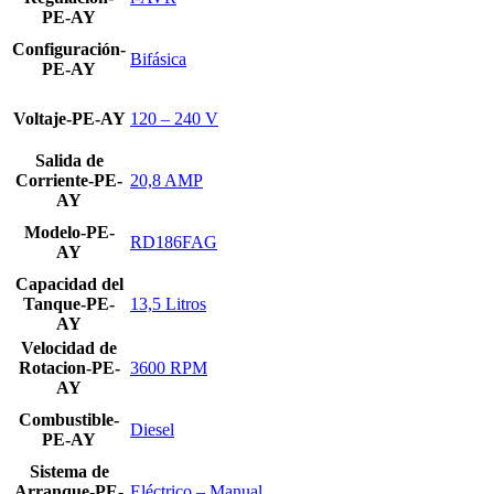
PE-AY
Configuración-
Bifásica
PE-AY
Voltaje-PE-AY
120 – 240 V
Salida de
Corriente-PE-
20,8 AMP
AY
Modelo-PE-
RD186FAG
AY
Capacidad del
Tanque-PE-
13,5 Litros
AY
Velocidad de
Rotacion-PE-
3600 RPM
AY
Combustible-
Diesel
PE-AY
Sistema de
Arranque-PE-
Eléctrico – Manual