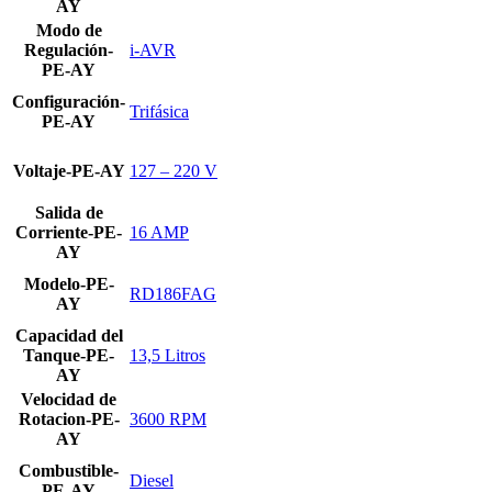
AY
Modo de
Regulación-
i-AVR
PE-AY
Configuración-
Trifásica
PE-AY
Voltaje-PE-AY
127 – 220 V
Salida de
Corriente-PE-
16 AMP
AY
Modelo-PE-
RD186FAG
AY
Capacidad del
Tanque-PE-
13,5 Litros
AY
Velocidad de
Rotacion-PE-
3600 RPM
AY
Combustible-
Diesel
PE-AY