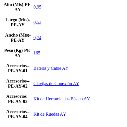
Alto (Mts)-PE-
0,95
AY
Largo (Mts)-
0,53
PE-AY
Ancho (Mts)-
0,74
PE-AY
Peso (Kg)-PE-
165
AY
Accesorios--
Batería y Cable AY
PE-AY-01
Accesorios--
Clavijas de Conexión AY
PE-AY-02
Accesorios--
Kit de Herramientas Básico AY
PE-AY-03
Accesorios--
Kit de Ruedas AY
PE-AY-04