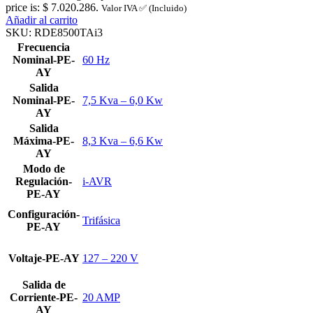
price is: $ 7.020.286.
Valor IVA ✅ (Incluido)
Añadir al carrito
SKU:
RDE8500TAi3
Frecuencia
Nominal-PE-
60 Hz
AY
Salida
Nominal-PE-
7,5 Kva – 6,0 Kw
AY
Salida
Máxima-PE-
8,3 Kva – 6,6 Kw
AY
Modo de
Regulación-
i-AVR
PE-AY
Configuración-
Trifásica
PE-AY
Voltaje-PE-AY
127 – 220 V
Salida de
Corriente-PE-
20 AMP
AY