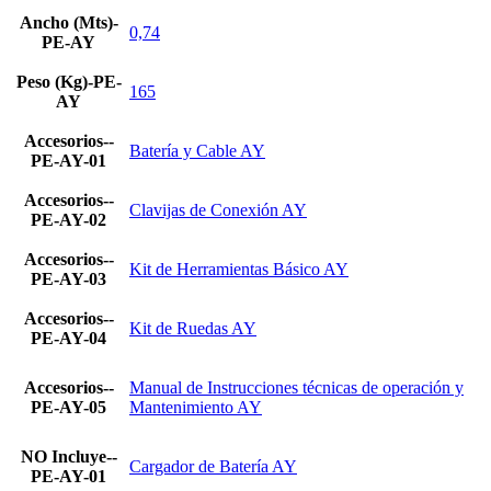
Ancho (Mts)-
0,74
PE-AY
Peso (Kg)-PE-
165
AY
Accesorios--
Batería y Cable AY
PE-AY-01
Accesorios--
Clavijas de Conexión AY
PE-AY-02
Accesorios--
Kit de Herramientas Básico AY
PE-AY-03
Accesorios--
Kit de Ruedas AY
PE-AY-04
Accesorios--
Manual de Instrucciones técnicas de operación y
PE-AY-05
Mantenimiento AY
NO Incluye--
Cargador de Batería AY
PE-AY-01