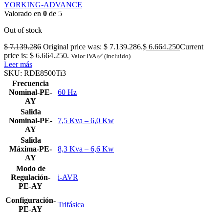
YORKING-ADVANCE
Valorado en
0
de 5
Out of stock
$
7.139.286
Original price was: $ 7.139.286.
$
6.664.250
Current
price is: $ 6.664.250.
Valor IVA ✅ (Incluido)
Leer más
SKU:
RDE8500Ti3
Frecuencia
Nominal-PE-
60 Hz
AY
Salida
Nominal-PE-
7,5 Kva – 6,0 Kw
AY
Salida
Máxima-PE-
8,3 Kva – 6,6 Kw
AY
Modo de
Regulación-
i-AVR
PE-AY
Configuración-
Trifásica
PE-AY