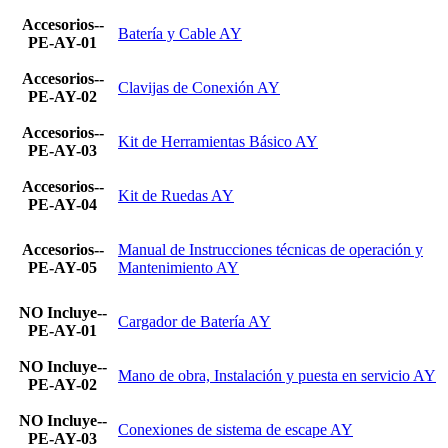
Accesorios--
Batería y Cable AY
PE-AY-01
Accesorios--
Clavijas de Conexión AY
PE-AY-02
Accesorios--
Kit de Herramientas Básico AY
PE-AY-03
Accesorios--
Kit de Ruedas AY
PE-AY-04
Accesorios--
Manual de Instrucciones técnicas de operación y
PE-AY-05
Mantenimiento AY
NO Incluye--
Cargador de Batería AY
PE-AY-01
NO Incluye--
Mano de obra, Instalación y puesta en servicio AY
PE-AY-02
NO Incluye--
Conexiones de sistema de escape AY
PE-AY-03