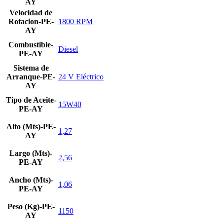
AY
Velocidad de
Rotacion-PE-
1800 RPM
AY
Combustible-
Diesel
PE-AY
Sistema de
Arranque-PE-
24 V Eléctrico
AY
Tipo de Aceite-
15W40
PE-AY
Alto (Mts)-PE-
1,27
AY
Largo (Mts)-
2,56
PE-AY
Ancho (Mts)-
1,06
PE-AY
Peso (Kg)-PE-
1150
AY