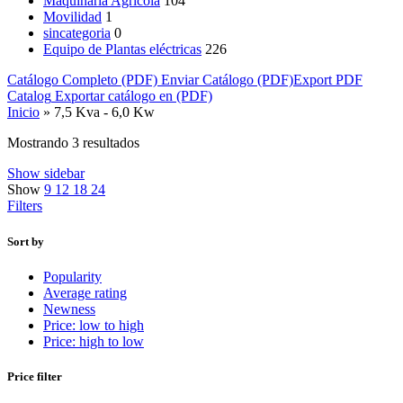
Maquinaria Agricola
104
Movilidad
1
sincategoria
0
Equipo de Plantas eléctricas
226
Catálogo Completo (PDF)
Enviar Catálogo (PDF)
Export PDF
Catalog
Exportar catálogo en (PDF)
Inicio
»
7,5 Kva - 6,0 Kw
Mostrando 3 resultados
Show sidebar
Show
9
12
18
24
Filters
Sort by
Popularity
Average rating
Newness
Price: low to high
Price: high to low
Price filter