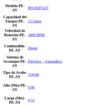
Modelo-PE-
RD192FGET
AY
Capacidad del
Tanque-PE-
15 Litros
AY
Velocidad de
Rotacion-PE-
3600 RPM
AY
Combustible-
Diesel
PE-AY
Sistema de
Arranque-PE-
Eléctrico – Automático
AY
Tipo de Aceite-
15W40
PE-AY
Alto (Mts)-PE-
0,96
AY
Largo (Mts)-
0,53
PE-AY