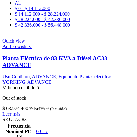
All
$
0
-
$
14.112.000
$
14.112.000
-
$
28.224.000
$
28.224.000
-
$
42.336.000
$
42.336.000
-
$
56.448.000
Quick view
Add to wishlist
Planta Eléctrica de 83 KVA a Diésel AC83
ADVANCE
Uso Continuo
,
ADVANCE
,
Equipo de Plantas eléctricas
,
YORKING-ADVANCE
Valorado en
0
de 5
Out of stock
$
63.974.400
Valor IVA ✅ (Incluido)
Leer más
SKU:
AC83
Frecuencia
Nominal-PE-
60 Hz
AY