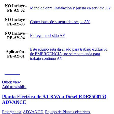
NO Incluye--
Mano de obra, Instalación y puesta en servicio AY
PE-AY-02
NO Incluye--
Conexiones de sistema de escape AY
PE-AY-03
NO Incluye--
Entrega en el sitio AY
PE-AY-04
Este equipo esta diseñado para trabajo exclusivo
Aplicación--
de EMERGENCIA, no se recomienda para
PE-AY-01
trabajo continuo AY
-7%
Quick view
Add to wishlist
Planta Eléctrica de 9,1 KVA a Diésel RDE8500Ti3
ADVANCE
Emergencia
,
ADVANCE
,
Equipo de Plantas eléctricas
,