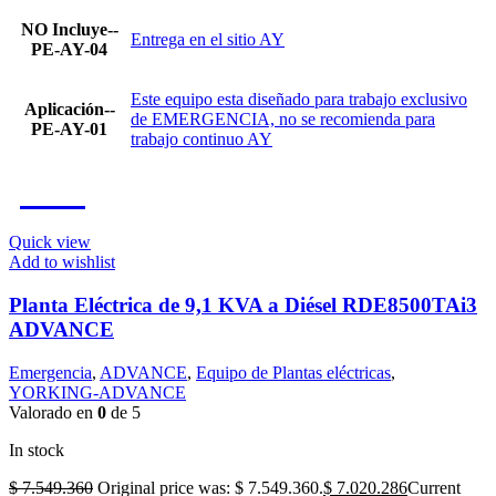
NO Incluye--
Entrega en el sitio AY
PE-AY-04
Este equipo esta diseñado para trabajo exclusivo
Aplicación--
de EMERGENCIA, no se recomienda para
PE-AY-01
trabajo continuo AY
-7%
Quick view
Add to wishlist
Planta Eléctrica de 9,1 KVA a Diésel RDE8500TAi3
ADVANCE
Emergencia
,
ADVANCE
,
Equipo de Plantas eléctricas
,
YORKING-ADVANCE
Valorado en
0
de 5
In stock
$
7.549.360
Original price was: $ 7.549.360.
$
7.020.286
Current