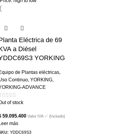
Price: high to low
Planta Eléctrica de 69
KVA a Diésel
YDDC69S3 YORKING
Equipo de Plantas eléctricas
,
Uso Continuo
,
YORKING
,
YORKING-ADVANCE
Out of stock
$
59.095.400
Valor IVA ✅ (Incluido)
Leer más
SKU:
YDDC69S3