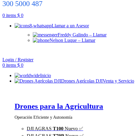
300 5000 487
0
items
$
0
Llamar a un Asesor
Freddy Galindo – Llamar
Nelson Luque – Llamar
Login / Register
0
items
$
0
Inicio
Drones Agrícolas DJI
Venta y Servicio
Drones para la Agricultura
Operación Eficiente y Autonomía
DJI AGRAS
T100
Nuevo ✅
DJI AGRAS
T70P
Nuevo ✅