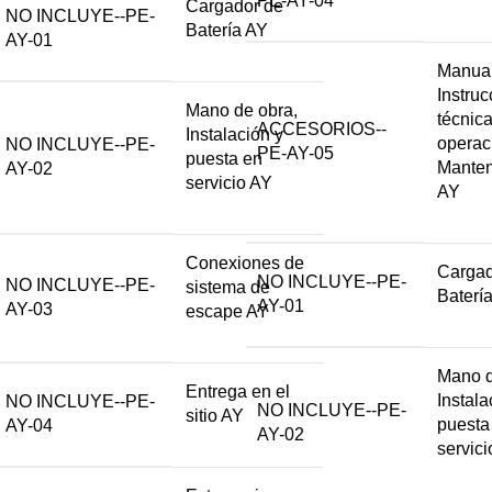
PE-AY-04
Cargador de
NO INCLUYE--PE-
Batería AY
AY-01
Manual
Instru
Mano de obra,
técnic
ACCESORIOS--
Instalación y
operac
NO INCLUYE--PE-
PE-AY-05
puesta en
Manten
AY-02
servicio AY
AY
Conexiones de
Cargad
NO INCLUYE--PE-
NO INCLUYE--PE-
sistema de
Baterí
AY-01
AY-03
escape AY
Mano d
Entrega en el
Instala
NO INCLUYE--PE-
NO INCLUYE--PE-
sitio AY
puesta
AY-04
AY-02
servic