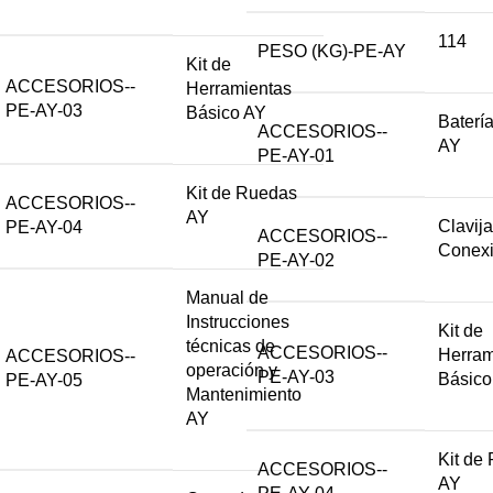
114
PESO (KG)-PE-AY
Kit de
ACCESORIOS--
Herramientas
PE-AY-03
Básico AY
Baterí
ACCESORIOS--
AY
PE-AY-01
Kit de Ruedas
ACCESORIOS--
AY
Clavij
PE-AY-04
ACCESORIOS--
Conex
PE-AY-02
Manual de
Instrucciones
Kit de
técnicas de
ACCESORIOS--
Herram
ACCESORIOS--
operación y
PE-AY-03
Básico
PE-AY-05
Mantenimiento
AY
Kit de
ACCESORIOS--
AY