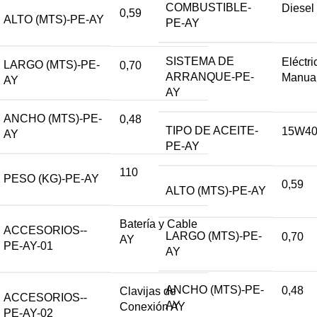
COMBUSTIBLE-
Diesel
0,59
ALTO (MTS)-PE-AY
PE-AY
SISTEMA DE
Eléctri
LARGO (MTS)-PE-
0,70
ARRANQUE-PE-
Manua
AY
AY
ANCHO (MTS)-PE-
0,48
TIPO DE ACEITE-
15W4
AY
PE-AY
110
PESO (KG)-PE-AY
0,59
ALTO (MTS)-PE-AY
Batería y Cable
ACCESORIOS--
LARGO (MTS)-PE-
0,70
AY
PE-AY-01
AY
ANCHO (MTS)-PE-
0,48
Clavijas de
ACCESORIOS--
AY
Conexión AY
PE-AY-02