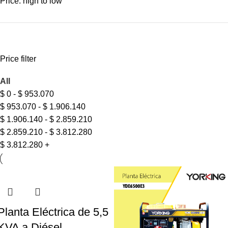
Price: high to low
Price filter
All
$
0
-
$
953.070
$
953.070
-
$
1.906.140
$
1.906.140
-
$
2.859.210
$
2.859.210
-
$
3.812.280
$
3.812.280
+
Planta Eléctrica de 5,5
KVA a Diésel