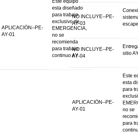
Este equipo
esta diseñado
Conexi
para trabajo
NO INCLUYE--PE-
sistem
exclusivo de
AY-03
escap
APLICACIÓN--PE-
EMERGENCIA,
AY-01
no se
recomienda
Entreg
para trabajo
NO INCLUYE--PE-
sitio A
continuo AY
AY-04
Este e
esta d
para tr
exclus
APLICACIÓN--PE-
EMER
AY-01
no se
recom
para tr
contin