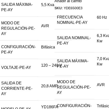
Añadir al carrito
SALIDA MÁXIMA-
5,5 Kva
SKU:
YDE6500E3
PE-AY
FRECUENCIA
60 Hz
NOMINAL-PE-AY
MODO DE
AVR
REGULACIÓN-PE-
AY
6,3 Kv
SALIDA NOMINAL-
Kw
PE-AY
CONFIGURACIÓN-
Bifásica
PE-AY
7,0 Kv
SALIDA MÁXIMA-
Kw
120 – 240 V
PE-AY
VOLTAJE-PE-AY
MODO DE
SALIDA DE
AVR
20,8 AMP
REGULACIÓN-PE-
CORRIENTE-PE-
AY
AY
CONFIGURACIÓN-
Trifási
YD186FA