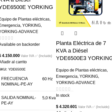
YDE6500E YORKING
Equipo de Plantas eléctricas
,
Emergencia
,
YORKING
,
YORKING-ADVANCE
Planta Eléctrica de 7
Available on backorder
KVA a Diésel
$
4.150.000
Valor IVA ✅ (Incluido)
YDE6500E3 YORKIN
Añadir al carrito
SKU:
YDE6500E
Equipo de Plantas eléctricas
,
Emergencia
,
YORKING
,
FRECUENCIA
60 Hz
YORKING-ADVANCE
NOMINAL-PE-AY
In stock
SALIDA NOMINAL-
5,0 Kva
PE-AY
$
4.320.601
Valor IVA ✅ (Incluido)