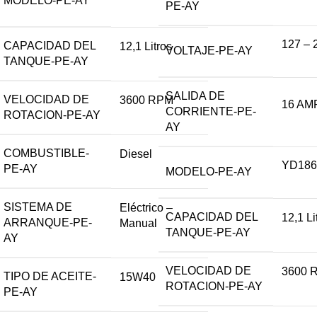
MODELO-PE-AY
PE-AY
127 – 
CAPACIDAD DEL
12,1 Litros
VOLTAJE-PE-AY
TANQUE-PE-AY
SALIDA DE
VELOCIDAD DE
3600 RPM
16 AM
CORRIENTE-PE-
ROTACION-PE-AY
AY
COMBUSTIBLE-
Diesel
YD186
PE-AY
MODELO-PE-AY
SISTEMA DE
Eléctrico –
CAPACIDAD DEL
12,1 Li
ARRANQUE-PE-
Manual
TANQUE-PE-AY
AY
VELOCIDAD DE
3600 
TIPO DE ACEITE-
15W40
ROTACION-PE-AY
PE-AY