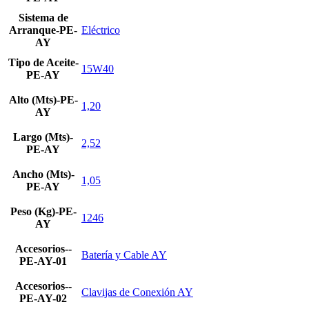
Sistema de
Arranque-PE-
Eléctrico
AY
Tipo de Aceite-
15W40
PE-AY
Alto (Mts)-PE-
1,20
AY
Largo (Mts)-
2,52
PE-AY
Ancho (Mts)-
1,05
PE-AY
Peso (Kg)-PE-
1246
AY
Accesorios--
Batería y Cable AY
PE-AY-01
Accesorios--
Clavijas de Conexión AY
PE-AY-02