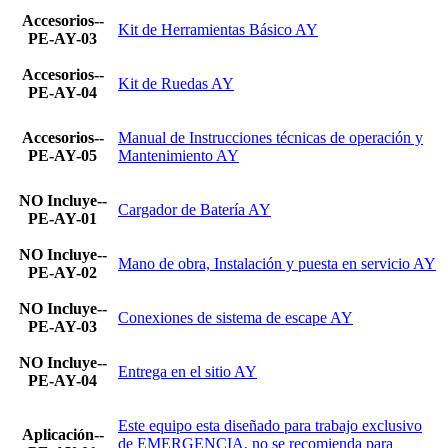
Accesorios--
Kit de Herramientas Básico AY
PE-AY-03
Accesorios--
Kit de Ruedas AY
PE-AY-04
Accesorios--
Manual de Instrucciones técnicas de operación y
PE-AY-05
Mantenimiento AY
NO Incluye--
Cargador de Batería AY
PE-AY-01
NO Incluye--
Mano de obra, Instalación y puesta en servicio AY
PE-AY-02
NO Incluye--
Conexiones de sistema de escape AY
PE-AY-03
NO Incluye--
Entrega en el sitio AY
PE-AY-04
Este equipo esta diseñado para trabajo exclusivo
Aplicación--
de EMERGENCIA, no se recomienda para