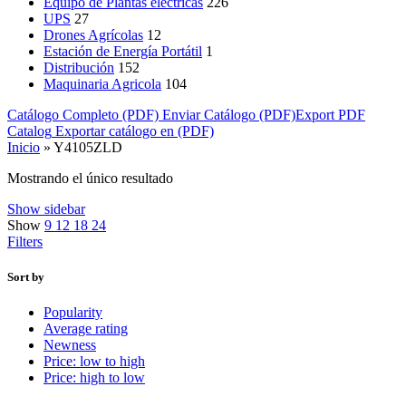
Equipo de Plantas eléctricas
226
UPS
27
Drones Agrícolas
12
Estación de Energía Portátil
1
Distribución
152
Maquinaria Agricola
104
Catálogo Completo (PDF)
Enviar Catálogo (PDF)
Export PDF
Catalog
Exportar catálogo en (PDF)
Inicio
»
Y4105ZLD
Mostrando el único resultado
Show sidebar
Show
9
12
18
24
Filters
Sort by
Popularity
Average rating
Newness
Price: low to high
Price: high to low