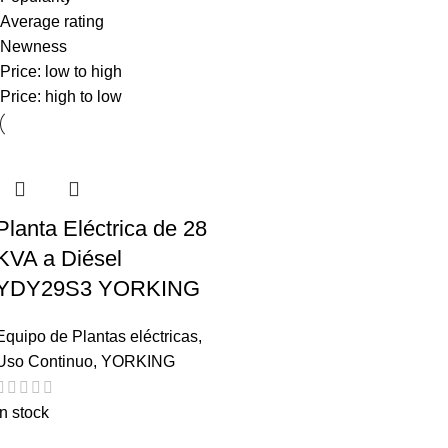
Average rating
Newness
Price: low to high
Price: high to low
Planta Eléctrica de 28
KVA a Diésel
YDY29S3 YORKING
Equipo de Plantas eléctricas
,
Uso Continuo
,
YORKING
In stock