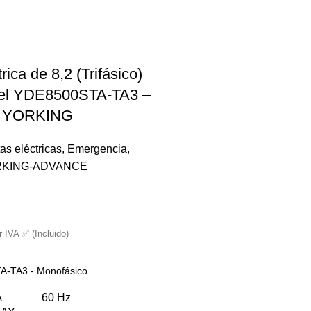
rica de 8,2 (Trifásico)
el YDE8500STA-TA3 –
o YORKING
as eléctricas
,
Emergencia
,
KING-ADVANCE
r IVA ✅ (Incluido)
-TA3 - Monofásico
A
60 Hz