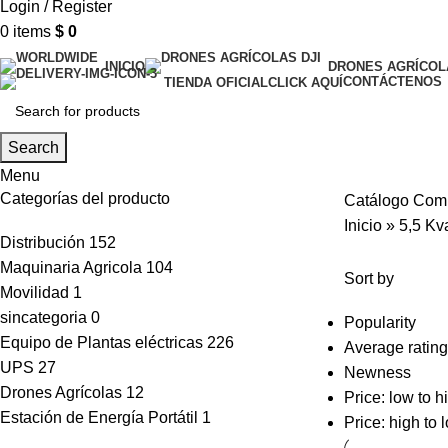
Login / Register
0
items
$
0
INICIO
DRONES AGRÍCOLA
CONTÁCTENOS
TIENDA OFICIAL
CLICK AQUÍ
Search
Menu
Categorías del producto
Catálogo Com
Inicio
»
5,5 Kv
Distribución
152
Maquinaria Agricola
104
Sort by
Movilidad
1
sincategoria
0
Popularity
Equipo de Plantas eléctricas
226
Average rating
UPS
27
Newness
Drones Agrícolas
12
Price: low to h
Estación de Energía Portátil
1
Price: high to 