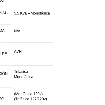
-AY
NAL-
5,5 Kva – Monofásica
MA-
N/A
AVR
-PE-
Trifásica –
IÓN-
Monofásica
(Monfásica 120v) 
AY
(Trifásica 127/220v)