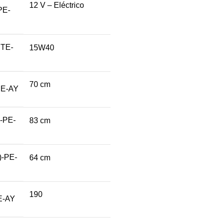
12 V – Eléctrico
E-
ITE-
15W40
70 cm
PE-AY
-PE-
83 cm
-PE-
64 cm
190
E-AY