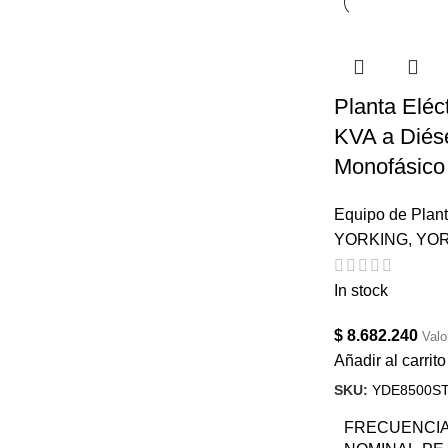
Planta Eléct
KVA a Diés
Monofásic
Equipo de Plant
YORKING
,
YOR
In stock
$
8.682.240
Valo
Añadir al carrito
SKU:
YDE8500STA
FRECUENCI