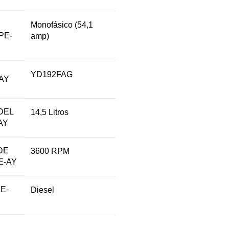
Monofásico (54,1
PE-
amp)
YD192FAG
AY
DEL
14,5 Litros
AY
DE
3600 RPM
E-AY
E-
Diesel