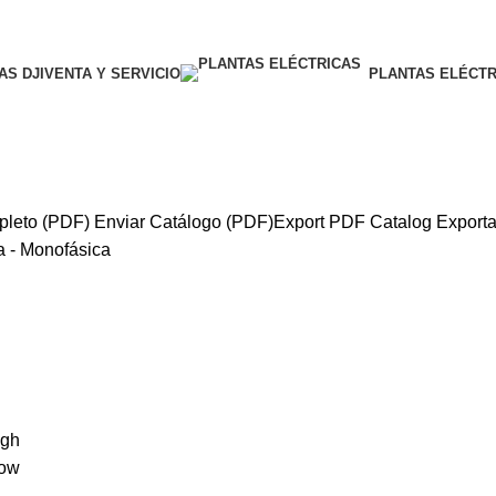
S DJI
VENTA Y SERVICIO
PLANTAS ELÉCTR
pleto (PDF)
Enviar Catálogo (PDF)
Export PDF Catalog
Exporta
a - Monofásica
igh
low