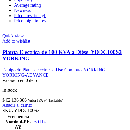
Average rating
Newness
Price: low to high
Price: high to low
Quick view
Add to wishlist
Planta Eléctrica de 100 KVA a Diésel YDDC100S3
YORKING
Equipo de Plantas eléctricas
,
Uso Continuo
,
YORKING
,
YORKING-ADVANCE
Valorado en
0
de 5
In stock
$
62.136.386
Valor IVA ✅ (Incluido)
Añadir al carrito
SKU:
YDDC100S3
Frecuencia
Nominal-PE-
60 Hz
AY