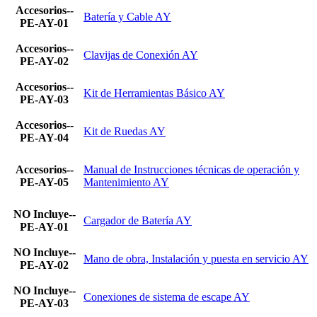
Accesorios--
Batería y Cable AY
PE-AY-01
Accesorios--
Clavijas de Conexión AY
PE-AY-02
Accesorios--
Kit de Herramientas Básico AY
PE-AY-03
Accesorios--
Kit de Ruedas AY
PE-AY-04
Accesorios--
Manual de Instrucciones técnicas de operación y
PE-AY-05
Mantenimiento AY
NO Incluye--
Cargador de Batería AY
PE-AY-01
NO Incluye--
Mano de obra, Instalación y puesta en servicio AY
PE-AY-02
NO Incluye--
Conexiones de sistema de escape AY
PE-AY-03