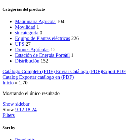
Categorías del producto
Maquinaria Agricola
104
Movilidad
1
sincategoria
0
Equipo de Plantas eléctricas
226
UPS
27
Drones Agrícolas
12
Estación de Energía Portátil
1
Distribución
152
Catálogo Completo (PDF)
Enviar Catálogo (PDF)
Export PDF
Catalog
Exportar catálogo en (PDF)
Inicio
»
1,70
Mostrando el único resultado
Show sidebar
Show
9
12
18
24
Filters
Sort by
Popularity