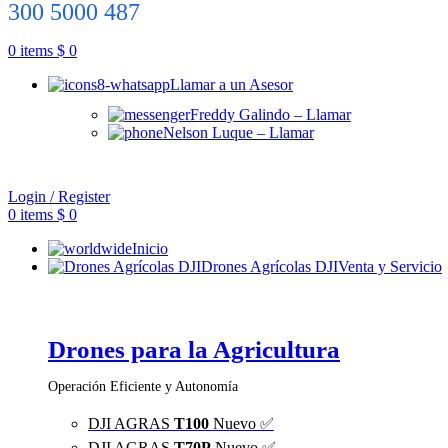
300 5000 487
0
items
$
0
Llamar a un Asesor
Freddy Galindo – Llamar
Nelson Luque – Llamar
Login / Register
0
items
$
0
Inicio
Drones Agrícolas DJI
Venta y Servicio
Drones para la Agricultura
Operación Eficiente y Autonomía
DJI AGRAS
T100
Nuevo ✅
DJI AGRAS
T70P
Nuevo ✅