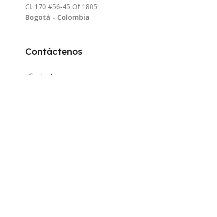
Cl. 170 #56-45 Of 1805
Bogotá - Colombia
Contáctenos
Contactenos
PQRS
Email:
info@maquitools.com
Venta de Drones Agrícolas :
+57 300 5000
487
Venta de Drones Agrícolas :
+57 324 434
0802