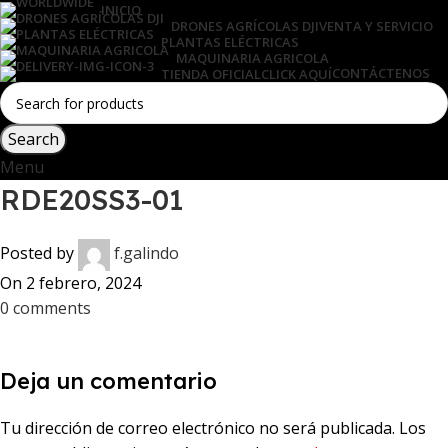
INICIO
DRONES AGRÍCOLAS DJI
VENTA Y SERVICIO
PLANTAS ELÉCTRICAS
MAQUINARIA AGRICOLA
CONTÁCTENOS
TIENDA OFICIAL
CLICK AQUÍ
Search
Menu
RDE20SS3-01
Posted by
f.galindo
On 2 febrero, 2024
0
comments
Deja un comentario
Tu dirección de correo electrónico no será publicada.
Los