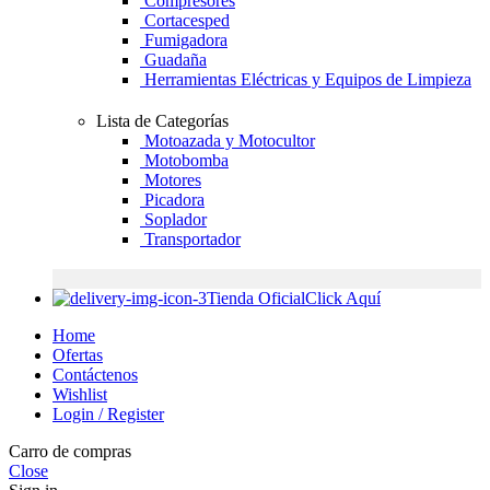
Compresores
Cortacesped
Fumigadora
Guadaña
Herramientas Eléctricas y Equipos de Limpieza
Lista de Categorías
Motoazada y Motocultor
Motobomba
Motores
Picadora
Soplador
Transportador
Tienda Oficial
Click Aquí
Home
Ofertas
Contáctenos
Wishlist
Login / Register
Carro de compras
Close