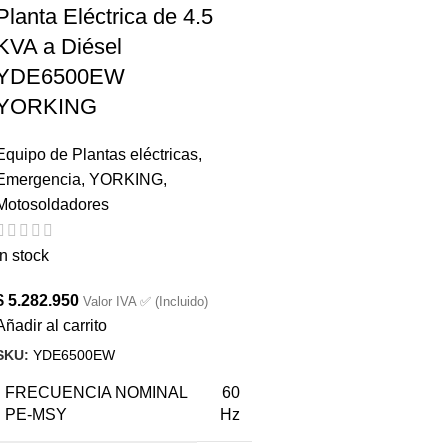
Planta Eléctrica de 4.5
KVA a Diésel
YDE6500EW
YORKING
Equipo de Plantas eléctricas
,
Emergencia
,
YORKING
,
Motosoldadores
In stock
$
5.282.950
Valor IVA ✅ (Incluido)
Añadir al carrito
SKU:
YDE6500EW
FRECUENCIA NOMINAL
60
PE-MSY
Hz