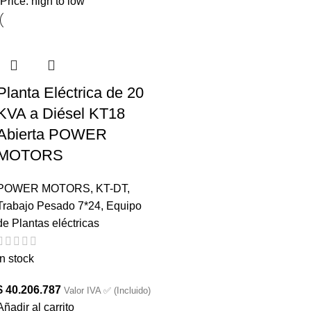
Price: high to low
Planta Eléctrica de 20
KVA a Diésel KT18
Abierta POWER
MOTORS
POWER MOTORS
,
KT-DT
,
Trabajo Pesado 7*24
,
Equipo
de Plantas eléctricas
In stock
$
40.206.787
Valor IVA ✅ (Incluido)
Añadir al carrito