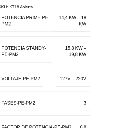
SKU:
KT18 Abierta
POTENCIA PRIME-PE-
14,4 KW – 18
PM2
KW
POTENCIA STANDY-
15,8 KW –
PE-PM2
19,8 KW
VOLTAJE-PE-PM2
127V – 220V
FASES-PE-PM2
3
FACTOR DE POTENCIA-PE-PM2
0,8