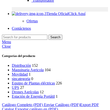
Transportador
Tienda Oficial
Click Aquí
Ofertas
Contáctenos
Search
Menu
Close
Categorías del producto
Distribución
152
Maquinaria Agricola
104
Movilidad
1
sincategoria
0
Equipo de Plantas eléctricas
226
UPS
27
Drones Agrícolas
12
Estación de Energía Portátil
1
Catálogo Completo (PDF)
Enviar Catálogo (PDF)
Export PDF
Catalog
Exportar catálogo en (PDF)