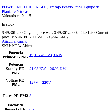
POWER MOTORS
,
KT-DT
,
Trabajo Pesado 7*24
,
Equipo de
Plantas eléctricas
Valorado en
0
de 5
In stock
$
49.361.200
Original price was: $ 49.361.200.
$
46.981.200
Current
price is: $ 46.981.200.
Valor IVA ✅ (Incluido)
Añadir al carrito
SKU:
KT24 Abierta
Potencia
19,1 KW – 23,9 KW
Prime-PE-PM2
Potencia
Standy-PE-
21,03 KW – 26,03 KW
PM2
Voltaje-PE-
127V – 220V
PM2
Fases-PE-PM2
3
Factor de
Potencia-PE-
0,8