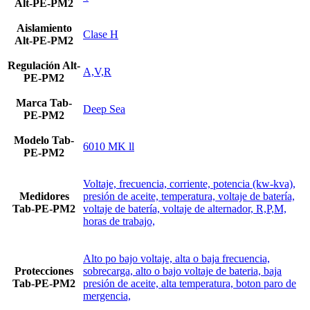
Alt-PE-PM2
Aislamiento
Clase H
Alt-PE-PM2
Regulación Alt-
A,V,R
PE-PM2
Marca Tab-
Deep Sea
PE-PM2
Modelo Tab-
6010 MK ll
PE-PM2
Voltaje, frecuencia, corriente, potencia (kw-kva),
Medidores
presión de aceite, temperatura, voltaje de batería,
Tab-PE-PM2
voltaje de batería, voltaje de alternador, R,P,M,
horas de trabajo,
Alto po bajo voltaje, alta o baja frecuencia,
Protecciones
sobrecarga, alto o bajo voltaje de bateria, baja
Tab-PE-PM2
presión de aceite, alta temperatura, boton paro de
mergencia,