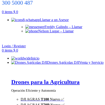
300 5000 487
0
items
$
0
Llamar a un Asesor
Freddy Galindo – Llamar
Nelson Luque – Llamar
Login / Register
0
items
$
0
Inicio
Drones Agrícolas DJI
Venta y Servicio
Drones para la Agricultura
Operación Eficiente y Autonomía
DJI AGRAS
T100
Nuevo ✅
DJI AGRAS
T70P
Nuevo ✅