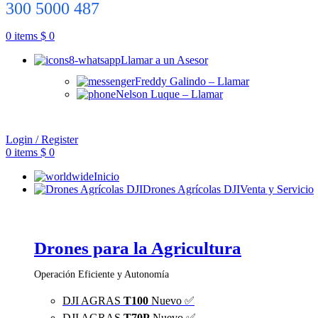
300 5000 487
0
items
$
0
Llamar a un Asesor
Freddy Galindo – Llamar
Nelson Luque – Llamar
Login / Register
0
items
$
0
Inicio
Drones Agrícolas DJI
Venta y Servicio
Drones para la Agricultura
Operación Eficiente y Autonomía
DJI AGRAS
T100
Nuevo ✅
DJI AGRAS
T70P
Nuevo ✅