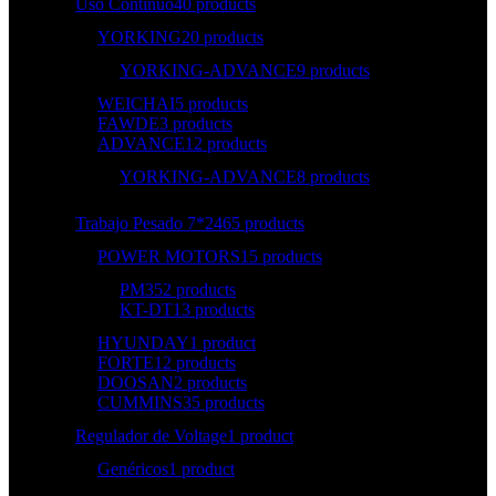
Uso Continuo
40 products
YORKING
20 products
YORKING-ADVANCE
9 products
WEICHAI
5 products
FAWDE
3 products
ADVANCE
12 products
YORKING-ADVANCE
8 products
Trabajo Pesado 7*24
65 products
POWER MOTORS
15 products
PM35
2 products
KT-DT
13 products
HYUNDAY
1 product
FORTE
12 products
DOOSAN
2 products
CUMMINS
35 products
Regulador de Voltage
1 product
Genéricos
1 product