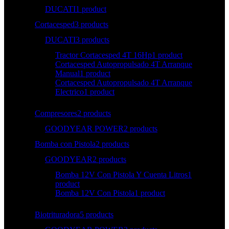
DUCATI
1 product
Cortacesped
3 products
DUCATI
3 products
Tractor Cortacesped 4T 16Hp
1 product
Cortacesped Autopropulsado 4T Arranque
Manual
1 product
Cortacesped Autopropulsado 4T Arranque
Electrico
1 product
Compresores
2 products
GOODYEAR POWER
2 products
Bomba con Pistola
2 products
GOODYEAR
2 products
Bomba 12V Con Pistola Y Cuenta Litros
1
product
Bomba 12V Con Pistola
1 product
Biotrituradora
5 products