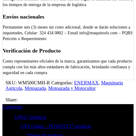
los tiempos de entrega de la empresa de logística
Envíos nacionales
Permanente seis (3) meses sin costo adicional, donde se darán soluciones a
inquietudes, Celular: 324 434 0802 – Email info@maquitools.com – PQRS
Petición o Requerimiento
Verificación de Producto
Como representantes oficiales de la marca, garantizamos que cada producto
cumpla con los más altos estándares de fabricación, brindando confianza y
seguridad en cada compra.
SKU:
WM500CMH-R
Categorías:
ENERMAX
,
Maquinaria
Agricola
,
Motoazada
,
Motoazada y Motocultor
Share:
Categories
UPS
27 products
UPS Online – POWEST
27 products
Trifásica
8 products