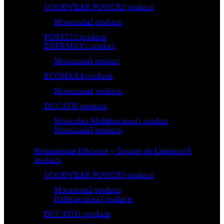
GOODYEAR POWER
2 products
Motoazada
2 products
FORTE
12 products
ENERMAX
1 product
Motoazada
1 product
ECOMAX
4 products
Motoazada
4 products
DUCATI
6 products
Motocultor Multifuncional
1 product
Motoazada
5 products
Herramientas Eléctricas y Equipos de Limpieza
16
products
GOODYEAR POWER
5 products
Motosierra
2 products
Hidrolavadora
3 products
DUCATI
11 products