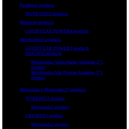
Picadora
2 products
NUTRADO
2 products
Motores
4 products
GOODYEAR POWER
4 products
Motobomba
5 products
GOODYEAR POWER
3 products
DUCATI
2 products
Motobomba Autocebante Aluminio 2”
1
product
Motobomba Alta Presion Aluminio 3”
1
product
Motoazada y Motocultor
27 products
YORKING
1 product
Motoazada
1 product
GROWAY
1 product
Motoazada
1 product