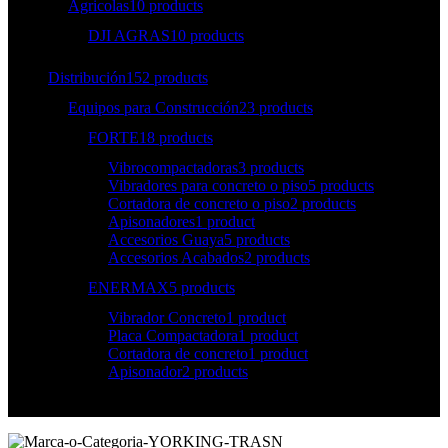
Agricolas
10 products
DJI AGRAS
10 products
Distribución
152 products
Equipos para Construcción
23 products
FORTE
18 products
Vibrocompactadoras
3 products
Vibradores para concreto o piso
5 products
Cortadora de concreto o piso
2 products
Apisonadores
1 product
Accesorios Guaya
5 products
Accesorios Acabados
2 products
ENERMAX
5 products
Vibrador Concreto
1 product
Placa Compactadora
1 product
Cortadora de concreto
1 product
Apisonador
2 products