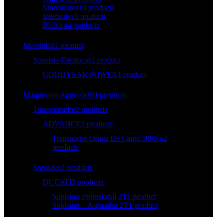
Monofásica
10 products
Interactiva
5 products
Bifásica
4 products
Movilidad
1 product
Scooters Eléctricos
1 product
GOODYEAR POWER
1 product
Maquinaria Agricola
104 products
Transportador
2 products
ADVANCE
2 products
Transporter Oruga De Carga 500Kg
2
products
Soplador
2 products
DUCATI
2 products
Soplador Profesional 2T
1 product
Soplador – Aspirador 2T
1 product