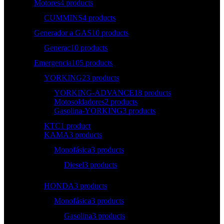
Motores
4 products
CUMMINS
4 products
Generador a GAS
10 products
Generac
10 products
Emergencia
105 products
YORKING
23 products
YORKING-ADVANCE
18 products
Motosoldadores
2 products
Gasolina-YORKING
3 products
KTC
1 product
KAMA
3 products
Monofásica
3 products
Diesel
3 products
HONDA
3 products
Monofásica
3 products
Gasolina
3 products