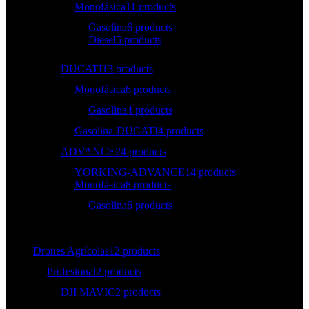
Monofásica
11 products
Gasolina
6 products
Diesel
5 products
DUCATI
13 products
Monofásica
6 products
Gasolina
4 products
Gasolina-DUCATI
4 products
ADVANCE
24 products
YORKING-ADVANCE
14 products
Monofásica
8 products
Gasolina
6 products
Drones Agrícolas
12 products
Profesional
2 products
DJI MAVIC
2 products