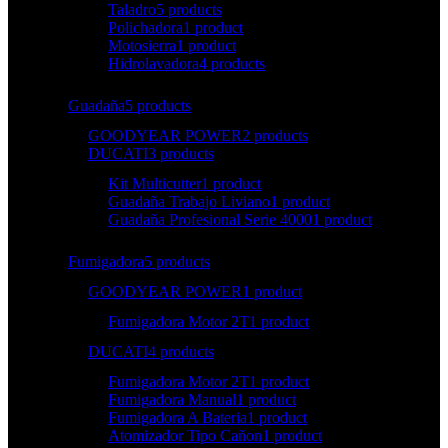
Taladro
5 products
Polichadora
1 product
Motosierra
1 product
Hidrolavadora
4 products
Guadaña
5 products
GOODYEAR POWER
2 products
DUCATI
3 products
Kit Multicutter
1 product
Guadaña Trabajo Liviano
1 product
Guadaña Profesional Serie 4000
1 product
Fumigadora
5 products
GOODYEAR POWER
1 product
Fumigadora Motor 2T
1 product
DUCATI
4 products
Fumigadora Motor 2T
1 product
Fumigadora Manual
1 product
Fumigadora A Bateria
1 product
Atomizador Tipo Cañon
1 product