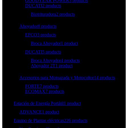
GOODYEAR POWER
3 products
DUCATI
2 products
Biotrituradora
2 products
Ahoyador
8 products
EFCO
3 products
Broca Ahoyador
1 product
DUCATI
5 products
Broca Ahoyador
4 products
Ahoyador 2T
1 product
Accesorios para Motoazada y Motocultor
14 products
FORTE
7 products
ECOMAX
7 products
Estación de Energía Portátil
1 product
ADVANCE
1 product
Equipo de Plantas eléctricas
226 products