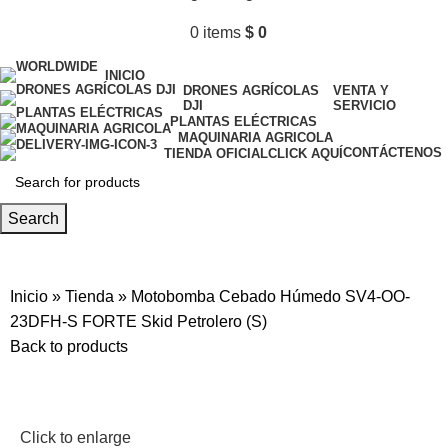
0
items
$
0
INICIO
DRONES AGRÍCOLAS
VENTA Y
DJI
SERVICIO
PLANTAS ELÉCTRICAS
MAQUINARIA AGRICOLA
CONTÁCTENOS
TIENDA OFICIAL
CLICK AQUÍ
Search
Menu
Inicio
»
Tienda
»
Motobomba Cebado Húmedo SV4-OO-
23DFH-S FORTE Skid Petrolero (S)
Back to products
Click to enlarge