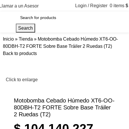
Login / Register
0
items
$
Llamar a un Asesor
Menu
Search
Inicio
»
Tienda
»
Motobomba Cebado Húmedo XT6-OO-
80DBH-T2 FORTE Sobre Base Tráiler 2 Ruedas (T2)
Back to products
Click to enlarge
Motobomba Cebado Húmedo XT6-OO-
80DBH-T2 FORTE Sobre Base Tráiler
2 Ruedas (T2)
$
104.140.227