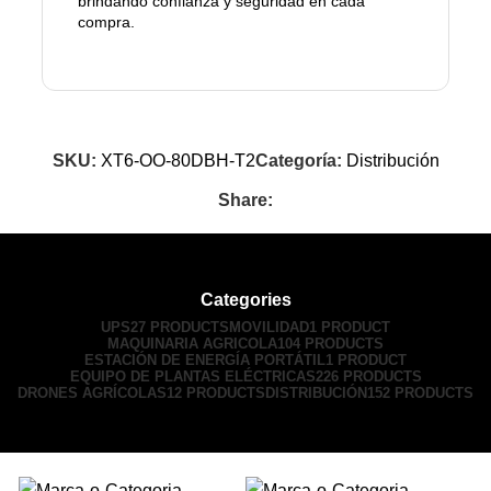
brindando confianza y seguridad en cada
compra.
SKU:
XT6-OO-80DBH-T2
Categoría:
Distribución
Share:
Categories
UPS
27 PRODUCTS
MOVILIDAD
1 PRODUCT
MAQUINARIA AGRICOLA
104 PRODUCTS
ESTACIÓN DE ENERGÍA PORTÁTIL
1 PRODUCT
EQUIPO DE PLANTAS ELÉCTRICAS
226 PRODUCTS
DRONES AGRÍCOLAS
12 PRODUCTS
DISTRIBUCIÓN
152 PRODUCTS