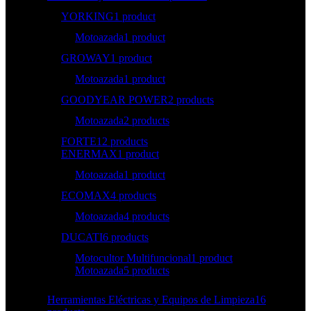
YORKING
1 product
Motoazada
1 product
GROWAY
1 product
Motoazada
1 product
GOODYEAR POWER
2 products
Motoazada
2 products
FORTE
12 products
ENERMAX
1 product
Motoazada
1 product
ECOMAX
4 products
Motoazada
4 products
DUCATI
6 products
Motocultor Multifuncional
1 product
Motoazada
5 products
Herramientas Eléctricas y Equipos de Limpieza
16