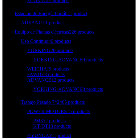
ECOMAX
7 products
Estación de Energía Portátil
1 product
ADVANCE
1 product
Equipo de Plantas eléctricas
226 products
Uso Continuo
40 products
YORKING
20 products
YORKING-ADVANCE
9 products
WEICHAI
5 products
FAWDE
3 products
ADVANCE
12 products
YORKING-ADVANCE
8 products
Trabajo Pesado 7*24
65 products
POWER MOTORS
15 products
PM35
2 products
KT-DT
13 products
HYUNDAY
1 product