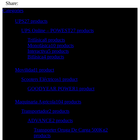
Share:
Categories
UPS
27 products
UPS Online – POWEST
27 products
Trifásica
8 products
Monofásica
10 products
Interactiva
5 products
Bifásica
4 products
Movilidad
1 product
Scooters Eléctricos
1 product
GOODYEAR POWER
1 product
Maquinaria Agricola
104 products
Transportador
2 products
ADVANCE
2 products
Transporter Oruga De Carga 500Kg
2
products