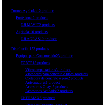
Drones Agrícolas
12 products
Profesional
2 products
DJI MAVIC
2 products
Agricolas
10 products
DJI AGRAS
10 products
Distribución
152 products
Equipos para Construcción
23 products
FORTE
18 products
Vibrocompactadoras
3 products
Vibradores para concreto o piso
5 products
Cortadora de concreto o piso
2 products
Apisonadores
1 product
Accesorios Guaya
5 products
Accesorios Acabados
2 products
ENERMAX
5 products
Vibrador Concreto
1 product