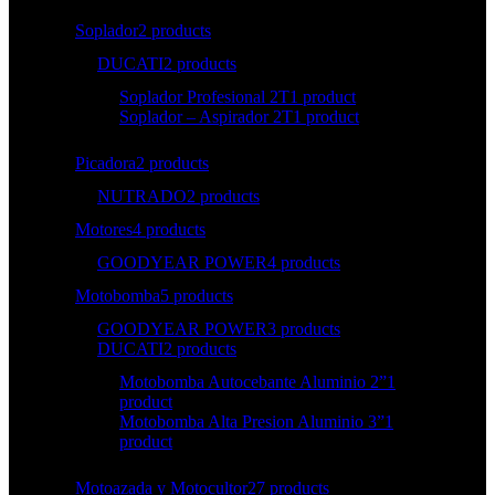
Soplador
2 products
DUCATI
2 products
Soplador Profesional 2T
1 product
Soplador – Aspirador 2T
1 product
Picadora
2 products
NUTRADO
2 products
Motores
4 products
GOODYEAR POWER
4 products
Motobomba
5 products
GOODYEAR POWER
3 products
DUCATI
2 products
Motobomba Autocebante Aluminio 2”
1
product
Motobomba Alta Presion Aluminio 3”
1
product
Motoazada y Motocultor
27 products