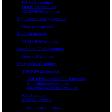
FORTE
12 products
DOOSAN
2 products
CUMMINS
35 products
Regulador de Voltage
1 product
Genéricos
1 product
Motores
4 products
CUMMINS
4 products
Generador a GAS
10 products
Generac
10 products
Emergencia
105 products
YORKING
23 products
YORKING-ADVANCE
18 products
Motosoldadores
2 products
Gasolina-YORKING
3 products
KTC
1 product
KAMA
3 products
Monofásica
3 products