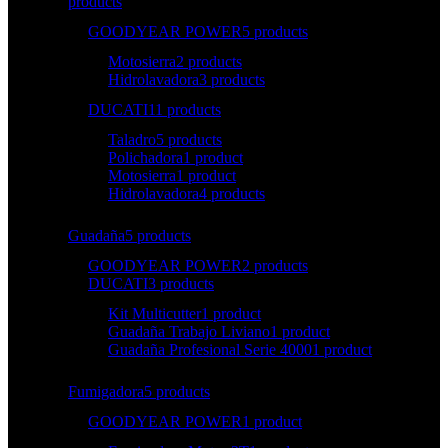
products
GOODYEAR POWER
5 products
Motosierra
2 products
Hidrolavadora
3 products
DUCATI
11 products
Taladro
5 products
Polichadora
1 product
Motosierra
1 product
Hidrolavadora
4 products
Guadaña
5 products
GOODYEAR POWER
2 products
DUCATI
3 products
Kit Multicutter
1 product
Guadaña Trabajo Liviano
1 product
Guadaña Profesional Serie 4000
1 product
Fumigadora
5 products
GOODYEAR POWER
1 product