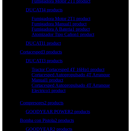
Fumigadora Motor 2T
1 product
DUCATI
4 products
Fumigadora Motor 2T
1 product
Fumigadora Manual
1 product
Fumigadora A Bateria
1 product
Atomizador Tipo Cañon
1 product
DUCATI
1 product
Cortacesped
3 products
DUCATI
3 products
Tractor Cortacesped 4T 16Hp
1 product
Cortacesped Autopropulsado 4T Arranque
Manual
1 product
Cortacesped Autopropulsado 4T Arranque
Electrico
1 product
Compresores
2 products
GOODYEAR POWER
2 products
Bomba con Pistola
2 products
GOODYEAR
2 products