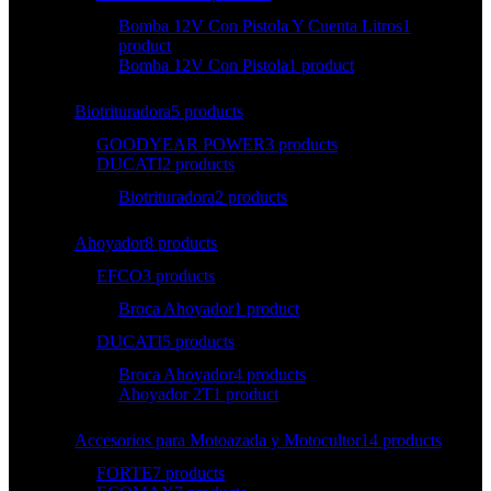
Bomba 12V Con Pistola Y Cuenta Litros
1
product
Bomba 12V Con Pistola
1 product
Biotrituradora
5 products
GOODYEAR POWER
3 products
DUCATI
2 products
Biotrituradora
2 products
Ahoyador
8 products
EFCO
3 products
Broca Ahoyador
1 product
DUCATI
5 products
Broca Ahoyador
4 products
Ahoyador 2T
1 product
Accesorios para Motoazada y Motocultor
14 products
FORTE
7 products