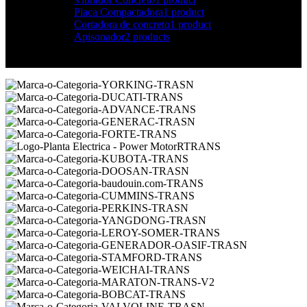
Placa Compactadora
1 product
Cortadora de concreto
1 product
Apisonador
2 products