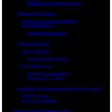
Bomba 12V Con Pistola
1 product
Biotrituradora
5 products
GOODYEAR POWER
3 products
DUCATI
2 products
Biotrituradora
2 products
Ahoyador
8 products
EFCO
3 products
Broca Ahoyador
1 product
DUCATI
5 products
Broca Ahoyador
4 products
Ahoyador 2T
1 product
Accesorios para Motoazada y Motocultor
14 products
FORTE
7 products
ECOMAX
7 products
Estación de Energía Portátil
1 product