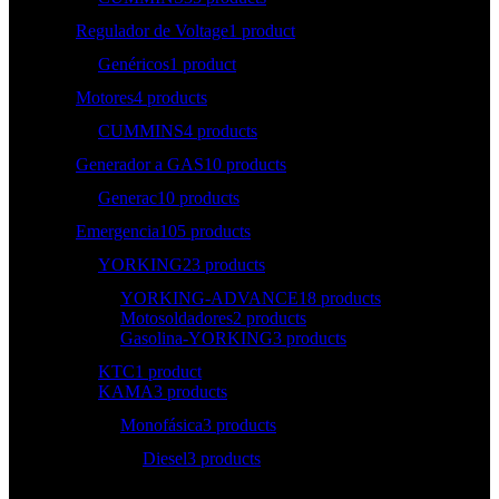
Regulador de Voltage
1 product
Genéricos
1 product
Motores
4 products
CUMMINS
4 products
Generador a GAS
10 products
Generac
10 products
Emergencia
105 products
YORKING
23 products
YORKING-ADVANCE
18 products
Motosoldadores
2 products
Gasolina-YORKING
3 products
KTC
1 product
KAMA
3 products
Monofásica
3 products
Diesel
3 products