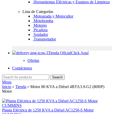
Herramientas Eléctricas y Equipos de Limpieza
Lista de Categorías
Motoazada y Motocultor
Motobomba
Motores
Picadora
Soplador
Transportador
Tienda Oficial
Click Aquí
Ofertas
Contáctenos
Search
Menu
Inicio
»
Tienda
»
Motor 80 KVA a Diésel 4BTA3.9-G2 (80HP)
Motor
Planta Eléctrica de 1250 KVA a Diésel AC1250-S Motor