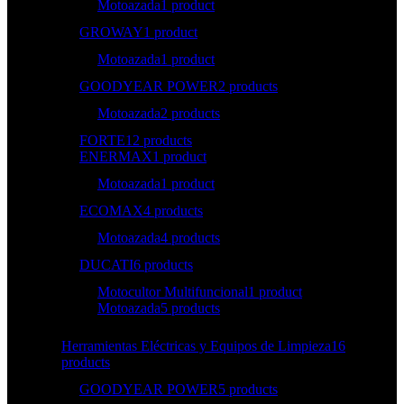
Motoazada
1 product
GROWAY
1 product
Motoazada
1 product
GOODYEAR POWER
2 products
Motoazada
2 products
FORTE
12 products
ENERMAX
1 product
Motoazada
1 product
ECOMAX
4 products
Motoazada
4 products
DUCATI
6 products
Motocultor Multifuncional
1 product
Motoazada
5 products
Herramientas Eléctricas y Equipos de Limpieza
16
products
GOODYEAR POWER
5 products