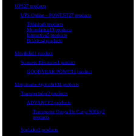
UPS
27 products
UPS Online – POWEST
27 products
Trifásica
8 products
Monofásica
10 products
Interactiva
5 products
Bifásica
4 products
Movilidad
1 product
Scooters Eléctricos
1 product
GOODYEAR POWER
1 product
Maquinaria Agricola
104 products
Transportador
2 products
ADVANCE
2 products
Transporter Oruga De Carga 500Kg
2
products
Soplador
2 products