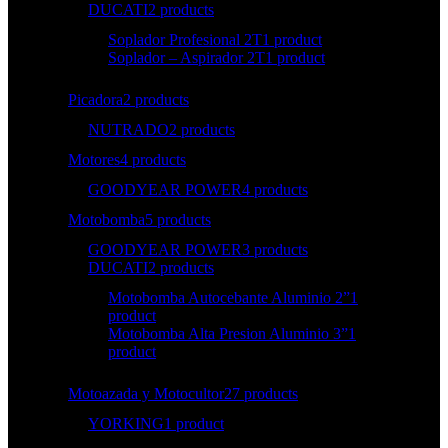
DUCATI
2 products
Soplador Profesional 2T
1 product
Soplador – Aspirador 2T
1 product
Picadora
2 products
NUTRADO
2 products
Motores
4 products
GOODYEAR POWER
4 products
Motobomba
5 products
GOODYEAR POWER
3 products
DUCATI
2 products
Motobomba Autocebante Aluminio 2”
1
product
Motobomba Alta Presion Aluminio 3”
1
product
Motoazada y Motocultor
27 products
YORKING
1 product