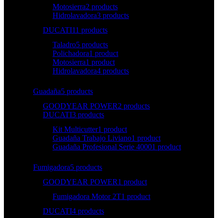
Motosierra
2 products
Hidrolavadora
3 products
DUCATI
11 products
Taladro
5 products
Polichadora
1 product
Motosierra
1 product
Hidrolavadora
4 products
Guadaña
5 products
GOODYEAR POWER
2 products
DUCATI
3 products
Kit Multicutter
1 product
Guadaña Trabajo Liviano
1 product
Guadaña Profesional Serie 4000
1 product
Fumigadora
5 products
GOODYEAR POWER
1 product
Fumigadora Motor 2T
1 product
DUCATI
4 products