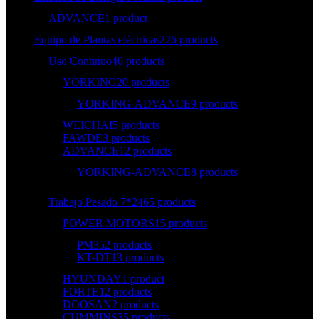
ADVANCE
1 product
Equipo de Plantas eléctricas
226 products
Uso Continuo
40 products
YORKING
20 products
YORKING-ADVANCE
9 products
WEICHAI
5 products
FAWDE
3 products
ADVANCE
12 products
YORKING-ADVANCE
8 products
Trabajo Pesado 7*24
65 products
POWER MOTORS
15 products
PM35
2 products
KT-DT
13 products
HYUNDAY
1 product
FORTE
12 products
DOOSAN
2 products
CUMMINS
35 products