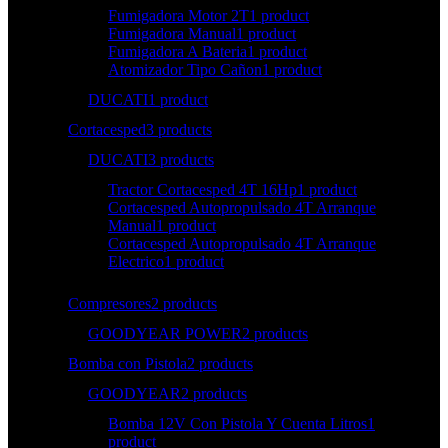
Fumigadora Motor 2T
1 product
Fumigadora Manual
1 product
Fumigadora A Bateria
1 product
Atomizador Tipo Cañon
1 product
DUCATI
1 product
Cortacesped
3 products
DUCATI
3 products
Tractor Cortacesped 4T 16Hp
1 product
Cortacesped Autopropulsado 4T Arranque
Manual
1 product
Cortacesped Autopropulsado 4T Arranque
Electrico
1 product
Compresores
2 products
GOODYEAR POWER
2 products
Bomba con Pistola
2 products
GOODYEAR
2 products
Bomba 12V Con Pistola Y Cuenta Litros
1
product