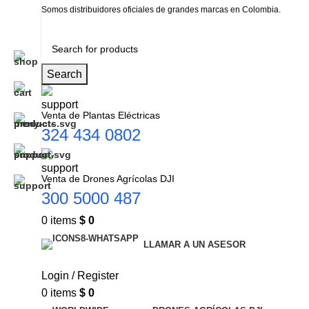
Somos distribuidores oficiales de grandes marcas en Colombia.
Search
Venta de Plantas Eléctricas
324 434 0802
Venta de Drones Agrícolas DJI
300 5000 487
0
items
$
0
LLAMAR A UN ASESOR
Login / Register
0
items
$
0