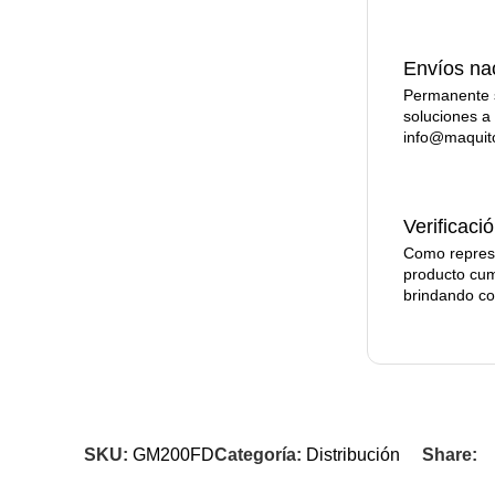
Envíos na
Permanente s
soluciones a
info@maquit
Verificaci
Como represe
producto cum
brindando co
SKU:
GM200FD
Categoría:
Distribución
Share: