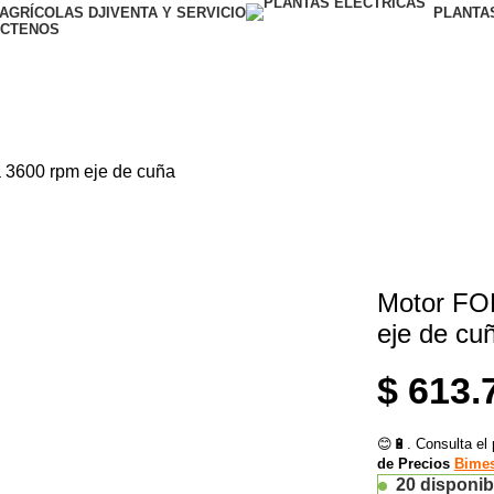
AGRÍCOLAS DJI
VENTA Y SERVICIO
PLANTA
CTENOS
3600 rpm eje de cuña
Motor FO
eje de cu
$
613.
😊🔋. Consulta el 
de Precios
Bimes
20 disponib