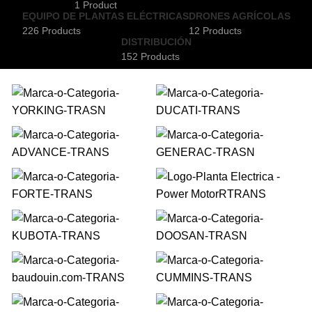
1 Product
EQUIPO DE PLANTAS ELÉCTRICAS
DRONES AGRÍCOLAS
226 Products
12 Products
DISTRIBUCIÓN
152 Products