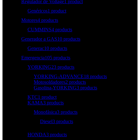
Regulador de Voltage
1 product
Genéricos
1 product
Motores
4 products
CUMMINS
4 products
Generador a GAS
10 products
Generac
10 products
Emergencia
105 products
YORKING
23 products
YORKING-ADVANCE
18 products
Motosoldadores
2 products
Gasolina-YORKING
3 products
KTC
1 product
KAMA
3 products
Monofásica
3 products
Diesel
3 products
HONDA
3 products