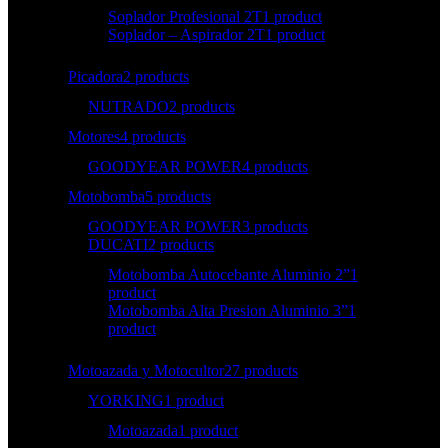
Soplador Profesional 2T
1 product
Soplador – Aspirador 2T
1 product
Picadora
2 products
NUTRADO
2 products
Motores
4 products
GOODYEAR POWER
4 products
Motobomba
5 products
GOODYEAR POWER
3 products
DUCATI
2 products
Motobomba Autocebante Aluminio 2”
1
product
Motobomba Alta Presion Aluminio 3”
1
product
Motoazada y Motocultor
27 products
YORKING
1 product
Motoazada
1 product