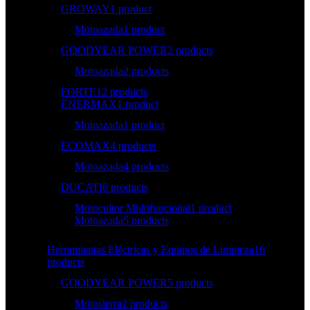
GROWAY
1 product
Motoazada
1 product
GOODYEAR POWER
2 products
Motoazada
2 products
FORTE
12 products
ENERMAX
1 product
Motoazada
1 product
ECOMAX
4 products
Motoazada
4 products
DUCATI
6 products
Motocultor Multifuncional
1 product
Motoazada
5 products
Herramientas Eléctricas y Equipos de Limpieza
16
products
GOODYEAR POWER
5 products
Motosierra
2 products