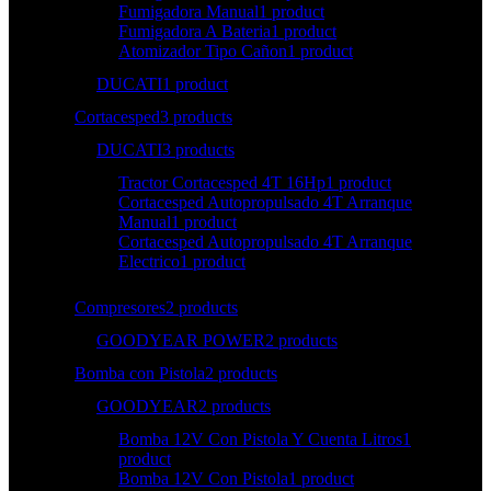
Fumigadora Manual
1 product
Fumigadora A Bateria
1 product
Atomizador Tipo Cañon
1 product
DUCATI
1 product
Cortacesped
3 products
DUCATI
3 products
Tractor Cortacesped 4T 16Hp
1 product
Cortacesped Autopropulsado 4T Arranque
Manual
1 product
Cortacesped Autopropulsado 4T Arranque
Electrico
1 product
Compresores
2 products
GOODYEAR POWER
2 products
Bomba con Pistola
2 products
GOODYEAR
2 products
Bomba 12V Con Pistola Y Cuenta Litros
1
product
Bomba 12V Con Pistola
1 product