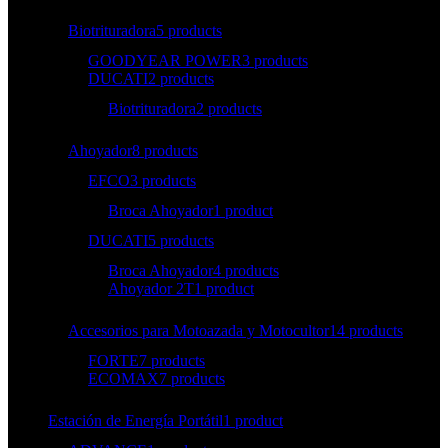
Biotrituradora
5 products
GOODYEAR POWER
3 products
DUCATI
2 products
Biotrituradora
2 products
Ahoyador
8 products
EFCO
3 products
Broca Ahoyador
1 product
DUCATI
5 products
Broca Ahoyador
4 products
Ahoyador 2T
1 product
Accesorios para Motoazada y Motocultor
14 products
FORTE
7 products
ECOMAX
7 products
Estación de Energía Portátil
1 product