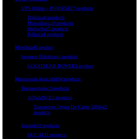
UPS Online – POWEST
27 products
Trifásica
8 products
Monofásica
10 products
Interactiva
5 products
Bifásica
4 products
Movilidad
1 product
Scooters Eléctricos
1 product
GOODYEAR POWER
1 product
Maquinaria Agricola
104 products
Transportador
2 products
ADVANCE
2 products
Transporter Oruga De Carga 500Kg
2
products
Soplador
2 products
DUCATI
2 products