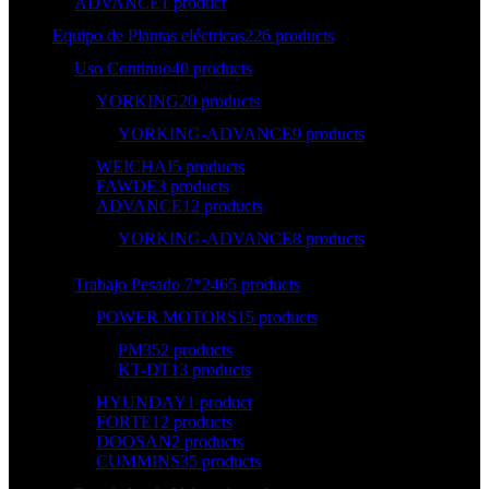
ADVANCE
1 product
Equipo de Plantas eléctricas
226 products
Uso Continuo
40 products
YORKING
20 products
YORKING-ADVANCE
9 products
WEICHAI
5 products
FAWDE
3 products
ADVANCE
12 products
YORKING-ADVANCE
8 products
Trabajo Pesado 7*24
65 products
POWER MOTORS
15 products
PM35
2 products
KT-DT
13 products
HYUNDAY
1 product
FORTE
12 products
DOOSAN
2 products
CUMMINS
35 products