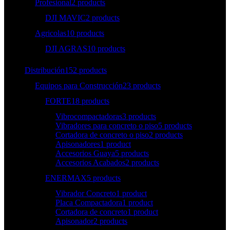
Profesional
2 products
DJI MAVIC
2 products
Agricolas
10 products
DJI AGRAS
10 products
Distribución
152 products
Equipos para Construcción
23 products
FORTE
18 products
Vibrocompactadoras
3 products
Vibradores para concreto o piso
5 products
Cortadora de concreto o piso
2 products
Apisonadores
1 product
Accesorios Guaya
5 products
Accesorios Acabados
2 products
ENERMAX
5 products
Vibrador Concreto
1 product
Placa Compactadora
1 product
Cortadora de concreto
1 product
Apisonador
2 products