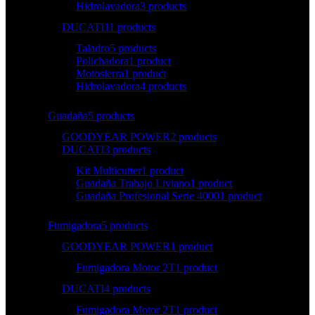
Hidrolavadora
3 products
DUCATI
11 products
Taladro
5 products
Polichadora
1 product
Motosierra
1 product
Hidrolavadora
4 products
Guadaña
5 products
GOODYEAR POWER
2 products
DUCATI
3 products
Kit Multicutter
1 product
Guadaña Trabajo Liviano
1 product
Guadaña Profesional Serie 4000
1 product
Fumigadora
5 products
GOODYEAR POWER
1 product
Fumigadora Motor 2T
1 product
DUCATI
4 products
Fumigadora Motor 2T
1 product