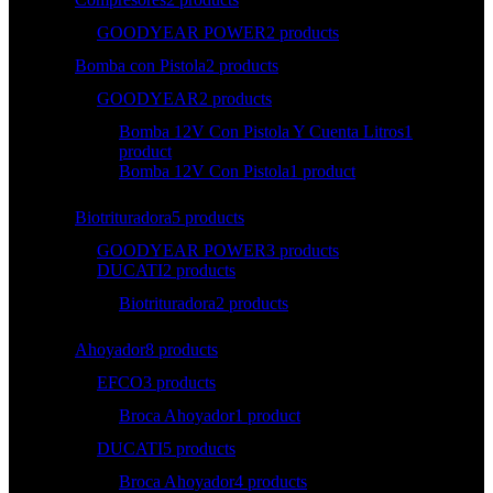
GOODYEAR POWER
2 products
Bomba con Pistola
2 products
GOODYEAR
2 products
Bomba 12V Con Pistola Y Cuenta Litros
1
product
Bomba 12V Con Pistola
1 product
Biotrituradora
5 products
GOODYEAR POWER
3 products
DUCATI
2 products
Biotrituradora
2 products
Ahoyador
8 products
EFCO
3 products
Broca Ahoyador
1 product
DUCATI
5 products
Broca Ahoyador
4 products