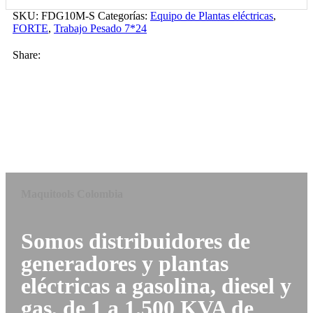
SKU:
FDG10M-S
Categorías:
Equipo de Plantas eléctricas
,
FORTE
,
Trabajo Pesado 7*24
Share:
Maquitools Colombia
Somos distribuidores de
generadores y plantas
eléctricas a gasolina, diesel y
gas, de 1 a 1.500 KVA de