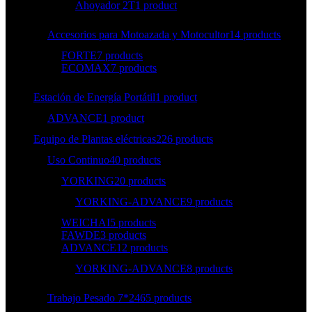
Ahoyador 2T
1 product
Accesorios para Motoazada y Motocultor
14 products
FORTE
7 products
ECOMAX
7 products
Estación de Energía Portátil
1 product
ADVANCE
1 product
Equipo de Plantas eléctricas
226 products
Uso Continuo
40 products
YORKING
20 products
YORKING-ADVANCE
9 products
WEICHAI
5 products
FAWDE
3 products
ADVANCE
12 products
YORKING-ADVANCE
8 products
Trabajo Pesado 7*24
65 products