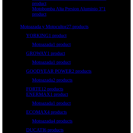
product
Motobomba Alta Presion Aluminio 3”
1
product
Motoazada y Motocultor
27 products
YORKING
1 product
Motoazada
1 product
GROWAY
1 product
Motoazada
1 product
GOODYEAR POWER
2 products
Motoazada
2 products
FORTE
12 products
ENERMAX
1 product
Motoazada
1 product
ECOMAX
4 products
Motoazada
4 products
DUCATI
6 products