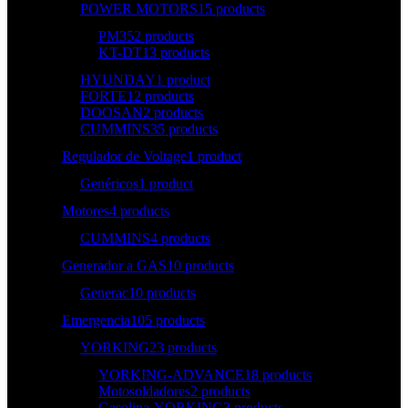
POWER MOTORS
15 products
PM35
2 products
KT-DT
13 products
HYUNDAY
1 product
FORTE
12 products
DOOSAN
2 products
CUMMINS
35 products
Regulador de Voltage
1 product
Genéricos
1 product
Motores
4 products
CUMMINS
4 products
Generador a GAS
10 products
Generac
10 products
Emergencia
105 products
YORKING
23 products
YORKING-ADVANCE
18 products
Motosoldadores
2 products
Gasolina-YORKING
3 products