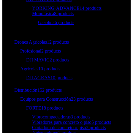
YORKING-ADVANCE
14 products
Monofásica
8 products
Gasolina
6 products
Drones Agrícolas
12 products
Profesional
2 products
DJI MAVIC
2 products
Agricolas
10 products
DJI AGRAS
10 products
Distribución
152 products
Equipos para Construcción
23 products
FORTE
18 products
Vibrocompactadoras
3 products
Vibradores para concreto o piso
5 products
Cortadora de concreto o piso
2 products
Apisonadores
1 product