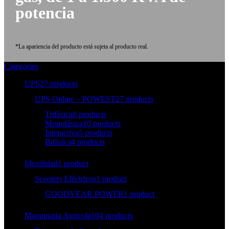
potencia
*La apariencia del producto está sujeta al producto real.
Categories
UPS
27 products
UPS Online – POWEST
27 products
Trifásica
8 products
Monofásica
10 products
Interactiva
5 products
Bifásica
4 products
Movilidad
1 product
Scooters Eléctricos
1 product
GOODYEAR POWER
1 product
Maquinaria Agricola
104 products