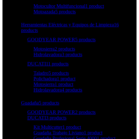
Motocultor Multifuncional
1 product
Motoazada
5 products
Herramientas Eléctricas y Equipos de Limpieza
16
products
GOODYEAR POWER
5 products
Motosierra
2 products
Hidrolavadora
3 products
DUCATI
11 products
Taladro
5 products
Polichadora
1 product
Motosierra
1 product
Hidrolavadora
4 products
Guadaña
5 products
GOODYEAR POWER
2 products
DUCATI
3 products
Kit Multicutter
1 product
Guadaña Trabajo Liviano
1 product
Guadaña Profesional Serie 4000
1 product