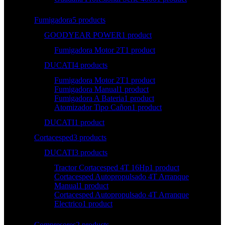
Fumigadora
5 products
GOODYEAR POWER
1 product
Fumigadora Motor 2T
1 product
DUCATI
4 products
Fumigadora Motor 2T
1 product
Fumigadora Manual
1 product
Fumigadora A Bateria
1 product
Atomizador Tipo Cañon
1 product
DUCATI
1 product
Cortacesped
3 products
DUCATI
3 products
Tractor Cortacesped 4T 16Hp
1 product
Cortacesped Autopropulsado 4T Arranque
Manual
1 product
Cortacesped Autopropulsado 4T Arranque
Electrico
1 product
Compresores
2 products