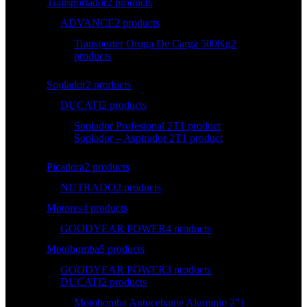
Transportador
2 products
ADVANCE
2 products
Transporter Oruga De Carga 500Kg
2
products
Soplador
2 products
DUCATI
2 products
Soplador Profesional 2T
1 product
Soplador – Aspirador 2T
1 product
Picadora
2 products
NUTRADO
2 products
Motores
4 products
GOODYEAR POWER
4 products
Motobomba
5 products
GOODYEAR POWER
3 products
DUCATI
2 products
Motobomba Autocebante Aluminio 2”
1