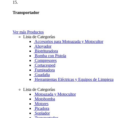
15.
Transportador
Ver más Productos
Lista de Categorías
Accesorios para Motoazada y Motocultor
Ahoyador
Biotrituradora
Bomba con Pistola
Compresores
Cortacesped
Fumigadora
Guadaña
Herramientas Eléctricas y Equipos de Limpieza
Lista de Categorías
Motoazada y Motocultor
Motobomba
Motores
Picadora
Soplador
Transportador