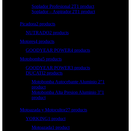
Soplador Profesional 2T
1 product
Soplador – Aspirador 2T
1 product
Picadora
2 products
NUTRADO
2 products
Motores
4 products
GOODYEAR POWER
4 products
Motobomba
5 products
GOODYEAR POWER
3 products
DUCATI
2 products
Motobomba Autocebante Aluminio 2”
1
product
Motobomba Alta Presion Aluminio 3”
1
product
Motoazada y Motocultor
27 products
YORKING
1 product
Motoazada
1 product