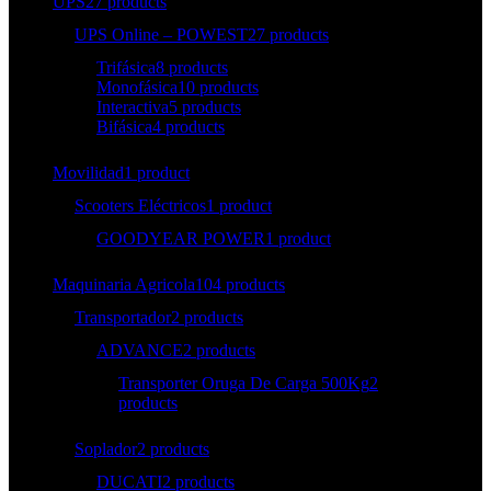
UPS
27 products
UPS Online – POWEST
27 products
Trifásica
8 products
Monofásica
10 products
Interactiva
5 products
Bifásica
4 products
Movilidad
1 product
Scooters Eléctricos
1 product
GOODYEAR POWER
1 product
Maquinaria Agricola
104 products
Transportador
2 products
ADVANCE
2 products
Transporter Oruga De Carga 500Kg
2
products
Soplador
2 products
DUCATI
2 products