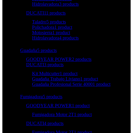
Hidrolavadora
3 products
DUCATI
11 products
Taladro
5 products
Polichadora
1 product
Motosierra
1 product
Hidrolavadora
4 products
Guadaña
5 products
GOODYEAR POWER
2 products
DUCATI
3 products
Kit Multicutter
1 product
Guadaña Trabajo Liviano
1 product
Guadaña Profesional Serie 4000
1 product
Fumigadora
5 products
GOODYEAR POWER
1 product
Fumigadora Motor 2T
1 product
DUCATI
4 products
Fumigadora Motor 2T
1 product