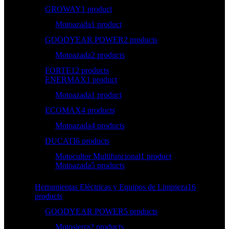
GROWAY
1 product
Motoazada
1 product
GOODYEAR POWER
2 products
Motoazada
2 products
FORTE
12 products
ENERMAX
1 product
Motoazada
1 product
ECOMAX
4 products
Motoazada
4 products
DUCATI
6 products
Motocultor Multifuncional
1 product
Motoazada
5 products
Herramientas Eléctricas y Equipos de Limpieza
16
products
GOODYEAR POWER
5 products
Motosierra
2 products