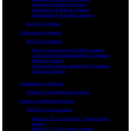
Fumigadora Manual
1 product
Fumigadora A Bateria
1 product
Atomizador Tipo Cañon
1 product
DUCATI
1 product
Cortacesped
3 products
DUCATI
3 products
Tractor Cortacesped 4T 16Hp
1 product
Cortacesped Autopropulsado 4T Arranque
Manual
1 product
Cortacesped Autopropulsado 4T Arranque
Electrico
1 product
Compresores
2 products
GOODYEAR POWER
2 products
Bomba con Pistola
2 products
GOODYEAR
2 products
Bomba 12V Con Pistola Y Cuenta Litros
1
product
Bomba 12V Con Pistola
1 product