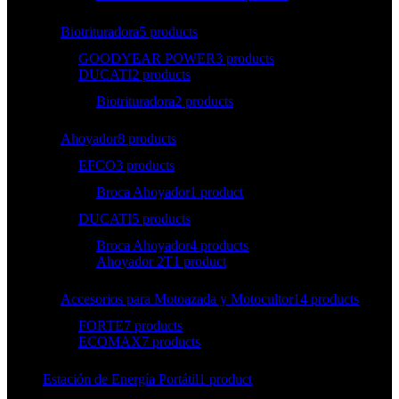
Biotrituradora
5 products
GOODYEAR POWER
3 products
DUCATI
2 products
Biotrituradora
2 products
Ahoyador
8 products
EFCO
3 products
Broca Ahoyador
1 product
DUCATI
5 products
Broca Ahoyador
4 products
Ahoyador 2T
1 product
Accesorios para Motoazada y Motocultor
14 products
FORTE
7 products
ECOMAX
7 products
Estación de Energía Portátil
1 product