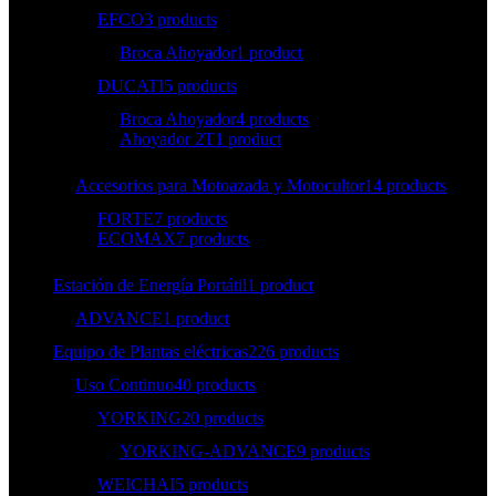
EFCO
3 products
Broca Ahoyador
1 product
DUCATI
5 products
Broca Ahoyador
4 products
Ahoyador 2T
1 product
Accesorios para Motoazada y Motocultor
14 products
FORTE
7 products
ECOMAX
7 products
Estación de Energía Portátil
1 product
ADVANCE
1 product
Equipo de Plantas eléctricas
226 products
Uso Continuo
40 products
YORKING
20 products
YORKING-ADVANCE
9 products
WEICHAI
5 products