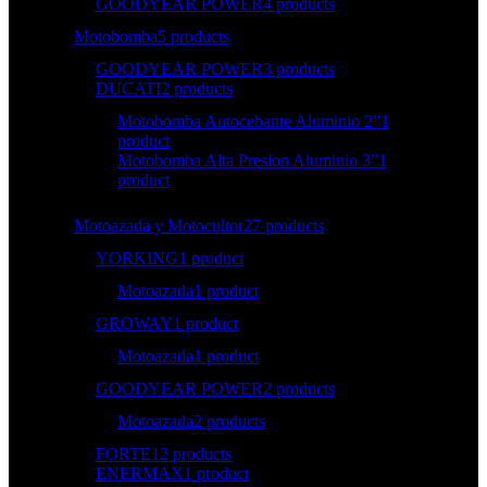
GOODYEAR POWER
4 products
Motobomba
5 products
GOODYEAR POWER
3 products
DUCATI
2 products
Motobomba Autocebante Aluminio 2”
1
product
Motobomba Alta Presion Aluminio 3”
1
product
Motoazada y Motocultor
27 products
YORKING
1 product
Motoazada
1 product
GROWAY
1 product
Motoazada
1 product
GOODYEAR POWER
2 products
Motoazada
2 products
FORTE
12 products
ENERMAX
1 product