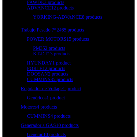
FAWDE
3 products
ADVANCE
12 products
YORKING-ADVANCE
8 products
Trabajo Pesado 7*24
65 products
POWER MOTORS
15 products
PM35
2 products
KT-DT
13 products
HYUNDAY
1 product
FORTE
12 products
DOOSAN
2 products
CUMMINS
35 products
Regulador de Voltage
1 product
Genéricos
1 product
Motores
4 products
CUMMINS
4 products
Generador a GAS
10 products
Generac
10 products