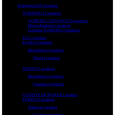
Emergencia
105 products
YORKING
23 products
YORKING-ADVANCE
18 products
Motosoldadores
2 products
Gasolina-YORKING
3 products
KTC
1 product
KAMA
3 products
Monofásica
3 products
Diesel
3 products
HONDA
3 products
Monofásica
3 products
Gasolina
3 products
GOODYEAR POWER
1 product
FORTE
12 products
Trifásica
1 product
Gasolina
1 product