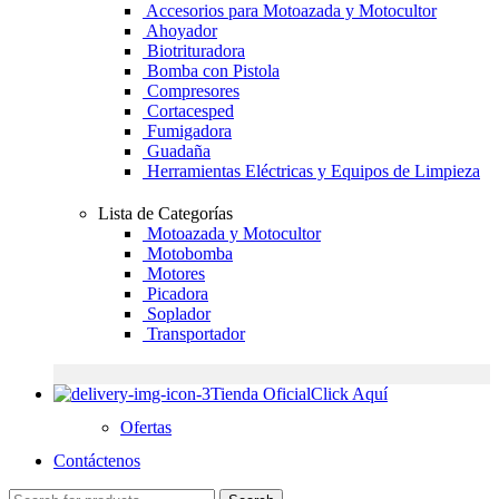
Accesorios para Motoazada y Motocultor
Ahoyador
Biotrituradora
Bomba con Pistola
Compresores
Cortacesped
Fumigadora
Guadaña
Herramientas Eléctricas y Equipos de Limpieza
Lista de Categorías
Motoazada y Motocultor
Motobomba
Motores
Picadora
Soplador
Transportador
Tienda Oficial
Click Aquí
Ofertas
Contáctenos