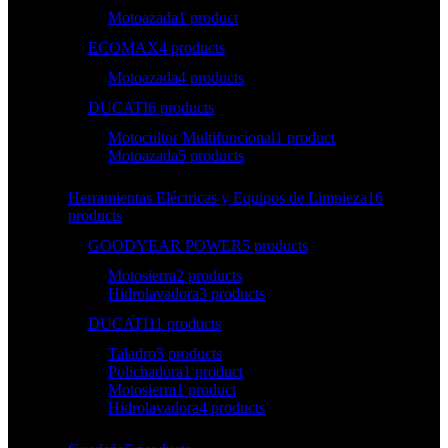
Motoazada
1 product
ECOMAX
4 products
Motoazada
4 products
DUCATI
6 products
Motocultor Multifuncional
1 product
Motoazada
5 products
Herramientas Eléctricas y Equipos de Limpieza
16
products
GOODYEAR POWER
5 products
Motosierra
2 products
Hidrolavadora
3 products
DUCATI
11 products
Taladro
5 products
Polichadora
1 product
Motosierra
1 product
Hidrolavadora
4 products