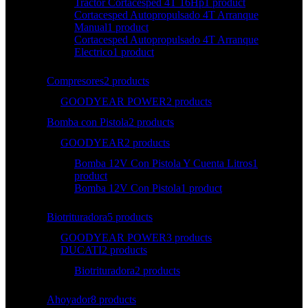
Tractor Cortacesped 4T 16Hp
1 product
Cortacesped Autopropulsado 4T Arranque
Manual
1 product
Cortacesped Autopropulsado 4T Arranque
Electrico
1 product
Compresores
2 products
GOODYEAR POWER
2 products
Bomba con Pistola
2 products
GOODYEAR
2 products
Bomba 12V Con Pistola Y Cuenta Litros
1
product
Bomba 12V Con Pistola
1 product
Biotrituradora
5 products
GOODYEAR POWER
3 products
DUCATI
2 products
Biotrituradora
2 products
Ahoyador
8 products