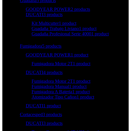
Guadaña
5 products
GOODYEAR POWER
2 products
DUCATI
3 products
Kit Multicutter
1 product
Guadaña Trabajo Liviano
1 product
Guadaña Profesional Serie 4000
1 product
Fumigadora
5 products
GOODYEAR POWER
1 product
Fumigadora Motor 2T
1 product
DUCATI
4 products
Fumigadora Motor 2T
1 product
Fumigadora Manual
1 product
Fumigadora A Bateria
1 product
Atomizador Tipo Cañon
1 product
DUCATI
1 product
Cortacesped
3 products
DUCATI
3 products