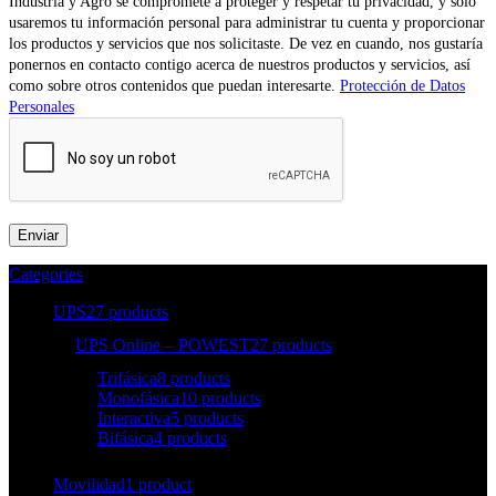
Industria y Agro se compromete a proteger y respetar tu privacidad, y solo
usaremos tu información personal para administrar tu cuenta y proporcionar
los productos y servicios que nos solicitaste. De vez en cuando, nos gustaría
ponernos en contacto contigo acerca de nuestros productos y servicios, así
como sobre otros contenidos que puedan interesarte.
Protección de Datos
Personales
Categories
UPS
27 products
UPS Online – POWEST
27 products
Trifásica
8 products
Monofásica
10 products
Interactiva
5 products
Bifásica
4 products
Movilidad
1 product