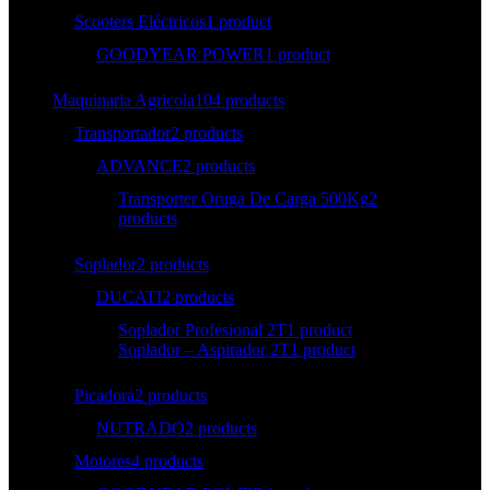
Scooters Eléctricos
1 product
GOODYEAR POWER
1 product
Maquinaria Agricola
104 products
Transportador
2 products
ADVANCE
2 products
Transporter Oruga De Carga 500Kg
2
products
Soplador
2 products
DUCATI
2 products
Soplador Profesional 2T
1 product
Soplador – Aspirador 2T
1 product
Picadora
2 products
NUTRADO
2 products
Motores
4 products