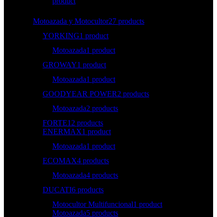
product
Motoazada y Motocultor
27 products
YORKING
1 product
Motoazada
1 product
GROWAY
1 product
Motoazada
1 product
GOODYEAR POWER
2 products
Motoazada
2 products
FORTE
12 products
ENERMAX
1 product
Motoazada
1 product
ECOMAX
4 products
Motoazada
4 products
DUCATI
6 products
Motocultor Multifuncional
1 product
Motoazada
5 products