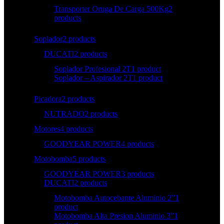
Transporter Oruga De Carga 500Kg
2
products
Soplador
2 products
DUCATI
2 products
Soplador Profesional 2T
1 product
Soplador – Aspirador 2T
1 product
Picadora
2 products
NUTRADO
2 products
Motores
4 products
GOODYEAR POWER
4 products
Motobomba
5 products
GOODYEAR POWER
3 products
DUCATI
2 products
Motobomba Autocebante Aluminio 2”
1
product
Motobomba Alta Presion Aluminio 3”
1