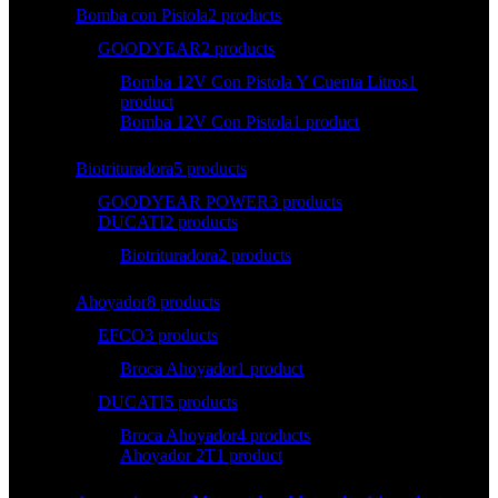
Bomba con Pistola
2 products
GOODYEAR
2 products
Bomba 12V Con Pistola Y Cuenta Litros
1
product
Bomba 12V Con Pistola
1 product
Biotrituradora
5 products
GOODYEAR POWER
3 products
DUCATI
2 products
Biotrituradora
2 products
Ahoyador
8 products
EFCO
3 products
Broca Ahoyador
1 product
DUCATI
5 products
Broca Ahoyador
4 products
Ahoyador 2T
1 product