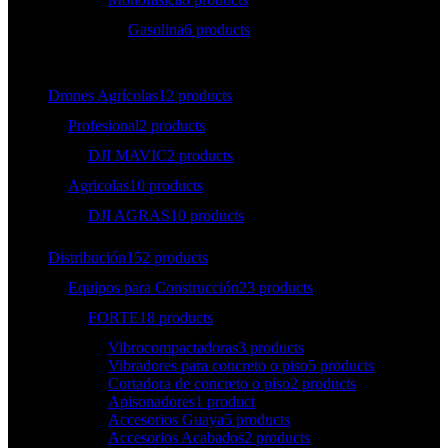
Gasolina
6 products
Drones Agrícolas
12 products
Profesional
2 products
DJI MAVIC
2 products
Agricolas
10 products
DJI AGRAS
10 products
Distribución
152 products
Equipos para Construcción
23 products
FORTE
18 products
Vibrocompactadoras
3 products
Vibradores para concreto o piso
5 products
Cortadora de concreto o piso
2 products
Apisonadores
1 product
Accesorios Guaya
5 products
Accesorios Acabados
2 products