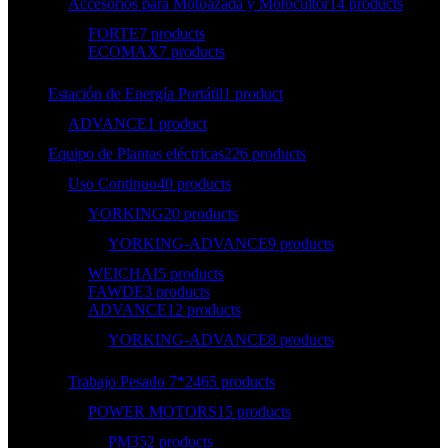
Accesorios para Motoazada y Motocultor
14 products
FORTE
7 products
ECOMAX
7 products
Estación de Energía Portátil
1 product
ADVANCE
1 product
Equipo de Plantas eléctricas
226 products
Uso Continuo
40 products
YORKING
20 products
YORKING-ADVANCE
9 products
WEICHAI
5 products
FAWDE
3 products
ADVANCE
12 products
YORKING-ADVANCE
8 products
Trabajo Pesado 7*24
65 products
POWER MOTORS
15 products
PM35
2 products