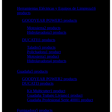
Herramientas Eléctricas y Equipos de Limpieza
16
products
GOODYEAR POWER
5 products
Motosierra
2 products
Hidrolavadora
3 products
DUCATI
11 products
Taladro
5 products
Polichadora
1 product
Motosierra
1 product
Hidrolavadora
4 products
Guadaña
5 products
GOODYEAR POWER
2 products
DUCATI
3 products
Kit Multicutter
1 product
Guadaña Trabajo Liviano
1 product
Guadaña Profesional Serie 4000
1 product
Fumigadora
5 products