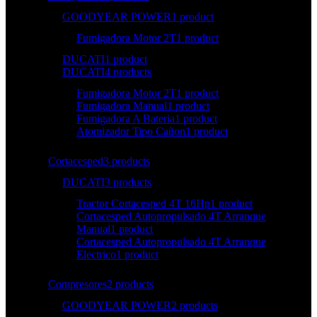
GOODYEAR POWER
1 product
Fumigadora Motor 2T
1 product
DUCATI
1 product
DUCATI
4 products
Fumigadora Motor 2T
1 product
Fumigadora Manual
1 product
Fumigadora A Bateria
1 product
Atomizador Tipo Cañon
1 product
Cortacesped
3 products
DUCATI
3 products
Tractor Cortacesped 4T 16Hp
1 product
Cortacesped Autopropulsado 4T Arranque
Manual
1 product
Cortacesped Autopropulsado 4T Arranque
Electrico
1 product
Compresores
2 products
GOODYEAR POWER
2 products