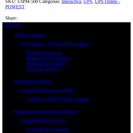
SKU:
UIPM-500
Categorías:
Interactiva
,
UPS
,
UPS Online -
POWEST
Share:
Categories
UPS
27 products
UPS Online – POWEST
27 products
Trifásica
8 products
Monofásica
10 products
Interactiva
5 products
Bifásica
4 products
Movilidad
1 product
Scooters Eléctricos
1 product
GOODYEAR POWER
1 product
Maquinaria Agricola
104 products
Transportador
2 products
ADVANCE
2 products