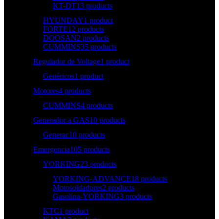
KT-DT
13 products
HYUNDAY
1 product
FORTE
12 products
DOOSAN
2 products
CUMMINS
35 products
Regulador de Voltage
1 product
Genéricos
1 product
Motores
4 products
CUMMINS
4 products
Generador a GAS
10 products
Generac
10 products
Emergencia
105 products
YORKING
23 products
YORKING-ADVANCE
18 products
Motosoldadores
2 products
Gasolina-YORKING
3 products
KTC
1 product