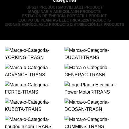
Categories
UPS
27 PRODUCTS
MOVILIDAD
1 PRODUCT
MAQUINARIA AGRICOLA
104 PRODUCTS
ESTACIÓN DE ENERGÍA PORTÁTIL
1 PRODUCT
EQUIPO DE PLANTAS ELÉCTRICAS
226 PRODUCTS
DRONES AGRÍCOLAS
12 PRODUCTS
DISTRIBUCIÓN
152 PRODUCTS