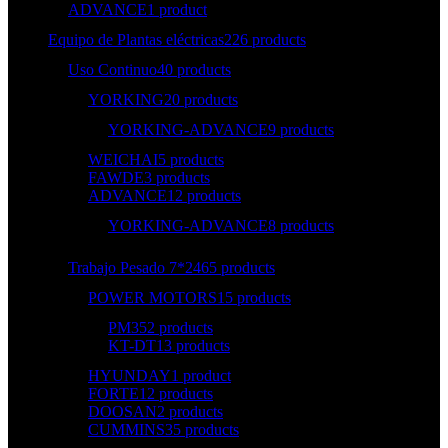
ADVANCE
1 product
Equipo de Plantas eléctricas
226 products
Uso Continuo
40 products
YORKING
20 products
YORKING-ADVANCE
9 products
WEICHAI
5 products
FAWDE
3 products
ADVANCE
12 products
YORKING-ADVANCE
8 products
Trabajo Pesado 7*24
65 products
POWER MOTORS
15 products
PM35
2 products
KT-DT
13 products
HYUNDAY
1 product
FORTE
12 products
DOOSAN
2 products
CUMMINS
35 products