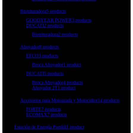
Biotrituradora
5 products
GOODYEAR POWER
3 products
DUCATI
2 products
Biotrituradora
2 products
Ahoyador
8 products
EFCO
3 products
Broca Ahoyador
1 product
DUCATI
5 products
Broca Ahoyador
4 products
Ahoyador 2T
1 product
Accesorios para Motoazada y Motocultor
14 products
FORTE
7 products
ECOMAX
7 products
Estación de Energía Portátil
1 product