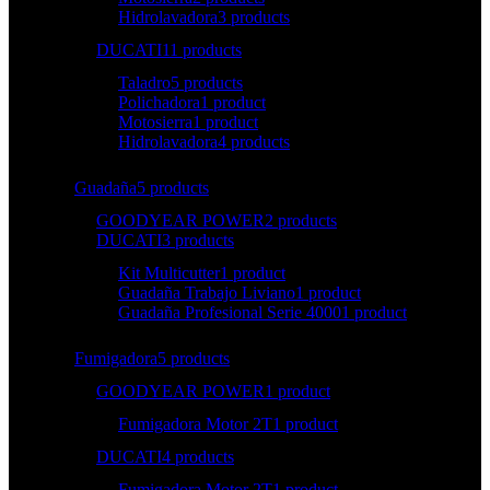
Hidrolavadora
3 products
DUCATI
11 products
Taladro
5 products
Polichadora
1 product
Motosierra
1 product
Hidrolavadora
4 products
Guadaña
5 products
GOODYEAR POWER
2 products
DUCATI
3 products
Kit Multicutter
1 product
Guadaña Trabajo Liviano
1 product
Guadaña Profesional Serie 4000
1 product
Fumigadora
5 products
GOODYEAR POWER
1 product
Fumigadora Motor 2T
1 product
DUCATI
4 products
Fumigadora Motor 2T
1 product