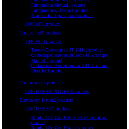
Fumigadora Manual
1 product
Fumigadora A Bateria
1 product
Atomizador Tipo Cañon
1 product
DUCATI
1 product
Cortacesped
3 products
DUCATI
3 products
Tractor Cortacesped 4T 16Hp
1 product
Cortacesped Autopropulsado 4T Arranque
Manual
1 product
Cortacesped Autopropulsado 4T Arranque
Electrico
1 product
Compresores
2 products
GOODYEAR POWER
2 products
Bomba con Pistola
2 products
GOODYEAR
2 products
Bomba 12V Con Pistola Y Cuenta Litros
1
product
Bomba 12V Con Pistola
1 product