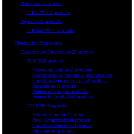
Profesional
2 products
DJI MAVIC
2 products
Agricolas
10 products
DJI AGRAS
10 products
Distribución
152 products
Equipos para Construcción
23 products
FORTE
18 products
Vibrocompactadoras
3 products
Vibradores para concreto o piso
5 products
Cortadora de concreto o piso
2 products
Apisonadores
1 product
Accesorios Guaya
5 products
Accesorios Acabados
2 products
ENERMAX
5 products
Vibrador Concreto
1 product
Placa Compactadora
1 product
Cortadora de concreto
1 product
Apisonador
2 products