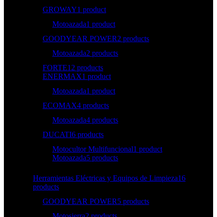
GROWAY
1 product
Motoazada
1 product
GOODYEAR POWER
2 products
Motoazada
2 products
FORTE
12 products
ENERMAX
1 product
Motoazada
1 product
ECOMAX
4 products
Motoazada
4 products
DUCATI
6 products
Motocultor Multifuncional
1 product
Motoazada
5 products
Herramientas Eléctricas y Equipos de Limpieza
16
products
GOODYEAR POWER
5 products
Motosierra
2 products