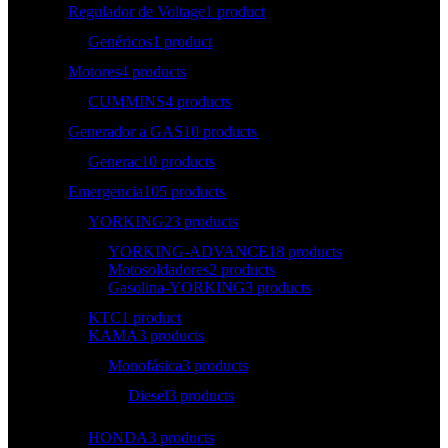
Regulador de Voltage
1 product
Genéricos
1 product
Motores
4 products
CUMMINS
4 products
Generador a GAS
10 products
Generac
10 products
Emergencia
105 products
YORKING
23 products
YORKING-ADVANCE
18 products
Motosoldadores
2 products
Gasolina-YORKING
3 products
KTC
1 product
KAMA
3 products
Monofásica
3 products
Diesel
3 products
HONDA
3 products