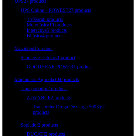
UPS
27 products
UPS Online – POWEST
27 products
Trifásica
8 products
Monofásica
10 products
Interactiva
5 products
Bifásica
4 products
Movilidad
1 product
Scooters Eléctricos
1 product
GOODYEAR POWER
1 product
Maquinaria Agricola
104 products
Transportador
2 products
ADVANCE
2 products
Transporter Oruga De Carga 500Kg
2
products
Soplador
2 products
DUCATI
2 products