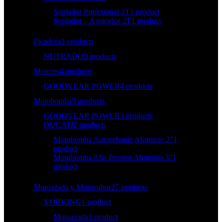
Soplador Profesional 2T
1 product
Soplador – Aspirador 2T
1 product
Picadora
2 products
NUTRADO
2 products
Motores
4 products
GOODYEAR POWER
4 products
Motobomba
5 products
GOODYEAR POWER
3 products
DUCATI
2 products
Motobomba Autocebante Aluminio 2”
1
product
Motobomba Alta Presion Aluminio 3”
1
product
Motoazada y Motocultor
27 products
YORKING
1 product
Motoazada
1 product