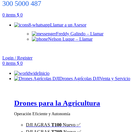
300 5000 487
0
items
$
0
Llamar a un Asesor
Freddy Galindo – Llamar
Nelson Luque – Llamar
Login / Register
0
items
$
0
Inicio
Drones Agrícolas DJI
Venta y Servicio
Drones para la Agricultura
Operación Eficiente y Autonomía
DJI AGRAS
T100
Nuevo ✅
DJI AGRAS
T70P
Nuevo ✅